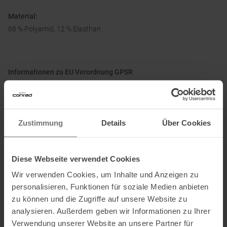
Material:
88 % Polyamid, 12 % Elasthan
Informationen zu EU Verordnung GPSR
Name des Herstellers:
Oberalp Deutschland GmbH
Postanschrift des Herstellers:
Saturnstr. 63, 85609 Aschheim, DE
Elektronische Adresse des Herstellers:
support_de@salewa.com
Zustimmung
Details
Über Cookies
Ausgezeichnet mit
:
Diese Webseite verwendet Cookies
Wir verwenden Cookies, um Inhalte und Anzeigen zu
personalisieren, Funktionen für soziale Medien anbieten
zu können und die Zugriffe auf unsere Website zu
Partner von
:
analysieren. Außerdem geben wir Informationen zu Ihrer
Verwendung unserer Website an unsere Partner für