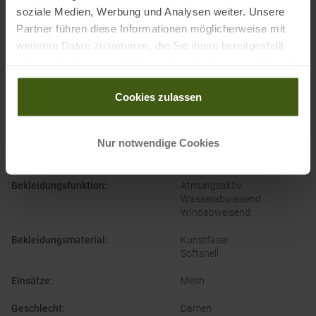
soziale Medien, Werbung und Analysen weiter. Unsere
Partner führen diese Informationen möglicherweise mit
weiteren Daten zusammen, die Sie ihnen bereitgestellt
haben oder die sie im Rahmen Ihrer Nutzung der Dienste
gesammelt haben.
Cookies zulassen
PRODUKTEIGENSCHAFTEN
:
Nur notwendige Cookies
Ausstattung Jacke
:
Daumenschlaufen
Reflektierende Details
Bekleidungsfunktion
:
Atmungsaktiv
Wasserabweisend
Windabweisend
Bekleidungsmaterial
:
Kunstfaser
Softshell
Einsätze
:
Mesh
Geschlecht
:
Damen