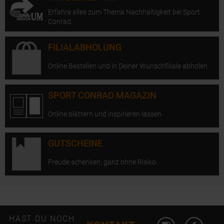
Erfahre alles zum Thema Nachhaltigkeit bei Sport
Conrad.
FILIALABHOLUNG
Online Bestellen und in Deiner Wunschfiliale abholen.
SPORT CONRAD MAGAZIN
Online blättern und inspirieren lassen.
GUTSCHEINE
Freude schenken, ganz ohne Risiko.
Instagram öffn
Facebo
HAST DU NOCH