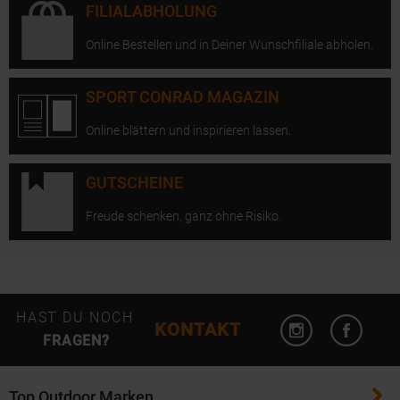
FILIALABHOLUNG
Online Bestellen und in Deiner Wunschfiliale abholen.
SPORT CONRAD MAGAZIN
Online blättern und inspirieren lassen.
GUTSCHEINE
Freude schenken, ganz ohne Risiko.
Instagram öffn
Facebo
HAST DU NOCH
KONTAKT
FRAGEN?
Top Outdoor Marken