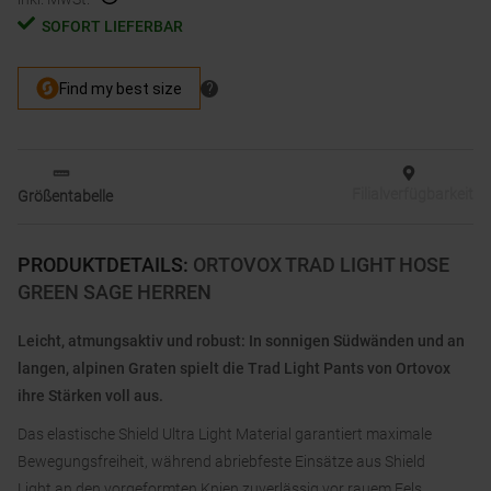
SOFORT LIEFERBAR
Filialverfügbarkeit
Größentabelle
PRODUKTDETAILS
:
ORTOVOX TRAD LIGHT HOSE
GREEN SAGE HERREN
Leicht, atmungsaktiv und robust: In sonnigen Südwänden und an
langen, alpinen Graten spielt die Trad Light Pants von Ortovox
ihre Stärken voll aus.
Das elastische Shield Ultra Light Material garantiert maximale
Bewegungsfreiheit, während abriebfeste Einsätze aus Shield
Light an den vorgeformten Knien zuverlässig vor rauem Fels