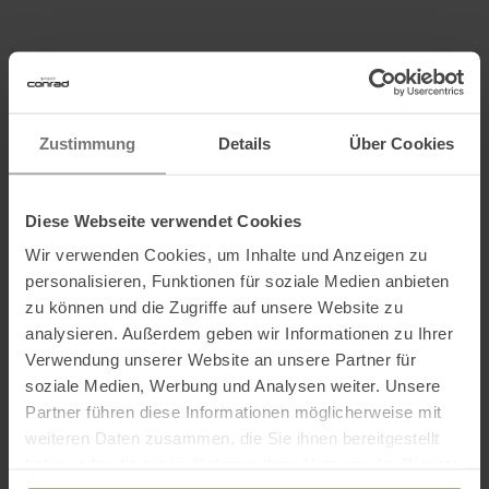
Informationen zu EU Verordnung GPSR
Name des Herstellers:
ORTOVOX Sportartikel GmbH
Postanschrift des Herstellers:
Rotwandweg 3a, 82024
Zustimmung
Details
Über Cookies
Taufkirchen, DE
Elektronische Adresse des Herstellers:
info@ortovox.com
Diese Webseite verwendet Cookies
Wir verwenden Cookies, um Inhalte und Anzeigen zu
Ausgezeichnet mit
:
personalisieren, Funktionen für soziale Medien anbieten
zu können und die Zugriffe auf unsere Website zu
analysieren. Außerdem geben wir Informationen zu Ihrer
Verwendung unserer Website an unsere Partner für
Partner von
:
soziale Medien, Werbung und Analysen weiter. Unsere
Partner führen diese Informationen möglicherweise mit
weiteren Daten zusammen, die Sie ihnen bereitgestellt
haben oder die sie im Rahmen Ihrer Nutzung der Dienste