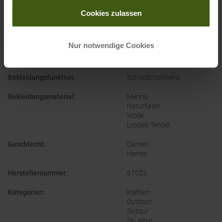
gesammelt haben.
Cookies zulassen
Nur notwendige Cookies
PRODUKTEIGENSCHAFTEN
:
Bekleidungsfunktion
:
Schnelltrocknend
Bekleidungsmaterial
:
Merino
Naturfaser
Wolle
Lyocell/Tencel
Geschlecht
:
Damen
Herren
Herstellernummer
:
67025
Kategorien
:
Klettern
Outdoor
Skitour
Ski Alpin