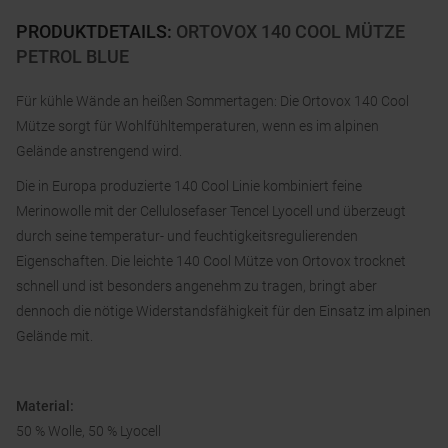
PRODUKTDETAILS
:
ORTOVOX 140 COOL MÜTZE
PETROL BLUE
Für kühle Wände an heißen Sommertagen: Die Ortovox 140 Cool
Mütze sorgt für Wohlfühltemperaturen, wenn es im alpinen
Gelände anstrengend wird.
Die in Europa produzierte 140 Cool Linie kombiniert feine
Merinowolle mit der Cellulosefaser Tencel Lyocell und überzeugt
durch seine temperatur- und feuchtigkeitsregulierenden
Eigenschaften. Die leichte 140 Cool Mütze von Ortovox trocknet
schnell und ist besonders angenehm zu tragen, bringt aber
dennoch die nötige Widerstandsfähigkeit für den Einsatz im alpinen
Gelände mit.
Material:
50 % Wolle, 50 % Lyocell