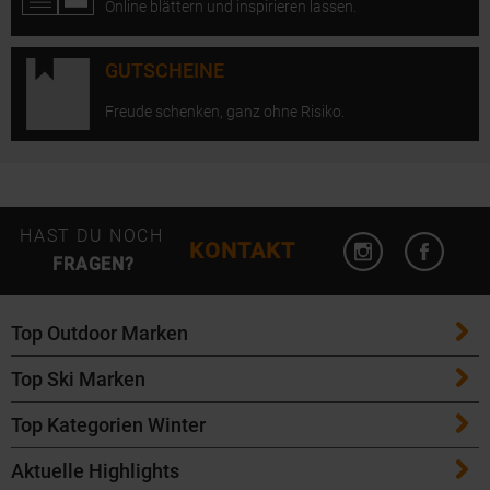
Online blättern und inspirieren lassen.
GUTSCHEINE
Freude schenken, ganz ohne Risiko.
Instagram öffn
Facebo
HAST DU NOCH
KONTAKT
FRAGEN?
Top Outdoor Marken
Top Ski Marken
Patagonia
Top Kategorien Winter
ATK Bindungen
Maloja
Aktuelle Highlights
Ski
K2 Ski
Salomon