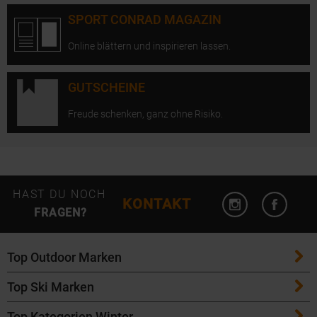
SPORT CONRAD MAGAZIN
Online blättern und inspirieren lassen.
GUTSCHEINE
Freude schenken, ganz ohne Risiko.
Instagram öffn
Facebo
HAST DU NOCH
KONTAKT
FRAGEN?
Top Outdoor Marken
Top Ski Marken
Patagonia
Top Kategorien Winter
ATK Bindungen