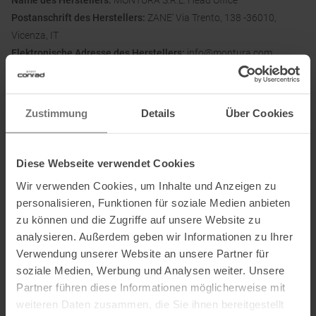
Name des Herstellers:
MONTURA S.R.L. Head Office
Postanschrift des Herstellers:
ZANE' Via Trento, 138 -36010,
Vicenza, IT
Elektronische Adresse des Herstellers:
info@montura.com
Ausgezeichnet mit
:
Zustimmung
Details
Über Cookies
Diese Webseite verwendet Cookies
Wir verwenden Cookies, um Inhalte und Anzeigen zu
personalisieren, Funktionen für soziale Medien anbieten
zu können und die Zugriffe auf unsere Website zu
analysieren. Außerdem geben wir Informationen zu Ihrer
PRODUKTEIGENSCHAFTEN
:
Verwendung unserer Website an unsere Partner für
soziale Medien, Werbung und Analysen weiter. Unsere
Beinabschluss
:
Reißverschluss
Partner führen diese Informationen möglicherweise mit
Verstellbar
weiteren Daten zusammen, die Sie ihnen bereitgestellt
Bekleidungsfunktion
:
Atmungsaktiv