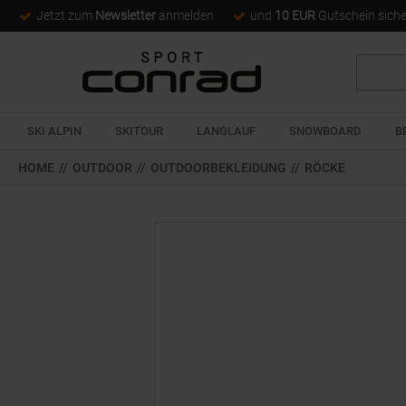
Jetzt zum
Newsletter
anmelden
und
10 EUR
Gutschein sich
Suche
SKI ALPIN
SKITOUR
LANGLAUF
SNOWBOARD
B
HOME
//
OUTDOOR
//
OUTDOORBEKLEIDUNG
//
RÖCKE