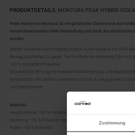
PRODUKTDETAILS
:
MONTURA PEAK HYBRID ISOL
Peak Hybrid von Montura ist ein gefütterter Damenrock aus fun
wasserabweisenden DWR-Behandlung und dank des elastischen B
werden.
Seitlich wurde ein komfortables Stretch-Nylon-Material mit DWR-B
Bewegungsfreiheit zu geben. Die Comfortemp Isolierung fühlt sich 
100 % recyceltem Polyester.
Eine seitliche Öffnung mit teilbarem Reißverschluss und elastisc
sympathisch. Mit diesem Isolationsrock hast du bei jeglichen Out
und Oberschenkel.
Material:
Hauptmaterial: 100 % Polyamid
Isolierung: 100 % Polyester (recycelt)
Zustimmung
Futter: 100 % Polyamid