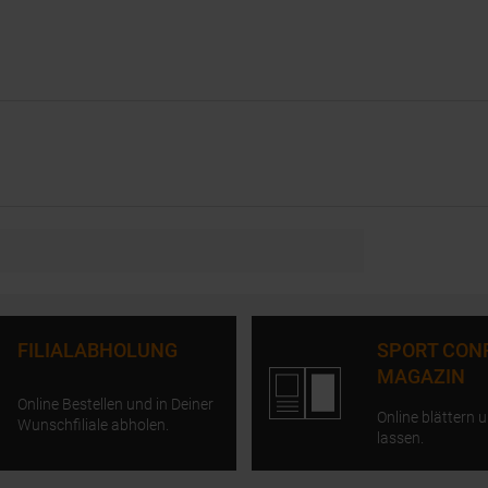
FILIALABHOLUNG
SPORT CON
MAGAZIN
Online Bestellen und in Deiner
Online blättern u
Wunschfiliale abholen.
lassen.