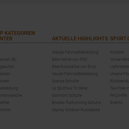
P KATEGORIEN
NTER
AKTUELLE HIGHLIGHTS
SPORT
Maloja Fahrradbekleidung
Kontakt
touren Ski
Bike Helme von POC
Versandko
glaufski
Bike Rucksäcke von Evoc
Lieferzeite
jacken
Vaude Fahrradbekleidung
Unsere Fili
hosen
Scarpa Schuhe
Rücksend
bekleidung
La Sportiva TX Serie
Tax-Free I
unterwäsche
Garmont Schuhe
FAQ/Hilfe
helme
Brooks Trailrunning Schuhe
Events
stöcke
Osprey Outdoor Rucksäcke