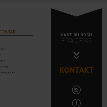
 CONRAD
HAST DU NOCH
FRAGEN?
sten
n
alen
ungen
KONTAKT
nformation
Instagram öffnen
Facebook öffnen