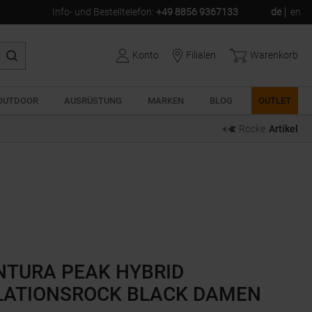
Info- und Bestelltelefon
:
+49 8856 9367133
de
en
Konto
Filialen
Warenkorb
OUTDOOR
AUSRÜSTUNG
MARKEN
BLOG
OUTLET
Röcke
Artikel
TURA PEAK HYBRID
LATIONSROCK BLACK DAMEN