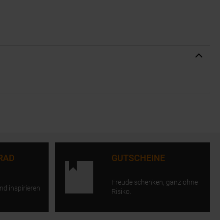
RAD
GUTSCHEINE
Freude schenken, ganz ohne
nd inspirieren
Risiko.