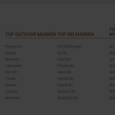
TO
TOP OUTDOOR MARKEN
TOP SKI MARKEN
WI
Patagonia
ATK Bindungen
Ski
Maloja
K2 Ski
Ski
Salomon
Völkl Ski
Lan
Icebreaker
Fischer Ski
Ski
Garmin
Head Ski
Ski
Vaude
Atomic Ski
Ski
Salewa
Kästle Ski
Ski
Arcteryx
Blizzard Ski
Ski
Mammut
Rossignol Ski
Ski