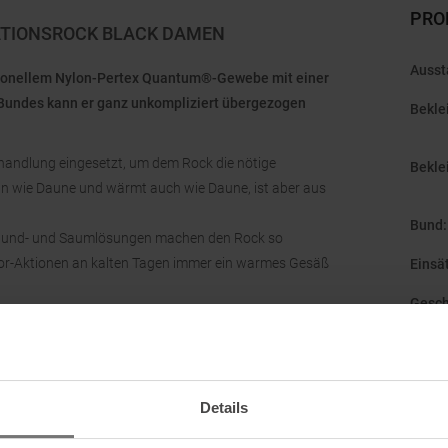
PRO
ATIONSROCK BLACK DAMEN
Ausst
ktionellem Nylon-Pertex Quantum®-Gewebe mit einer
undes kann er ganz unkompliziert übergezogen
Bekle
ehandlung eingesetzt, um dem Rock die nötige
Bekle
an wie Daune und wärmt auch wie Daune, ist aber aus
Bund
:
he Bund- und Saumlösungen machen den Rock so
door-Aktionen an kalten Tagen immer ein warmes Gesäß
Einsä
Gesch
Gewic
Herst
Details
Kateg