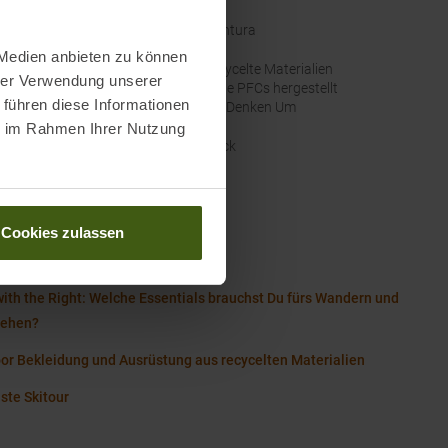
e
:
Montura
 Medien anbieten zu können
altigkeit
:
Recycelte Materialien
hrer Verwendung unserer
Ohne PFCs hergestellt
 führen diese Informationen
Wir Denken Um
ie im Rahmen Ihrer Nutzung
nal Farbbezeichnung
:
Black
Wissenswertes in unserem Blog
Cookies zulassen
ra Größentabelle Damen
with the Right: Welche Essentials brauchst Du fürs Wandern und
gehen?
or Bekleidung und Ausrüstung aus recycelten Materialien
ste Skitour