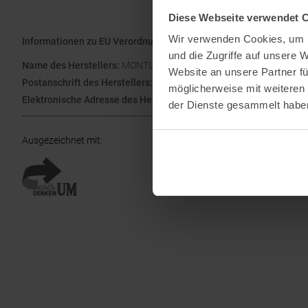
Diese Webseite verwendet 
Wir verwenden Cookies, um I
Informationen zu EU Verordnung GPSR
und die Zugriffe auf unsere 
Name des Herstellers:
MONTURA S.R.L. Head Office
Website an unsere Partner fü
Postanschrift des Herstellers:
ZANE' Via Trento, 138 -36010, Vicenz
möglicherweise mit weiteren
Elektronische Adresse des Herstellers:
info@montura.com
der Dienste gesammelt habe
Ausgezeichnet mit
: