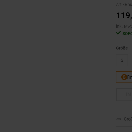
Artikel
119
inkl. MwS
SOF
Größe
S
IN
Größ