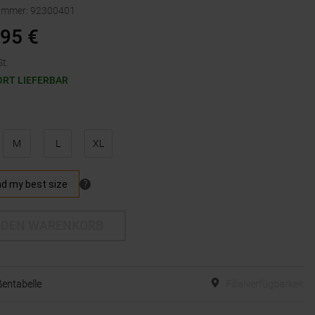
nummer
:
92300401
,95
€
t.
ORT LIEFERBAR
M
L
XL
 DEN WARENKORB
entabelle
Filialverfügbarkeit