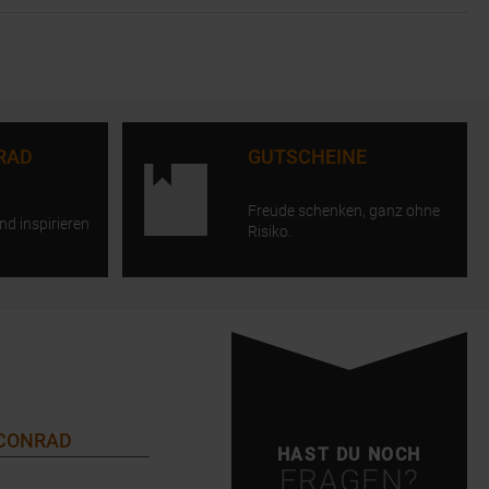
RAD
GUTSCHEINE
Freude schenken, ganz ohne
nd inspirieren
Risiko.
 CONRAD
HAST DU NOCH
FRAGEN?