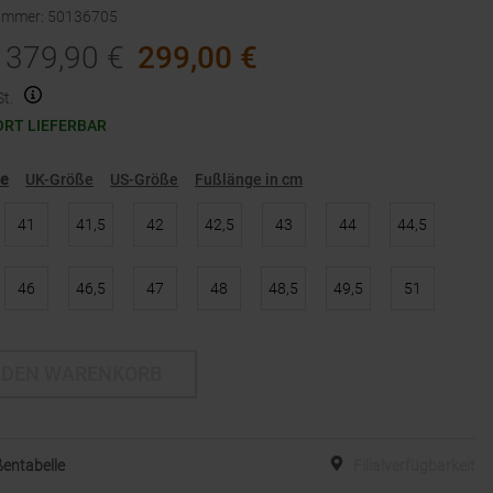
nummer
:
50136705
379,90
€
299,00
€
t.
ORT LIEFERBAR
ße
UK-Größe
US-Größe
Fußlänge in cm
41
41,5
42
42,5
43
44
44,5
46
46,5
47
48
48,5
49,5
51
 DEN WARENKORB
entabelle
Filialverfügbarkeit