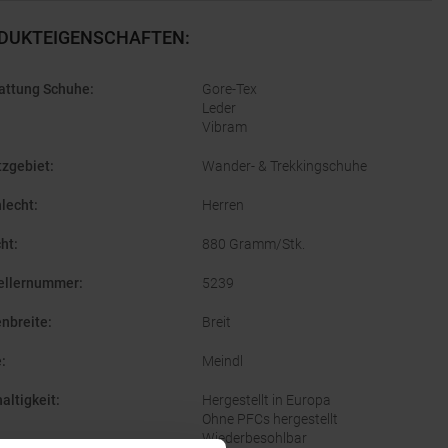
DUKTEIGENSCHAFTEN
:
attung Schuhe
:
Gore-Tex
Leder
Vibram
tzgebiet
:
Wander- & Trekkingschuhe
lecht
:
Herren
ht
:
880 Gramm/Stk.
ellernummer
:
5239
enbreite
:
Breit
e
:
Meindl
altigkeit
:
Hergestellt in Europa
Ohne PFCs hergestellt
Wiederbesohlbar