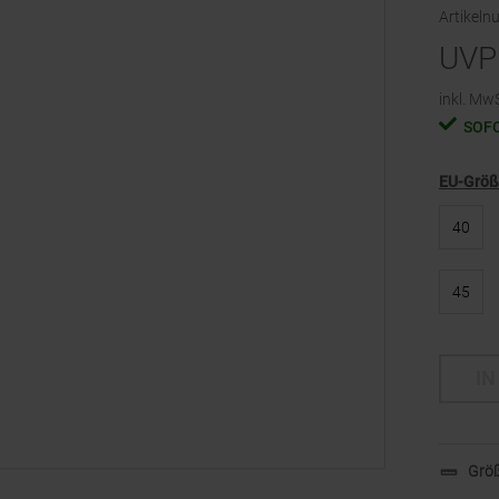
Artikel
UVP
inkl. MwS
SOF
EU-Grö
40
45
IN
Größ