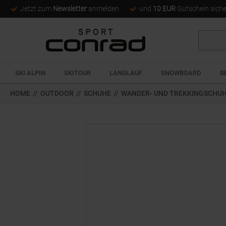
Jetzt zum
Newsletter
anmelden
und
10 EUR
Gutschein sich
Suche
SKI ALPIN
SKITOUR
LANGLAUF
SNOWBOARD
B
HOME
//
OUTDOOR
//
SCHUHE
//
WANDER- UND TREKKINGSCHU