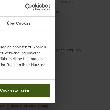
Wir Denken Um
nal Farbbezeichnung
:
Braun
thöhe
:
Hoch
Über Cookies
hgrößen
:
UK
kategorisierung
:
B/C
 Medien anbieten zu können
eisentauglichkeit
:
Körbchen-Steigeisen
hrer Verwendung unserer
 führen diese Informationen
rdicht
:
Ja
ie im Rahmen Ihrer Nutzung
Wissenswertes in unserem Blog
l Größentabelle Herrenschuhe
Cookies zulassen
altigkeit bei Meindl
ckst du deinen Rucksack richtig