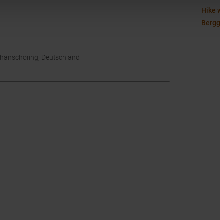
Hike 
Berg
chanschöring, Deutschland