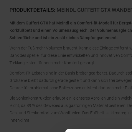
PRODUKTDETAILS
:
MEINDL GUFFERT GTX WANDE
Mit dem Guffert GTX hat Meindl ein Comfort-fit-Modell für Bergs
Korkfußbett und einen Volumenausgleich. Der Volumenausgleich b
Sohlenfläche und ist ein zusätzliches Dämpfungselement.
Wenn der Fuß mehr Volumen braucht, kann diese Einlage entfernt w
Dank des speziell für diese Linie entwickelten und innovativen Com
Trekkingleisten für noch mehr Komfort gesorgt.
Comfort-Fit-Leisten sind in der Basis breiter gearbeitet. Dadurch s
Großzehe bleibt dadurch gerade gestellt und kann sich frei bewegen
Gerade für problematische Ballenzonen entsteht dadurch mehr Plat
Die Sohlenkonstruktion erlaubt ein leichteres Abrollen und ein weic
leicht, da 89 % des Gewebes aus gasförmigen Material bestehen. Der 
Geh- und Stehkomfort zum Wohlfühlen. Das Fußbett ist klimaregulier
Innenklima.