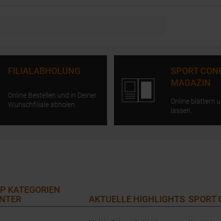
FILIALABHOLUNG
SPORT CON
MAGAZIN
Online Bestellen und in Deiner
Online blättern u
Wunschfiliale abholen.
lassen.
P KATEGORIEN
NTER
AKTUELLE HIGHLIGHTS
SPORT