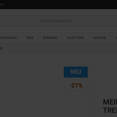
ern
EKLEIDUNG
BIKE
RUNNING
KLETTERN
SCHUHE
HE
NEU
-21%
MEI
TRE