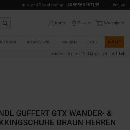
Info- und Bestelltelefon
:
+49 8856 9367133
de
en
Konto
Filialen
Warenkorb
OUTDOOR
AUSRÜSTUNG
MARKEN
BLOG
OUTLET
Wander- und Trekkingschuhe
Artikel
NDL GUFFERT GTX WANDER- &
KKINGSCHUHE BRAUN HERREN