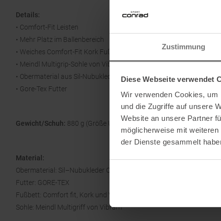
Details:
• Comfort-Fit Leisten
• Mehr Platz im Ballenbereich
Zustimmung
• Weiches Comfort-Fit Kork Fußbett
• Meindl Multigrip-Sohle von Vibram
• Obermaterial aus Sil-Nubukleder
Diese Webseite verwendet 
• Gore-Tex Futter
Wir verwenden Cookies, um I
und die Zugriffe auf unsere 
Website an unsere Partner fü
Gewicht/Schuh:
880 g (Größe UK 8)
möglicherweise mit weiteren
der Dienste gesammelt habe
Material:
Obermaterial: Sil–Nubukleder Oil
Futter: GORE-TEX
Fußbett: Comfort fit, Kork und Vlies
Sohle: Meindl Multigriff von Vibram