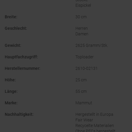
Eispickel
Breite
:
30 cm
Geschlecht
:
Herren
Damen
Gewicht
:
2625 Gramm/Stk.
Hauptfachzugriff
:
Toploader
Herstellernummer
:
2610-02131
Höhe
:
25 cm
Länge
:
55 cm
Marke
:
Mammut
Nachhaltigkeit
:
Hergestellt in Europa
Fair Wear
Recycelte Materialien
Ohne PFCs hergestellt