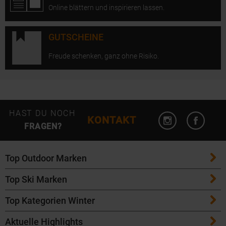
Online blättern und inspirieren lassen.
GUTSCHEINE
Freude schenken, ganz ohne Risiko.
Instagram öffn
Facebo
HAST DU NOCH
KONTAKT
FRAGEN?
Top Outdoor Marken
Top Ski Marken
Patagonia
Top Kategorien Winter
ATK Bindungen
Maloja
Aktuelle Highlights
Ski
K2 Ski
Salomon