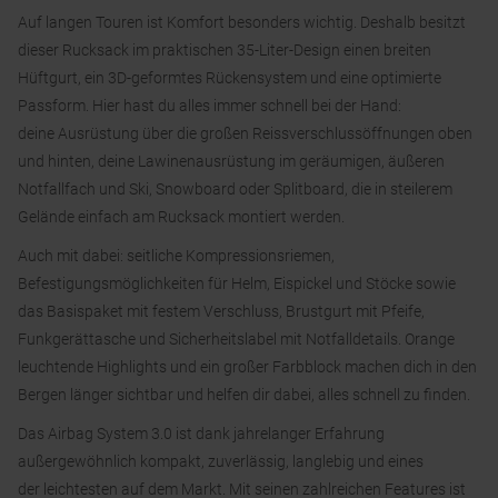
Auf langen Touren ist Komfort besonders wichtig. Deshalb besitzt
dieser Rucksack im praktischen 35-Liter-Design einen breiten
Hüftgurt, ein 3D-geformtes Rückensystem und eine optimierte
Passform. Hier hast du alles immer schnell bei der Hand:
deine Ausrüstung über die großen Reissverschlussöffnungen oben
und hinten, deine Lawinenausrüstung im geräumigen, äußeren
Notfallfach und Ski, Snowboard oder Splitboard, die in steilerem
Gelände einfach am Rucksack montiert werden.
Auch mit dabei: seitliche Kompressionsriemen,
Befestigungsmöglichkeiten für Helm, Eispickel und Stöcke sowie
das Basispaket mit festem Verschluss, Brustgurt mit Pfeife,
Funkgerättasche und Sicherheitslabel mit Notfalldetails. Orange
leuchtende Highlights und ein großer Farbblock machen dich in den
Bergen länger sichtbar und helfen dir dabei, alles schnell zu finden.
Das Airbag System 3.0 ist dank jahrelanger Erfahrung
außergewöhnlich kompakt, zuverlässig, langlebig und eines
der leichtesten auf dem Markt. Mit seinen zahlreichen Features ist