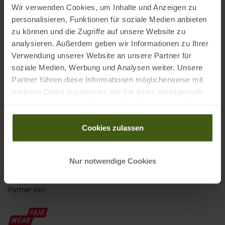
Außenmaterial Base: 420D Nylon Oxford HD
Wir verwenden Cookies, um Inhalte und Anzeigen zu
personalisieren, Funktionen für soziale Medien anbieten
zu können und die Zugriffe auf unsere Website zu
analysieren. Außerdem geben wir Informationen zu Ihrer
Informationen zu EU Verordnung GPSR
Verwendung unserer Website an unsere Partner für
Name des Herstellers:
Mammut Sports Group GmbH
soziale Medien, Werbung und Analysen weiter. Unsere
Postanschrift des Herstellers:
Mammut-Basecamp 1, 87787
Partner führen diese Informationen möglicherweise mit
weiteren Daten zusammen, die Sie ihnen bereitgestellt
Wolfertschwenden, DE
haben oder die sie im Rahmen Ihrer Nutzung der Dienste
Elektronische Adresse des Herstellers:
info@mammut.ch
gesammelt haben.
Cookies zulassen
Ausgezeichnet mit
:
Nur notwendige Cookies
Partner von
: