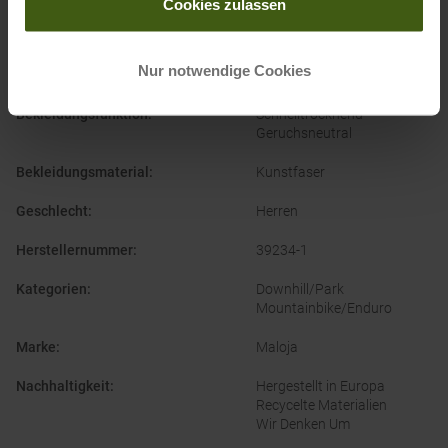
Cookies zulassen
PRODUKTEIGENSCHAFTEN
:
Nur notwendige Cookies
Ausstattung Trikot
:
Verlängerter Rücken
Bekleidungsfunktion
:
Schnelltrocknend
Geruchsneutral
Bekleidungsmaterial
:
Kunstfaser
Geschlecht
:
Herren
Herstellernummer
:
39234-1
Kategorien
:
Downhill/Park
Mountainbike/Enduro
Marke
:
Maloja
Nachhaltigkeit
:
Hergestellt in Europa
Recycelte Materialien
Wir Denken Um