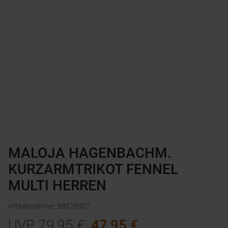
MALOJA HAGENBACHM.
KURZARMTRIKOT FENNEL
MULTI HERREN
Artikelnummer
:
88578907
UVP
79,95
€
47,95
€