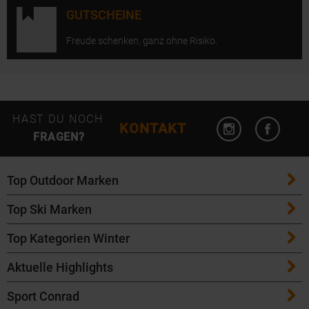
GUTSCHEINE
Freude schenken, ganz ohne Risiko.
Instagram öffn
Facebo
HAST DU NOCH
KONTAKT
FRAGEN?
Top Outdoor Marken
Top Ski Marken
Patagonia
Top Kategorien Winter
ATK Bindungen
Maloja
Aktuelle Highlights
Ski
K2 Ski
Salomon
Sport Conrad
Maloja Fahrradbekleidung
Skitouren Ski
Völkl Ski
Icebreaker