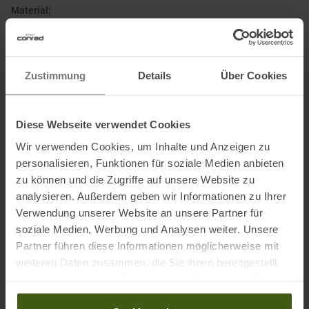
Material:
100 % Polyester (recycelt)
Zustimmung
Details
Über Cookies
Informationen zu EU Verordnung GPSR
Name des Herstellers:
Maloja Clothing GmbH
Diese Webseite verwendet Cookies
Postanschrift des Herstellers:
Bach 1, 83253 Rimsting (Germany)
Elektronische Adresse des Herstellers:
info@maloja.de
Wir verwenden Cookies, um Inhalte und Anzeigen zu
personalisieren, Funktionen für soziale Medien anbieten
zu können und die Zugriffe auf unsere Website zu
Ausgezeichnet mit
:
analysieren. Außerdem geben wir Informationen zu Ihrer
Verwendung unserer Website an unsere Partner für
soziale Medien, Werbung und Analysen weiter. Unsere
Partner führen diese Informationen möglicherweise mit
weiteren Daten zusammen, die Sie ihnen bereitgestellt
haben oder die sie im Rahmen Ihrer Nutzung der Dienste
gesammelt haben.