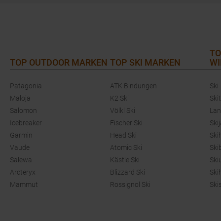
TO
TOP OUTDOOR MARKEN
TOP SKI MARKEN
WI
Patagonia
ATK Bindungen
Ski
Maloja
K2 Ski
Ski
Salomon
Völkl Ski
Lan
Icebreaker
Fischer Ski
Ski
Garmin
Head Ski
Ski
Vaude
Atomic Ski
Ski
Salewa
Kästle Ski
Ski
Arcteryx
Blizzard Ski
Ski
Mammut
Rossignol Ski
Ski