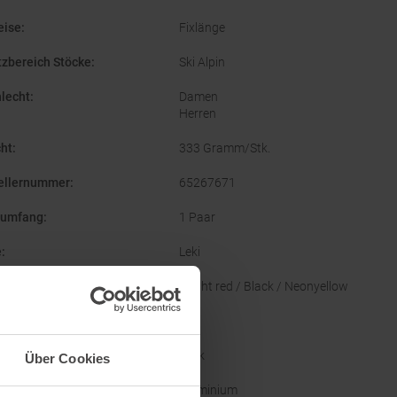
eise
:
Fixlänge
tzbereich Stöcke
:
Ski Alpin
lecht
:
Damen
Herren
ht
:
333 Gramm/Stk.
ellernummer
:
65267671
rumfang
:
1 Paar
e
:
Leki
nal Farbbezeichnung
:
Bright red / Black / Neonyellow
enzgröße
:
125
ufen
:
Klick
Über Cookies
material
:
Aluminium