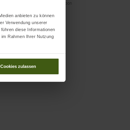
Carbon
 Medien anbieten zu können
hrer Verwendung unserer
Wissenswertes in unserem Blog
 führen diese Informationen
ie im Rahmen Ihrer Nutzung
altigkeit bei Leki
längenratgeber Größentabelle
Service-Center für dich vor ORT!
Cookies zulassen