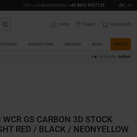
Info- und Bestelltelefon
:
+49 8856 9367133
de
en
Konto
Filialen
Warenkorb
OUTDOOR
AUSRÜSTUNG
MARKEN
BLOG
OUTLET
Skistöcke
Artikel
I WCR GS CARBON 3D STOCK
GHT RED / BLACK / NEONYELLOW