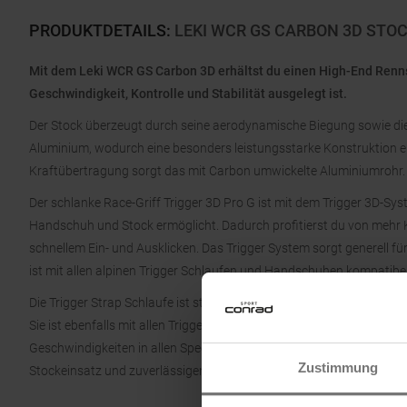
PRODUKTDETAILS
:
LEKI WCR GS CARBON 3D STOC
Mit dem Leki WCR GS Carbon 3D erhältst du einen High-End Renns
Geschwindigkeit, Kontrolle und Stabilität ausgelegt ist.
Der Stock überzeugt durch seine aerodynamische Biegung sowie d
Aluminium, wodurch eine besonders leistungsstarke Konstruktion en
Kraftübertragung sorgt das mit Carbon umwickelte Aluminiumrohr.
Der schlanke Race-Griff Trigger 3D Pro G ist mit dem Trigger 3D-Sy
Handschuh und Stock ermöglicht. Dadurch profitierst du von mehr 
schnellem Ein- und Ausklicken. Das Trigger System sorgt generell f
ist mit allen alpinen Trigger Schlaufen und Handschuhen kompatibel
Die Trigger Strap Schlaufe ist stufenlos verstellbar und individuell 
Sie ist ebenfalls mit allen Trigger Stöcken kompatibel. Der Downhill
Geschwindigkeiten in allen Speed-Disziplinen. Die Flex Tip Spitze 
Zustimmung
Stockeinsatz und zuverlässigen Halt in nahezu jedem Gelände.