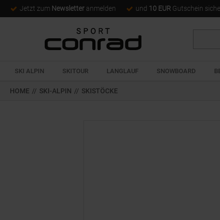
Jetzt zum
Newsletter
anmelden
und
10 EUR
Gutschein sich
Suche
SKI ALPIN
SKITOUR
LANGLAUF
SNOWBOARD
B
HOME
//
SKI-ALPIN
//
SKISTÖCKE