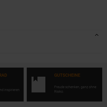
RAD
GUTSCHEINE
Freude schenken, ganz ohne
nd inspirieren
Risiko.