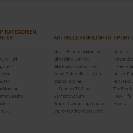
P KATEGORIEN
NTER
AKTUELLE HIGHLIGHTS
SPORT
Maloja Fahrradbekleidung
Kontakt
touren Ski
Bike Helme von POC
Versandko
glaufski
Bike Rucksäcke von Evoc
Lieferzeite
jacken
Vaude Fahrradbekleidung
Unsere Fili
hosen
Scarpa Schuhe
Rücksend
bekleidung
La Sportiva TX Serie
Tax-Free I
unterwäsche
Garmont Schuhe
FAQ/Hilfe
helme
Brooks Trailrunning Schuhe
Events
stöcke
Osprey Outdoor Rucksäcke