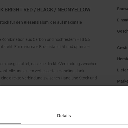
K BRIGHT RED / BLACK / NEONYELLOW
Bauw
Einsa
tock für den Riesenslalom, der auf maximale
Gesch
ie Kombination aus Carbon und hochfestem HTS 6.5
tsteht. Für maximale Bruchstabilität und optimale
Gewic
Herst
stem ausgestattet, das eine direkte Verbindung zwischen
Liefe
Kontrolle und einem verbesserten Handling dank
ür eine direkte Verbindung zwischen Hand und Stock und
Mark
.
Origi
anpassbar und erlaubt ein schnelles Ein- und Ausklicken.
 Teller ist aerodynamisch geformt und unterstützt höhere
Refer
des Leki WCR GS Carbon 3D sorgt für einen punktgenauen
Schla
Details
Stock