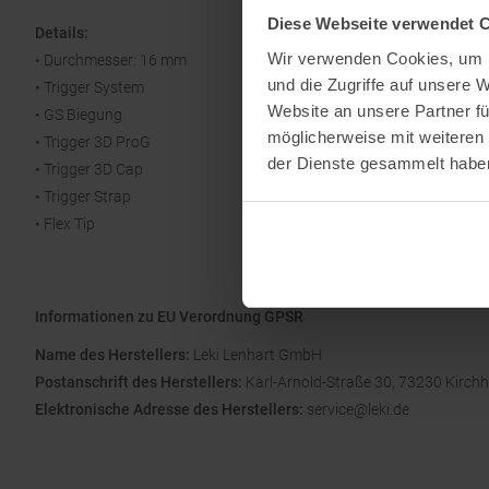
Diese Webseite verwendet 
Details:
Wir verwenden Cookies, um I
• Durchmesser: 16 mm
und die Zugriffe auf unsere 
• Trigger System
Website an unsere Partner fü
• GS Biegung
möglicherweise mit weiteren
• Trigger 3D ProG
der Dienste gesammelt habe
• Trigger 3D Cap
• Trigger Strap
• Flex Tip
Informationen zu EU Verordnung GPSR
Name des Herstellers:
Leki Lenhart GmbH
Postanschrift des Herstellers:
Karl-Arnold-Straße 30, 73230 Kirch
Elektronische Adresse des Herstellers:
service@leki.de