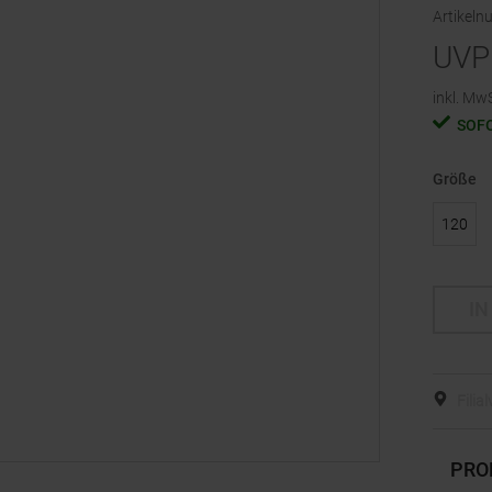
Artikel
UVP
inkl. MwS
SOF
Größe
120
IN
Filia
PRO