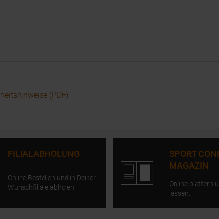
rheitshinweise (PDF)
FILIALABHOLUNG
SPORT CON
MAGAZIN
Online Bestellen und in Deiner
Online blättern u
Wunschfiliale abholen.
lassen.