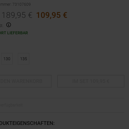
nummer
:
73107609
189,95
€
109,95
€
t.
ORT LIEFERBAR
130
135
 DEN WARENKORB
IM SET
109,95
€
lverfügbarkeit
DUKTEIGENSCHAFTEN
: