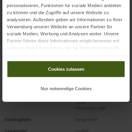
Elektronische Adresse des Herstellers:
info@lasportiva.com
personalisieren, Funktionen für soziale Medien anbieten
zu können und die Zugriffe auf unsere Website zu
analysieren. Außerdem geben wir Informationen zu Ihrer
Ausgezeichnet mit
:
Verwendung unserer Website an unsere Partner für
soziale Medien, Werbung und Analysen weiter. Unsere
Partner führen diese Informationen möglicherweise mit
weiteren Daten zusammen, die Sie ihnen bereitgestellt
haben oder die sie im Rahmen Ihrer Nutzung der Dienste
gesammelt haben.
Cookies zulassen
PRODUKTEIGENSCHAFTEN
:
Nur notwendige Cookies
Ausstattung Schuhe
:
Gore-Tex
Leder
Perwanger-Leder
Einsatzgebiet
:
Bergschuhe
Geschlecht
:
Damen