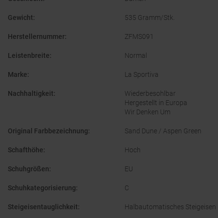
Gewicht
:
535 Gramm/Stk.
Herstellernummer
:
ZFMS091
Leistenbreite
:
Normal
Marke
:
La Sportiva
Nachhaltigkeit
:
Wiederbesohlbar
Hergestellt in Europa
Wir Denken Um
Original Farbbezeichnung
:
Sand Dune / Aspen Green
Schafthöhe
:
Hoch
Schuhgrößen
:
EU
Schuhkategorisierung
:
C
Steigeisentauglichkeit
:
Halbautomatisches Steigeisen