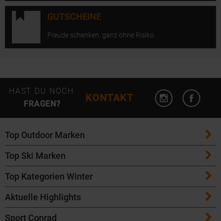
GUTSCHEINE
Freude schenken, ganz ohne Risiko.
Instagram öffn
Facebo
HAST DU NOCH
KONTAKT
FRAGEN?
Top Outdoor Marken
Top Ski Marken
Patagonia
Top Kategorien Winter
ATK Bindungen
Maloja
Aktuelle Highlights
Ski
K2 Ski
Salomon
Sport Conrad
Maloja Fahrradbekleidung
Skitouren Ski
Völkl Ski
Icebreaker