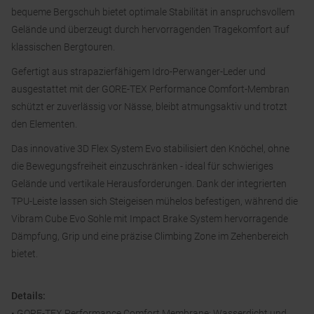
bequeme Bergschuh bietet optimale Stabilität in anspruchsvollem
Gelände und überzeugt durch hervorragenden Tragekomfort auf
klassischen Bergtouren.
Gefertigt aus strapazierfähigem Idro-Perwanger-Leder und
ausgestattet mit der GORE-TEX Performance Comfort-Membran
schützt er zuverlässig vor Nässe, bleibt atmungsaktiv und trotzt
den Elementen.
Das innovative 3D Flex System Evo stabilisiert den Knöchel, ohne
die Bewegungsfreiheit einzuschränken - ideal für schwieriges
Gelände und vertikale Herausforderungen. Dank der integrierten
TPU-Leiste lassen sich Steigeisen mühelos befestigen, während die
Vibram Cube Evo Sohle mit Impact Brake System hervorragende
Dämpfung, Grip und eine präzise Climbing Zone im Zehenbereich
bietet.
Details:
• GORE-TEX Performance Comfort Membrane: Wasserdicht und