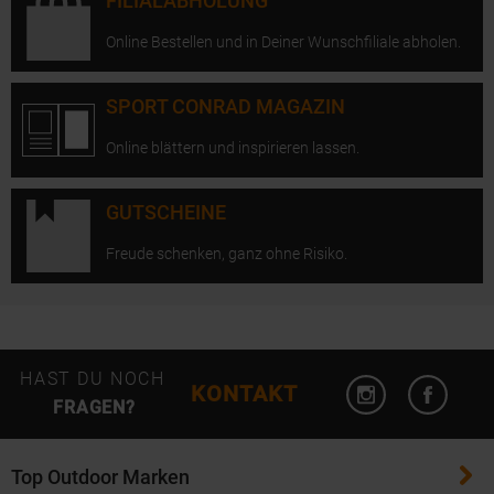
FILIALABHOLUNG
Online Bestellen und in Deiner Wunschfiliale abholen.
SPORT CONRAD MAGAZIN
Online blättern und inspirieren lassen.
GUTSCHEINE
Freude schenken, ganz ohne Risiko.
Instagram öffn
Facebo
HAST DU NOCH
KONTAKT
FRAGEN?
Top Outdoor Marken