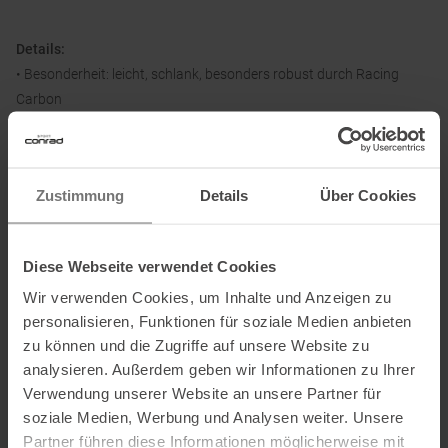
Details:
• Besonderheit: leicht, schlank, besonders robust durch Racing
Carbon
• Eigenschaften: Rennschlaufe
• Griff: Technikgummigriff mit Schlagschutz Weltcup
• Material: Carbon
Zustimmung
Details
Über Cookies
• Durchmesser: ø 12,3 mm
• Extra: Mini Rennteller, Flex Wolfram Carbid Spitze
Diese Webseite verwendet Cookies
Wir verwenden Cookies, um Inhalte und Anzeigen zu
Informationen zu EU Verordnung GPSR
personalisieren, Funktionen für soziale Medien anbieten
Name des Herstellers:
KOMPERDELL Sportartikel G.m.b.H.
zu können und die Zugriffe auf unsere Website zu
analysieren. Außerdem geben wir Informationen zu Ihrer
Postanschrift des Herstellers:
Wagnermühle 30, 5310 Sankt
Verwendung unserer Website an unsere Partner für
Lorenz, AT
soziale Medien, Werbung und Analysen weiter. Unsere
Elektronische Adresse des Herstellers:
sales@komperdell.com
Partner führen diese Informationen möglicherweise mit