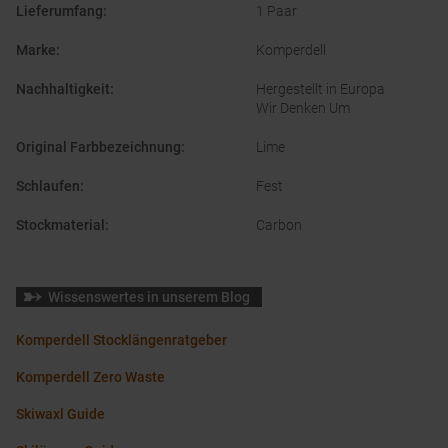
Lieferumfang
:
1 Paar
Marke
:
Komperdell
Nachhaltigkeit
:
Hergestellt in Europa
Wir Denken Um
Original Farbbezeichnung
:
Lime
Schlaufen
:
Fest
Stockmaterial
:
Carbon
Wissenswertes in unserem Blog
Komperdell Stocklängenratgeber
Komperdell Zero Waste
Skiwaxl Guide