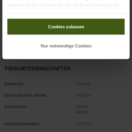
weiteren Daten zusammen, die Sie ihnen bereitgestellt
Ausgezeichnet mit
:
haben oder die sie im Rahmen Ihrer Nutzung der Dienste
gesammelt haben.
Cookies zulassen
Nur notwendige Cookies
PRODUKTEIGENSCHAFTEN
:
Bauweise
:
Fixlänge
Einsatzbereich Stöcke
:
Ski Alpin
Geschlecht
:
Damen
Herren
Herstellernummer
:
1473251