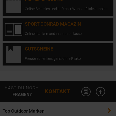
Online Bestellen und in Deiner Wunschfiliale abholen.
SPORT CONRAD MAGAZIN
Online blättern und inspirieren lassen.
GUTSCHEINE
Freude schenken, ganz ohne Risiko.
Instagram öffn
Facebo
HAST DU NOCH
KONTAKT
FRAGEN?
Top Outdoor Marken