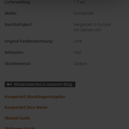
Lieferumfang
:
1 Paar
Marke
:
Komperdell
Nachhaltigkeit
:
Hergestellt in Europa
Wir Denken Um
Original Farbbezeichnung
:
Lime
Schlaufen
:
Fest
Stockmaterial
:
Carbon
Wissenswertes in unserem Blog
Komperdell Stocklängenratgeber
Komperdell Zero Waste
Skiwaxl Guide
Skilängen-Guide