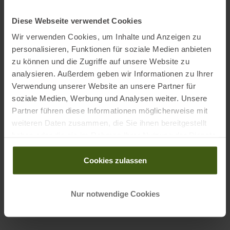
Ausgezeichnet mit
:
Diese Webseite verwendet Cookies
Wir verwenden Cookies, um Inhalte und Anzeigen zu
personalisieren, Funktionen für soziale Medien anbieten
zu können und die Zugriffe auf unsere Website zu
analysieren. Außerdem geben wir Informationen zu Ihrer
Verwendung unserer Website an unsere Partner für
soziale Medien, Werbung und Analysen weiter. Unsere
Partner führen diese Informationen möglicherweise mit
PRODUKTEIGENSCHAFTEN
:
weiteren Daten zusammen, die Sie ihnen bereitgestellt
haben oder die sie im Rahmen Ihrer Nutzung der Dienste
Bauweise
:
Fixlänge
gesammelt haben.
Cookies zulassen
Einsatzbereich Stöcke
:
Ski Alpin
Geschlecht
:
Damen
Nur notwendige Cookies
Herren
Herstellernummer
:
1473254