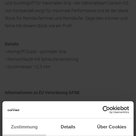
und Gummigriff für maximalen Grip - der Nationalteam Carbon GS
von Komperdell sorgt für maximale Performance und ist der ideale
Stock für Rennläuferinnen und Rennläufer. Zeige dein Können und
fahre mit diesem Stock wie ein Profi!
Details
:
• Renngriff Duplo - optimaler Grip
• Rennschlaufe mit Schlaufensicherung
• Durchmesser: 12,3 mm
Informationen zu EU Verordnung GPSR
Name des Herstellers:
KOMPERDELL Sportartikel G.m.b.H.
Postanschrift des Herstellers:
Wagnermühle 30, 5310 Sankt
Lorenz, AT
Elektronische Adresse des Herstellers:
sales@komperdell.com
Zustimmung
Details
Über Cookies