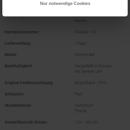
Nur notwendige Cookies
Ski Alpin
Geschlecht
:
Damen
Herren
Herstellernummer
:
1842441-10
Lieferumfang
:
1 Paar
Marke
:
Komperdell
Nachhaltigkeit
:
Hergestellt in Europa
Wir Denken Um
Original Farbbezeichnung
:
Stripe Black / Pink
Schlaufen
:
Fest
Stockmaterial
:
Aluminium
Titanal
Verstellbereich Stöcke
:
110 - 140 cm