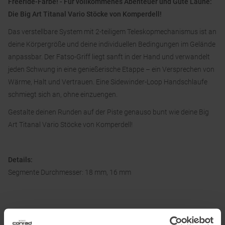
Freeride-Farbe! - Für vollkommenes Abenteuer und Gute Laune:
Die Big Art Titanal Vario Stöcke von Komperdell!
Das verstellbare System mit 2-teiligem Teleskopmechanismus ist an
deine Körpergröße und deine individuellen Bedingungen im Gelände
anpassbar. Der Fatso-Griff liegt sanft in der Hand und verwandelt
jeden Schwung in eine genießerische Etappe – ein Versprechen von
Wärme, Halt und Vertrauen. Eine Sidewinder-Loop Handschlaufe
schmiegt sich an, ohne einzuengen.
Gestalte deinen Runden auf der Piste genauso bunt wie deine Big
Art Titanal Vario Stöcke von Komperdell!
Details:
Segmente Durchmesser: 18 mm, 16 mm
Informationen zu EU Verordnung GPSR