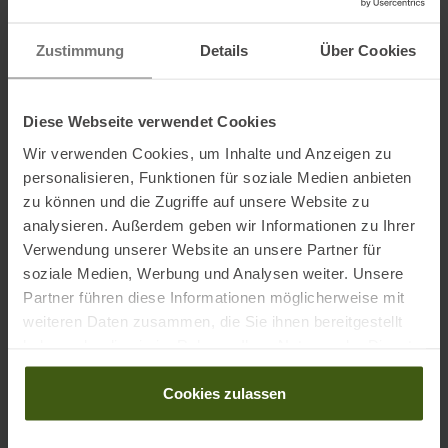
Name des Herstellers:
KOMPERDELL Sportartikel G.m.b.H.
Postanschrift des Herstellers:
Wagnermühle 30, 5310 Sankt
Zustimmung
Details
Über Cookies
Lorenz, AT
Elektronische Adresse des Herstellers:
sales@komperdell.com
Diese Webseite verwendet Cookies
Ausgezeichnet mit
:
Wir verwenden Cookies, um Inhalte und Anzeigen zu
personalisieren, Funktionen für soziale Medien anbieten
zu können und die Zugriffe auf unsere Website zu
analysieren. Außerdem geben wir Informationen zu Ihrer
Verwendung unserer Website an unsere Partner für
soziale Medien, Werbung und Analysen weiter. Unsere
Partner führen diese Informationen möglicherweise mit
weiteren Daten zusammen, die Sie ihnen bereitgestellt
haben oder die sie im Rahmen Ihrer Nutzung der Dienste
PRODUKTEIGENSCHAFTEN
:
gesammelt haben.
Cookies zulassen
Bauweise
:
Teleskop 2-teilig
Einsatzbereich Stöcke
:
Freeride