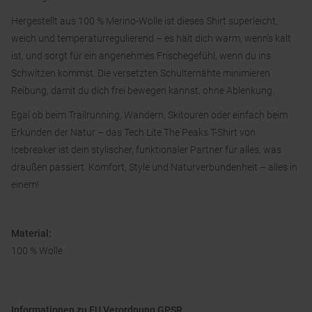
Hergestellt aus 100 % Merino-Wolle ist dieses Shirt superleicht,
weich und temperaturregulierend – es hält dich warm, wenn’s kalt
ist, und sorgt für ein angenehmes Frischegefühl, wenn du ins
Schwitzen kommst. Die versetzten Schulternähte minimieren
Reibung, damit du dich frei bewegen kannst, ohne Ablenkung.
Egal ob beim Trailrunning, Wandern, Skitouren oder einfach beim
Erkunden der Natur – das Tech Lite The Peaks T-Shirt von
Icebreaker ist dein stylischer, funktionaler Partner für alles, was
draußen passiert. Komfort, Style und Naturverbundenheit – alles in
einem!
Material:
100 % Wolle
Informationen zu EU Verordnung GPSR