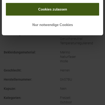
gesammelt haben.
Cookies zulassen
PRODUKTEIGENSCHAFTEN
:
Nur notwendige Cookies
Ausschnitt
:
Rundhals
Bekleidungsfunktion
:
Atmungsaktiv
Geruchsneutral
Temperaturregulierend
Bekleidungsmaterial
:
Merino
Naturfaser
Wolle
Geschlecht
:
Herren
Herstellernummer
:
0A57BU
Kapuze
:
Nein
Kategorien
:
Freizeit
Outdoor