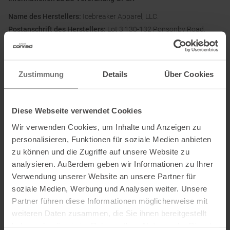
Name des Herstellers:
Icebreaker Apparel, LLC.
Postanschrift des Herstellers:
Lot 3 130-132 Ponsonby Road,
Auckland 1011, Neuseeland
Elektronische Adresse des Herstellers:
nz@icebreaker.com
Name des Einführers:
VF Germany Textil-Handels GmbH
Zustimmung
Details
Über Cookies
Postanschrift des Einführers:
Walter-Gropius-Straße 23, 80807,
Deutschland
Diese Webseite verwendet Cookies
Elektronische Adresse des
Einführers:
corporate_communications@vfc.com
Wir verwenden Cookies, um Inhalte und Anzeigen zu
personalisieren, Funktionen für soziale Medien anbieten
zu können und die Zugriffe auf unsere Website zu
Ausgezeichnet mit
:
analysieren. Außerdem geben wir Informationen zu Ihrer
Verwendung unserer Website an unsere Partner für
soziale Medien, Werbung und Analysen weiter. Unsere
Partner führen diese Informationen möglicherweise mit
weiteren Daten zusammen, die Sie ihnen bereitgestellt
haben oder die sie im Rahmen Ihrer Nutzung der Dienste