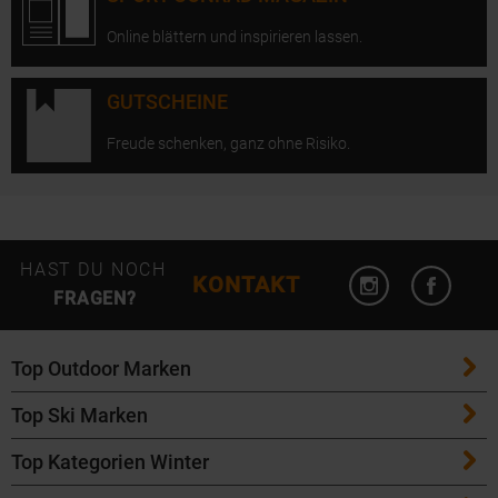
Online blättern und inspirieren lassen.
GUTSCHEINE
Freude schenken, ganz ohne Risiko.
Instagram öffn
Facebo
HAST DU NOCH
KONTAKT
FRAGEN?
Top Outdoor Marken
Top Ski Marken
Patagonia
Top Kategorien Winter
ATK Bindungen
Maloja