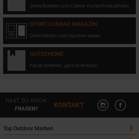
Online Bestellen und in Deiner Wunschfiliale abholen.
SPORT CONRAD MAGAZIN
Online blättern und inspirieren lassen.
GUTSCHEINE
Freude schenken, ganz ohne Risiko.
Instagram öffn
Facebo
HAST DU NOCH
KONTAKT
FRAGEN?
Top Outdoor Marken