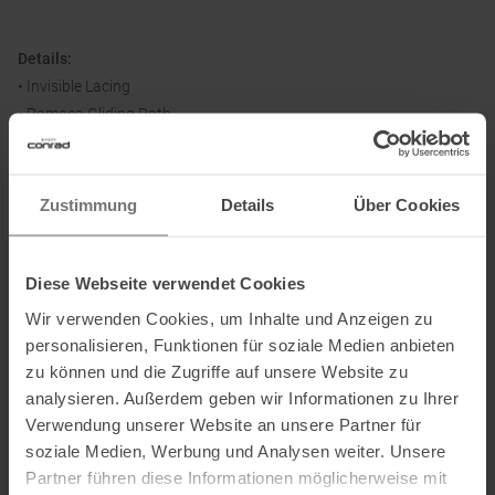
Details:
• Invisible Lacing
• Pomoca Gliding Path
• Pomoca Sohle
• Gore-Tex Membran
• Stack Height: 16+3 / 23+5 mm (forefoot/heel)
Zustimmung
Details
Über Cookies
Sprengung:
8 mm
Diese Webseite verwendet Cookies
Wir verwenden Cookies, um Inhalte und Anzeigen zu
personalisieren, Funktionen für soziale Medien anbieten
Material:
zu können und die Zugriffe auf unsere Website zu
Obermaterial: Doppeltes Textil-/Synthetik-Material
analysieren. Außerdem geben wir Informationen zu Ihrer
Futter: GORE-TEX Membran
Verwendung unserer Website an unsere Partner für
Zwischensohle: EVA
soziale Medien, Werbung und Analysen weiter. Unsere
Außensohle: POMOCA Gummi
Partner führen diese Informationen möglicherweise mit