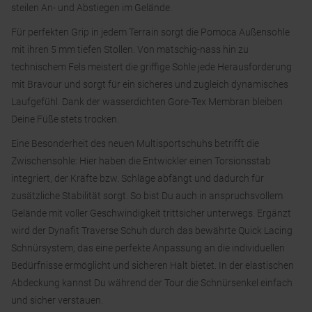
steilen An- und Abstiegen im Gelände.
Für perfekten Grip in jedem Terrain sorgt die Pomoca Außensohle
mit ihren 5 mm tiefen Stollen. Von matschig-nass hin zu
technischem Fels meistert die griffige Sohle jede Herausforderung
mit Bravour und sorgt für ein sicheres und zugleich dynamisches
Laufgefühl. Dank der wasserdichten Gore-Tex Membran bleiben
Deine Füße stets trocken.
Eine Besonderheit des neuen Multisportschuhs betrifft die
Zwischensohle: Hier haben die Entwickler einen Torsionsstab
integriert, der Kräfte bzw. Schläge abfängt und dadurch für
zusätzliche Stabilität sorgt. So bist Du auch in anspruchsvollem
Gelände mit voller Geschwindigkeit trittsicher unterwegs. Ergänzt
wird der Dynafit Traverse Schuh durch das bewährte Quick Lacing
Schnürsystem, das eine perfekte Anpassung an die individuellen
Bedürfnisse ermöglicht und sicheren Halt bietet. In der elastischen
Abdeckung kannst Du während der Tour die Schnürsenkel einfach
und sicher verstauen.