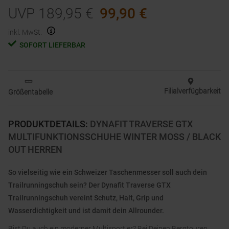
UVP
189,95
€
99,90
€
inkl. MwSt.
SOFORT LIEFERBAR
Filialverfügbarkeit
Größentabelle
PRODUKTDETAILS
:
DYNAFIT TRAVERSE GTX
MULTIFUNKTIONSSCHUHE WINTER MOSS / BLACK
OUT HERREN
So vielseitig wie ein Schweizer Taschenmesser soll auch dein
Trailrunningschuh sein? Der Dynafit Traverse GTX
Trailrunningschuh vereint Schutz, Halt, Grip und
Wasserdichtigkeit und ist damit dein Allrounder.
Bist Du auch ein moderner Multisportler? Bei Deinen Bergtouren