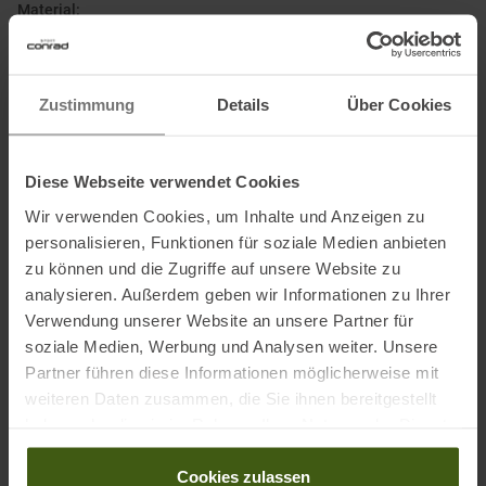
Material:
• Obermaterial: Öko-Pelz, Weiches wasserabweisendes Nubukleder
• Futter: Öko-Pelz
• Fussbett: Dolomite DAS Light aus Mikrofaser und EVA
Zustimmung
Details
Über Cookies
• Aussensohle: Enrique Vibram Arctic Grip Verbundmaterial
Diese Webseite verwendet Cookies
Wir verwenden Cookies, um Inhalte und Anzeigen zu
personalisieren, Funktionen für soziale Medien anbieten
zu können und die Zugriffe auf unsere Website zu
Informationen zu EU Verordnung GPSR
analysieren. Außerdem geben wir Informationen zu Ihrer
Name des Herstellers:
Dolomite Srl
Verwendung unserer Website an unsere Partner für
Postanschrift des Herstellers:
Via Fante d’Italia 56, 31040 Giavera
soziale Medien, Werbung und Analysen weiter. Unsere
del Montello (TV), Italy
Partner führen diese Informationen möglicherweise mit
Elektronische Adresse des Herstellers:
www.dolomite.it/contact
weiteren Daten zusammen, die Sie ihnen bereitgestellt
haben oder die sie im Rahmen Ihrer Nutzung der Dienste
gesammelt haben.
Ausgezeichnet mit
:
Cookies zulassen