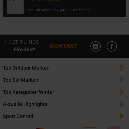
Freude schenken, ganz ohne Risiko.
Instagram öffn
Facebo
HAST DU NOCH
KONTAKT
FRAGEN?
Top Outdoor Marken
Top Ski Marken
Patagonia
Top Kategorien Winter
ATK Bindungen
Maloja
Aktuelle Highlights
Ski
K2 Ski
Salomon
Sport Conrad
Maloja Fahrradbekleidung
Skitouren Ski
Völkl Ski
Icebreaker
Kontakt
Bike Helme von POC