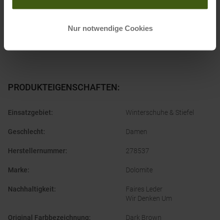
Nur notwendige Cookies
PRODUKTEIGENSCHAFTEN
:
Einsatzgebiet
:
Winterschuhe & Stiefel
Geschlecht
:
Damen
Herstellernummer
:
278537
Marke
:
Dolomite
Nachhaltigkeit
:
Faires Leder
Wir Denken Um
Original Farbbezeichnung
:
Dark Brown