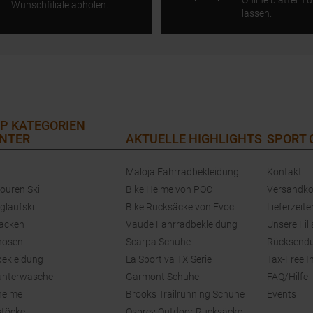
Online blättern u
Wunschfiliale abholen.
lassen.
P KATEGORIEN
NTER
AKTUELLE HIGHLIGHTS
SPORT
Maloja Fahrradbekleidung
Kontakt
touren Ski
Bike Helme von POC
Versandko
glaufski
Bike Rucksäcke von Evoc
Lieferzeite
jacken
Vaude Fahrradbekleidung
Unsere Fili
hosen
Scarpa Schuhe
Rücksend
bekleidung
La Sportiva TX Serie
Tax-Free I
unterwäsche
Garmont Schuhe
FAQ/Hilfe
helme
Brooks Trailrunning Schuhe
Events
stöcke
Osprey Outdoor Rucksäcke