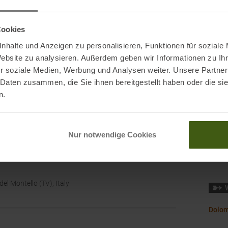
Herst
Leist
Cookies
Mark
nhalte und Anzeigen zu personalisieren, Funktionen für soziale
Website zu analysieren. Außerdem geben wir Informationen zu I
Nachh
r soziale Medien, Werbung und Analysen weiter. Unsere Partner
 Daten zusammen, die Sie ihnen bereitgestellt haben oder die s
Origi
n.
Schaf
Schu
Nur notwendige Cookies
Wasse
del Montello (TV), Italy
Dolom