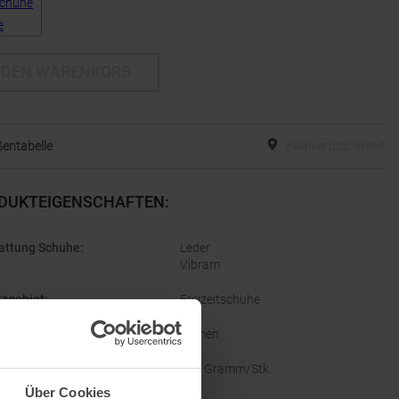
 DEN WARENKORB
entabelle
Filialverfügbarkeit
DUKTEIGENSCHAFTEN
:
attung Schuhe
:
Leder
Vibram
tzgebiet
:
Freizeitschuhe
lecht
:
Damen
ht
:
375 Gramm/Stk.
Über Cookies