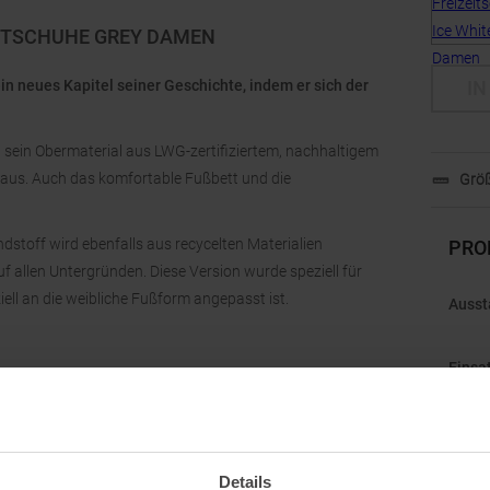
EITSCHUHE GREY DAMEN
n neues Kapitel seiner Geschichte, indem er sich der
IN
 sein Obermaterial aus LWG-zertifiziertem, nachhaltigem
h aus. Auch das komfortable Fußbett und die
Größ
stoff wird ebenfalls aus recycelten Materialien
PRO
f allen Untergründen. Diese Version wurde speziell für
ell an die weibliche Fußform angepasst ist.
Ausst
Einsa
Gesch
Gewic
Details