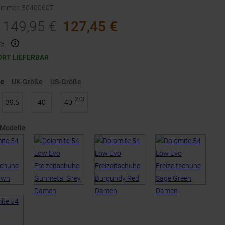
nummer
:
50400607
149,95
€
127,45
€
t.
ORT LIEFERBAR
ße
UK-Größe
US-Größe
2/3
39,5
40
40
 Modelle