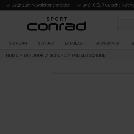
Jetzt zum
Newsletter
anmelden
und
10 EUR
Gutschein sich
Suche
SKI ALPIN
SKITOUR
LANGLAUF
SNOWBOARD
B
HOME
//
OUTDOOR
//
SCHUHE
//
FREIZEITSCHUHE