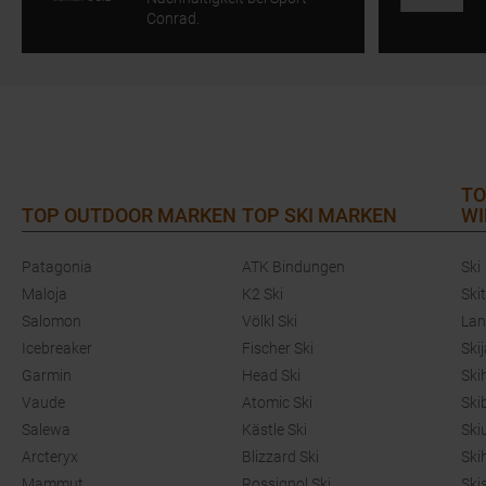
Conrad.
TO
TOP OUTDOOR MARKEN
TOP SKI MARKEN
WI
Patagonia
ATK Bindungen
Ski
Maloja
K2 Ski
Ski
Salomon
Völkl Ski
Lan
Icebreaker
Fischer Ski
Ski
Garmin
Head Ski
Ski
Vaude
Atomic Ski
Ski
Salewa
Kästle Ski
Ski
Arcteryx
Blizzard Ski
Ski
Mammut
Rossignol Ski
Ski