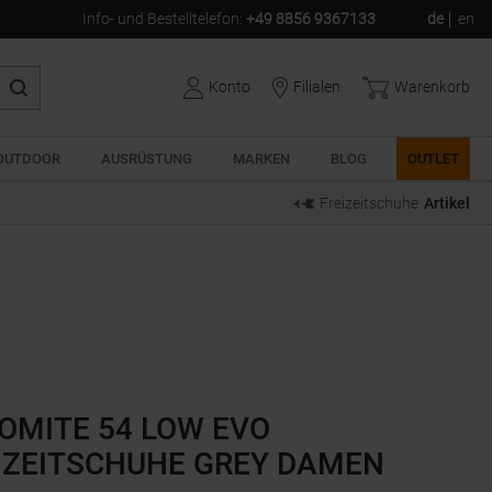
Info- und Bestelltelefon
:
+49 8856 9367133
de
en
Konto
Filialen
Warenkorb
OUTDOOR
AUSRÜSTUNG
MARKEN
BLOG
OUTLET
Freizeitschuhe
Artikel
OMITE 54 LOW EVO
IZEITSCHUHE GREY DAMEN