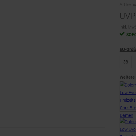
Artikel
UVP
inkl. MwS
SOF
EU-Grö
38
Weitere