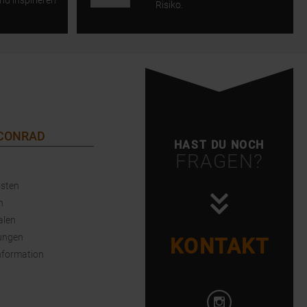
nd inspirieren
Risiko.
 CONRAD
HAST DU NOCH
FRAGEN?
sten
n
alen
ungen
KONTAKT
nformation
Instagram öffnen