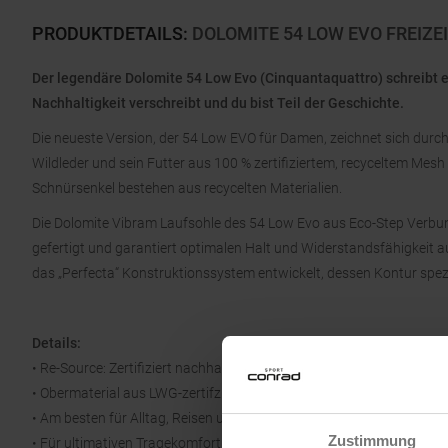
PRODUKTDETAILS
:
DOLOMITE 54 LOW EVO FREIZ
Der legendäre Dolomite 54 Low Evo (Cinquantaquattro) schreibt ei
Nachhaltigkeit verschreibt und du bist Teil der Geschichte.
Die neueste Version, der 54 Low EVO für Damen, zeichnet sich durch
Wildleder und sein Futter aus 100 % zertifiziertem, recyceltem Mes
Schnürsenkel bestehen aus recycelten Materialien.
Die Dolomite Vibram Laufsohle des 54 Low Evo aus Eco-Step Verbund
gefertigt und garantiert optimalen Halt und Widerstandsfähigkeit au
das „Perfecta“ Konstruktionssystem entwickelt, dessen Kontur spezi
Details:
• Re-Source: Zertifiziert nachhaltig
• Obermaterial aus LWG-zertifziertem Leder
• Am besten für Alltag, Reisen und Spaziergänge geeignet
Zustimmung
• Für ultimativen Tragekomfort