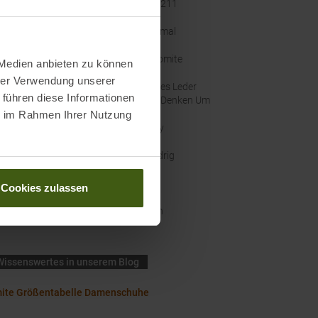
ellernummer
:
289211
enbreite
:
Normal
e
:
Dolomite
 Medien anbieten zu können
hrer Verwendung unserer
altigkeit
:
Faires Leder
 führen diese Informationen
Wir Denken Um
ie im Rahmen Ihrer Nutzung
nal Farbbezeichnung
:
Grey
thöhe
:
Niedrig
hgrößen
:
UK
Cookies zulassen
rdicht
:
Nein
Wissenswertes in unserem Blog
ite Größentabelle Damenschuhe