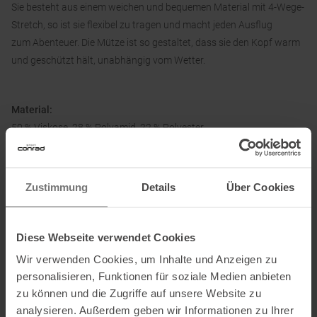
Sie besteht aus einem weichen und bequemen Material mit 4-Wege-
Stretch, so ist sie flexibel zu tragen und macht jeden Ausflug
zum Abenteuer. Die Mütze ist so gestaltet, dass sie den Kopf warm
und geschützt hält, unabhängig vom Wetter.
Material:
50 % Viskose, 28 % Polyamid, 22 % Polyester
Zustimmung
Details
Über Cookies
Informationen zu EU Verordnung GPSR
Diese Webseite verwendet Cookies
Name des Herstellers:
Didriksons Regnkläder AB
Postanschrift des Herstellers:
Prognosgatan 8, SE-504 64 Boras,
Wir verwenden Cookies, um Inhalte und Anzeigen zu
Sweden
personalisieren, Funktionen für soziale Medien anbieten
Elektronische Adresse des Herstellers:
support@didriksons.com
zu können und die Zugriffe auf unsere Website zu
analysieren. Außerdem geben wir Informationen zu Ihrer