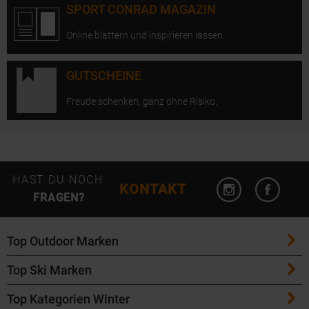
SPORT CONRAD MAGAZIN
Online blättern und inspirieren lassen.
GUTSCHEINE
Freude schenken, ganz ohne Risiko.
Instagram öffn
Facebo
HAST DU NOCH
KONTAKT
FRAGEN?
Top Outdoor Marken
Top Ski Marken
Patagonia
Top Kategorien Winter
ATK Bindungen
Maloja