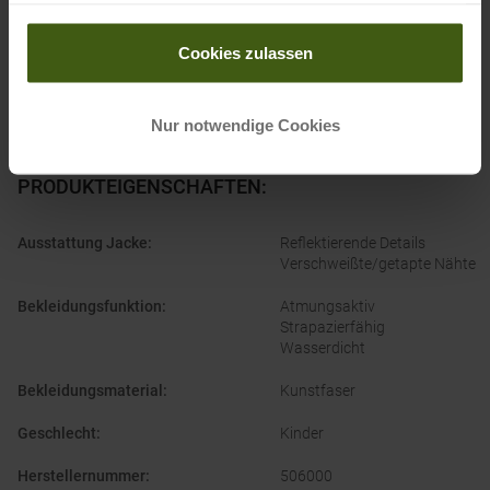
gesammelt haben.
Cookies zulassen
Nur notwendige Cookies
PRODUKTEIGENSCHAFTEN
:
Ausstattung Jacke
:
Reflektierende Details
Verschweißte/getapte Nähte
Bekleidungsfunktion
:
Atmungsaktiv
Strapazierfähig
Wasserdicht
Bekleidungsmaterial
:
Kunstfaser
Geschlecht
:
Kinder
Herstellernummer
:
506000