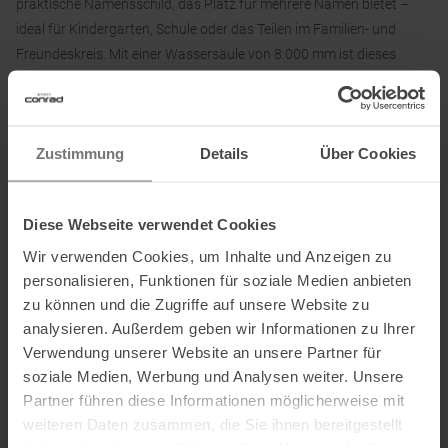
praktische Namensschild, das Platz für mehrere Namen bietet –
ideal für Kindergarten, Schule oder das Teilen im Familien- und
Freundeskreis. Mit einer Wassersäule von 8.000 mm ist dieses
Regenset nicht nur wasserdicht, sondern auch robust und langlebig
– bei gleichzeitig skandinavisch schlichtem Design und
angenehmem Tragekomfort für Kinder.
Zustimmung
Details
Über Cookies
Material:
Diese Webseite verwendet Cookies
Außenmaterial & Futter: 100 % Polyester
Beschichtung: 100 % Polyurethan
Wir verwenden Cookies, um Inhalte und Anzeigen zu
personalisieren, Funktionen für soziale Medien anbieten
zu können und die Zugriffe auf unsere Website zu
analysieren. Außerdem geben wir Informationen zu Ihrer
Informationen zu EU Verordnung GPSR
Verwendung unserer Website an unsere Partner für
Name des Herstellers:
Didriksons Regnkläder AB
soziale Medien, Werbung und Analysen weiter. Unsere
Postanschrift des Herstellers:
Prognosgatan 8, SE-504 64 Boras,
Partner führen diese Informationen möglicherweise mit
Sweden
weiteren Daten zusammen, die Sie ihnen bereitgestellt
Elektronische Adresse des Herstellers:
support@didriksons.com
haben oder die sie im Rahmen Ihrer Nutzung der Dienste