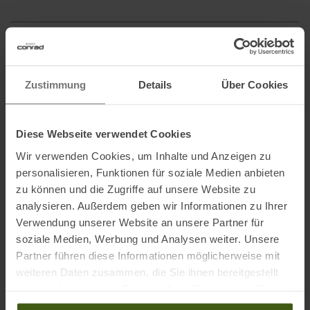
Ausgezeichnet mit
:
Zustimmung
Details
Über Cookies
Diese Webseite verwendet Cookies
Wir verwenden Cookies, um Inhalte und Anzeigen zu
personalisieren, Funktionen für soziale Medien anbieten
PRODUKTEIGENSCHAFTEN
:
zu können und die Zugriffe auf unsere Website zu
analysieren. Außerdem geben wir Informationen zu Ihrer
Verwendung unserer Website an unsere Partner für
Bekleidungsfunktion
:
Atmungsaktiv
Feuchtigkeitsregulierend
soziale Medien, Werbung und Analysen weiter. Unsere
Geruchsneutral
Partner führen diese Informationen möglicherweise mit
Schnelltrocknend
weiteren Daten zusammen, die Sie ihnen bereitgestellt
Temperaturregulierend
haben oder die sie im Rahmen Ihrer Nutzung der Dienste
Bekleidungsmaterial
:
Merino
gesammelt haben.