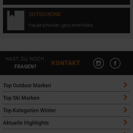
GUTSCHEINE
Freude schenken, ganz ohne Risiko.
Instagram öffn
Facebo
HAST DU NOCH
KONTAKT
FRAGEN?
Top Outdoor Marken
Top Ski Marken
Patagonia
Top Kategorien Winter
ATK Bindungen
Maloja
Aktuelle Highlights
Ski
K2 Ski
Salomon