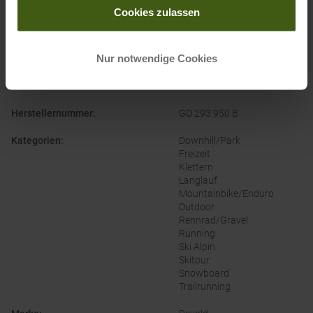
Naturfaser
Cookies zulassen
Wolle
Geschlecht
:
Damen
Nur notwendige Cookies
Herren
Gewicht
:
14 Gramm/Stk.
Herstellernummer
:
GO 293 950 B
Kategorien
:
Downhill/Park
Freizeit
Klettern
Langlauf
Mountainbike/Enduro
Outdoor
Rennrad/Gravel
Running
Ski Alpin
Skitour
Snowboard
Trailrunning