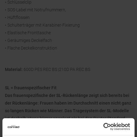
• Schlüsselclip
• SOS-Label mit Notrufnummern,
• Hüftflossen
• Schulterträger mit Karabiner-Fixierung
• Elastische Fronttasche
• Geräumiges Deckelfach
• Flache Deckelkonstruktion
Material:
600D PES REC BS |210D PA REC BS
SL = frauenspezifischer Fit
Das frauenspezifische der SL-Rückenlänge zeigt sich bereits bei
der Rückenlänge: Frauen haben im Durchschnitt einen nicht ganz
so langen Rücken wie Männer. Das Tragesystem der SL-Modelle
ist deshalb etwas kürzer angelegt als bei den Deuter Standard-
Rucksäcken. Zudem ist das Tragesystem speziell an die
weibliche Anatomie angepasst.