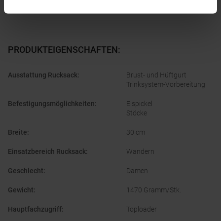
PRODUKTEIGENSCHAFTEN
:
Ausstattung Rucksack
:
Brust- und Hüftgurt
Trinksystem-Vorbereitung
Befestigungsmöglichkeiten
:
Eispickel
Stöcke
Breite
:
30 cm
Einsatzbereich Rucksack
:
Wandern
Geschlecht
:
Damen
Gewicht
:
1470 Gramm/Stk.
Hauptfachzugriff
:
Toploader