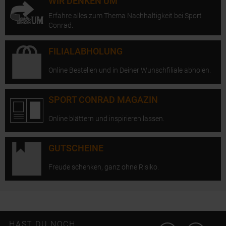
WIR DENKEN UM
Erfahre alles zum Thema Nachhaltigkeit bei Sport
Conrad.
FILIALABHOLUNG
Online Bestellen und in Deiner Wunschfiliale abholen.
SPORT CONRAD MAGAZIN
Online blättern und inspirieren lassen.
GUTSCHEINE
Freude schenken, ganz ohne Risiko.
Instagram öffn
Facebo
HAST DU NOCH