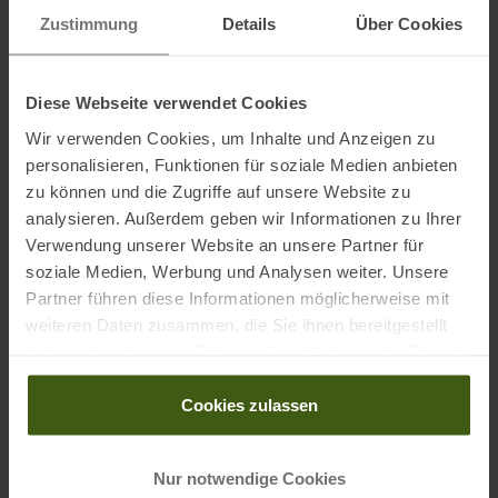
Zustimmung
Details
Über Cookies
Informationen zu EU Verordnung GPSR
Name des Herstellers:
deuter Sport GmbH
Diese Webseite verwendet Cookies
Postanschrift des Herstellers:
Daimlerstraße 23, 86368
Wir verwenden Cookies, um Inhalte und Anzeigen zu
Gersthofen
personalisieren, Funktionen für soziale Medien anbieten
Elektronische Adresse des Herstellers:
info@deuter.com
zu können und die Zugriffe auf unsere Website zu
analysieren. Außerdem geben wir Informationen zu Ihrer
Verwendung unserer Website an unsere Partner für
Ausgezeichnet mit
:
soziale Medien, Werbung und Analysen weiter. Unsere
Partner führen diese Informationen möglicherweise mit
weiteren Daten zusammen, die Sie ihnen bereitgestellt
haben oder die sie im Rahmen Ihrer Nutzung der Dienste
gesammelt haben.
Partner von
:
Cookies zulassen
Nur notwendige Cookies