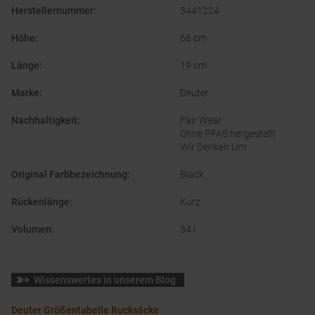
Herstellernummer
:
3441224
Höhe
:
66 cm
Länge
:
19 cm
Marke
:
Deuter
Nachhaltigkeit
:
Fair Wear
Ohne PFAS hergestellt
Wir Denken Um
Original Farbbezeichnung
:
Black
Rückenlänge
:
Kurz
Volumen
:
34 l
Wissenswertes in unserem Blog
Deuter Größentabelle Rucksäcke