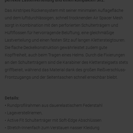
perfekte Lastenverteilung und einen kompakten Sitz.
Das Airstripes Rückensystem mit seiner minimalen Auflagefläche
und dem luftdurchlässigen, schnell trocknenden Air Spacer Mesh
sorgt in Kombination mit den perforierten Schulterträgern und
Hüftflossen für hervorragende Belüftung, eine gleichmäßige
Lastverteilung und einen festen Sitz auf langen Klettersteigtouren.
Die flache Deckelkonstruktion gewährleistet zudem gute
Kopffreiheit, auch beim Tragen eines Helms. Durch die Fixierungen
an den Schulterträgern sind die Karabiner des Klettersteigsets stets
griffbereit, während das Material dank des großen Reißverschluss-
Frontzugangs und der Seitentaschen schnell erreichbar bleibt.
Details:
•
Rundprofilrahmen aus dauerelastischem Federstahl
• Lageverstellriemen,
• Active Fit Schulterträger mit Soft-Edge Abschlüssen
• Stretch-Innenfach zum Verstauen nasser Kleidung