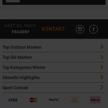
Instagram öffn
Facebo
HAST DU NOCH
KONTAKT
FRAGEN?
Top Outdoor Marken
Top Ski Marken
Patagonia
Top Kategorien Winter
ATK Bindungen
Maloja
Aktuelle Highlights
Ski
K2 Ski
Salomon
Sport Conrad
Maloja Fahrradbekleidung
Skitouren Ski
Völkl Ski
Icebreaker
Kontakt
Bike Helme von POC
Langlaufski
Fischer Ski
Garmin