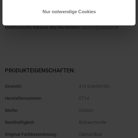
Informationen zu EU Verordnung GPSR
Nur notwendige Cookies
Name des Herstellers:
Design Salt Outdoor GmbH
Postanschrift des Herstellers:
Gewerbepark 8, 8510 Stainz, AT
Elektronische Adresse des Herstellers:
cocoon@cocoon.at
PRODUKTEIGENSCHAFTEN
:
Gewicht
:
410 Gramm/Stk.
Herstellernummer
:
CT14
Marke
:
Cocoon
Nachhaltigkeit
:
Biobaumwolle
Original Farbbezeichnung
:
Cactus Blue