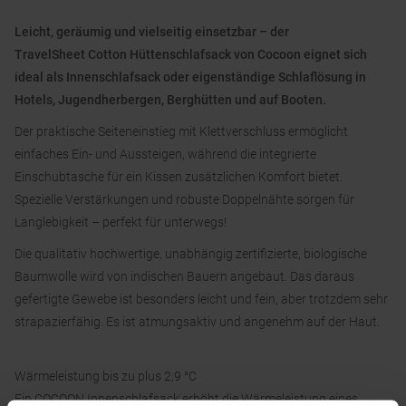
Leicht, geräumig und vielseitig einsetzbar – der
TravelSheet Cotton Hüttenschlafsack von Cocoon eignet sich
ideal als Innenschlafsack oder eigenständige Schlaflösung in
Hotels, Jugendherbergen, Berghütten und auf Booten.
Der praktische Seiteneinstieg mit Klettverschluss ermöglicht
einfaches Ein- und Aussteigen, während die integrierte
Einschubtasche für ein Kissen zusätzlichen Komfort bietet.
Spezielle Verstärkungen und robuste Doppelnähte sorgen für
Langlebigkeit – perfekt für unterwegs!
Die qualitativ hochwertige, unabhängig zertifizierte, biologische
Baumwolle wird von indischen Bauern angebaut. Das daraus
gefertigte Gewebe ist besonders leicht und fein, aber trotzdem sehr
strapazierfähig. Es ist atmungsaktiv und angenehm auf der Haut.
Wärmeleistung bis zu plus 2,9 °C
Ein COCOON Innenschlafsack erhöht die Wärmeleistung eines