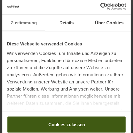
Schlafsacks um die angegebenen Grad Celsius. Abweichungen von
+/- 1 Grad Celsius sind möglich.
Zustimmung
Details
Über Cookies
Details:
• Seiteneinstieg mit Klettverschluss
Diese Webseite verwendet Cookies
• Einschubtasche für Kissen
Wir verwenden Cookies, um Inhalte und Anzeigen zu
• Spezielle Verstärkungen und Doppelnähte
personalisieren, Funktionen für soziale Medien anbieten
zu können und die Zugriffe auf unsere Website zu
Maße:
analysieren. Außerdem geben wir Informationen zu Ihrer
220 x 90 cm
Verwendung unserer Website an unsere Partner für
soziale Medien, Werbung und Analysen weiter. Unsere
Partner führen diese Informationen möglicherweise mit
Material:
weiteren Daten zusammen, die Sie ihnen bereitgestellt
100 % Baumwolle
haben oder die sie im Rahmen Ihrer Nutzung der Dienste
gesammelt haben.
Cookies zulassen