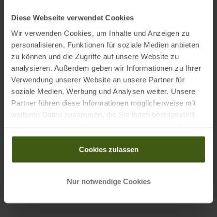
Größen/ Kopfumfang:
Diese Webseite verwendet Cookies
S = 51 - 55 cm
Wir verwenden Cookies, um Inhalte und Anzeigen zu
M = 55 - 59 cm
personalisieren, Funktionen für soziale Medien anbieten
L = 59 - 61 cm
zu können und die Zugriffe auf unsere Website zu
analysieren. Außerdem geben wir Informationen zu Ihrer
Verwendung unserer Website an unsere Partner für
Informationen zu EU Verordnung GPSR
soziale Medien, Werbung und Analysen weiter. Unsere
Partner führen diese Informationen möglicherweise mit
Name des Herstellers:
Luxottica Germany GmbH
weiteren Daten zusammen, die Sie ihnen bereitgestellt
Postanschrift des Herstellers:
Werner-von-Siemens-Ring 14,
haben oder die sie im Rahmen Ihrer Nutzung der Dienste
85630 Grasbrunn, DE
gesammelt haben.
Elektronische Adresse des
Cookies zulassen
Herstellers:
supportgermany@oakley.com
Nur notwendige Cookies