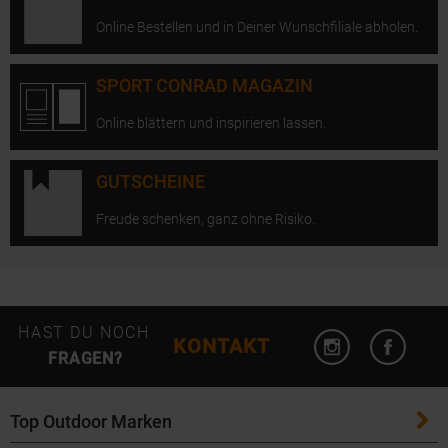
Online Bestellen und in Deiner Wunschfiliale abholen.
SPORT CONRAD MAGAZIN
Online blättern und inspirieren lassen.
GUTSCHEINE
Freude schenken, ganz ohne Risiko.
Instagram öffn
Facebo
HAST DU NOCH
KONTAKT
FRAGEN?
Top Outdoor Marken