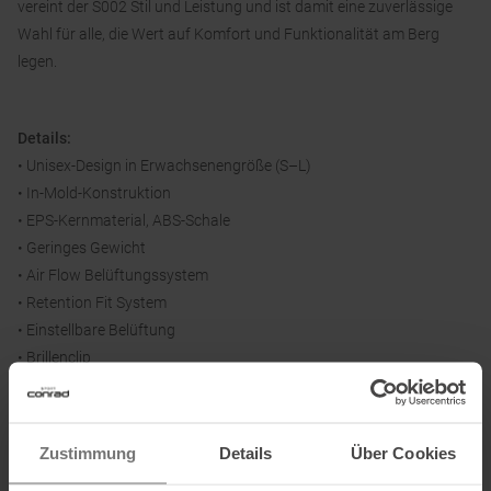
vereint der S002 Stil und Leistung und ist damit eine zuverlässige
Wahl für alle, die Wert auf Komfort und Funktionalität am Berg
legen.
Details:
• Unisex-Design in Erwachsenengröße (S–L)
• In-Mold-Konstruktion
• EPS-Kernmaterial, ABS-Schale
• Geringes Gewicht
• Air Flow Belüftungssystem
• Retention Fit System
• Einstellbare Belüftung
• Brillenclip
• CPS – Komfort-Polstersystem
• Verstellbarer Kinnriemen
• Schützende Mikrofasertasche
Zustimmung
Details
Über Cookies