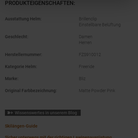
PRODUKTEIGENSCHAFTEN
:
Ausstattung Helm
:
Brillenclip
Einstellbare Belüftung
Geschlecht
:
Damen
Herren
Herstellernummer
:
FZS910012
Kategorie Helm
:
Freeride
Marke
:
Bliz
Original Farbbezeichnung
:
Matte Powder Pink
Wissenswertes in unserem Blog
Skilängen-Guide
Sicher unterwegs mit der richtigen Lawinenausrüstung