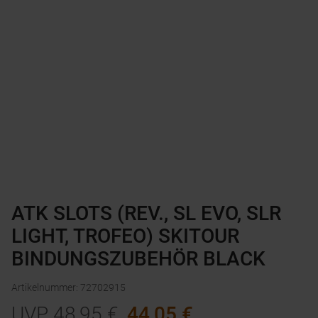
ATK SLOTS (REV., SL EVO, SLR
LIGHT, TROFEO) SKITOUR
BINDUNGSZUBEHÖR BLACK
Artikelnummer
:
72702915
UVP
48,95
€
44,05
€