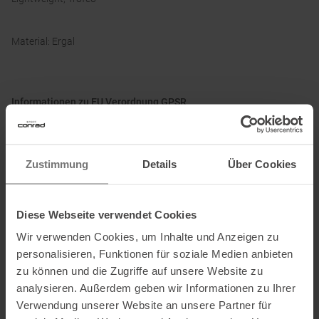
Material: Ergal
Informationen zu EU Verordnung GPSR
Name des Herstellers:
ATK SPORTS S.R.L.
Postanschrift des Herstellers:
Via della Fisica, 36/38/40, 41042
Fiorano Modenese, Modena, IT
Zustimmung
Details
Über Cookies
Elektronische Adresse des Herstellers:
info@atkbindings.com
Diese Webseite verwendet Cookies
Ausgezeichnet mit
:
Wir verwenden Cookies, um Inhalte und Anzeigen zu
personalisieren, Funktionen für soziale Medien anbieten
zu können und die Zugriffe auf unsere Website zu
analysieren. Außerdem geben wir Informationen zu Ihrer
Verwendung unserer Website an unsere Partner für