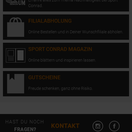
Erfahre alles zum Thema Nachhaltigkeit bei Sport
Conrad.
FILIALABHOLUNG
Online Bestellen und in Deiner Wunschfiliale abholen.
SPORT CONRAD MAGAZIN
Online blättern und inspirieren lassen.
GUTSCHEINE
Freude schenken, ganz ohne Risiko.
Instagram öffn
Facebo
HAST DU NOCH
KONTAKT
FRAGEN?