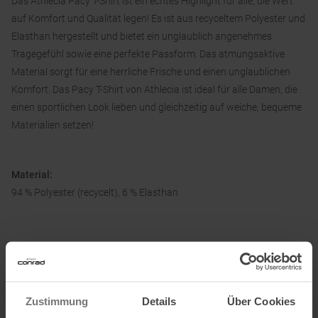
Das Athlecia Pacy T-Shirt ist ein echtes Highlight für alle, die Wert
auf Komfort und Qualität legen! Es ist aus recyceltem Polyester und
Elasthan hergestellt und bietet ein unglaublich angenehmes
Tragegefühl sowie eine perfekte Passform. Das atmungsaktive
Material sorgt für eine herrliche Frische und einen unglaublichen
Komfort. Das Pacy T-Shirt von Athlecia ist ideal für alle Damen, die
einen sportlichen Look lieben und gleichzeitig auf weiche, bequeme
Materialien setzen!
Material:
94 % Polyester (recycelt), 6 % Elasthan
Informationen zu EU Verordnung GPSR
Name des Herstellers:
Sports Group Denmark A/S
Postanschrift des Herstellers:
Skærskovgårdsvej 5, 8600
Zustimmung
Details
Über Cookies
Silkeborg, Denmark