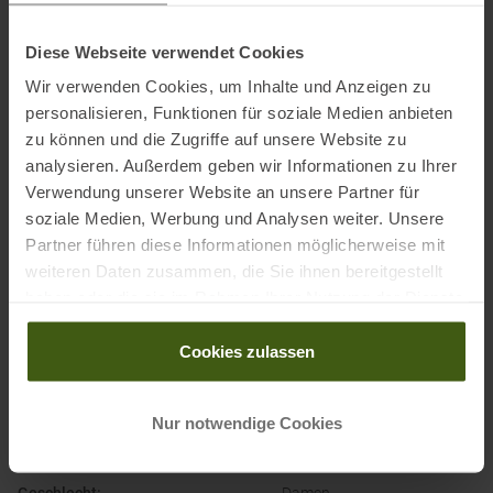
Elektronische Adresse des Herstellers:
info@sports-group.dk
Diese Webseite verwendet Cookies
Ausgezeichnet mit
:
Wir verwenden Cookies, um Inhalte und Anzeigen zu
personalisieren, Funktionen für soziale Medien anbieten
zu können und die Zugriffe auf unsere Website zu
analysieren. Außerdem geben wir Informationen zu Ihrer
Verwendung unserer Website an unsere Partner für
soziale Medien, Werbung und Analysen weiter. Unsere
Partner führen diese Informationen möglicherweise mit
weiteren Daten zusammen, die Sie ihnen bereitgestellt
haben oder die sie im Rahmen Ihrer Nutzung der Dienste
PRODUKTEIGENSCHAFTEN
:
gesammelt haben.
Cookies zulassen
Ausschnitt
:
Rundhals
Bekleidungsfunktion
:
Schnelltrocknend
Nur notwendige Cookies
Bekleidungsmaterial
:
Kunstfaser