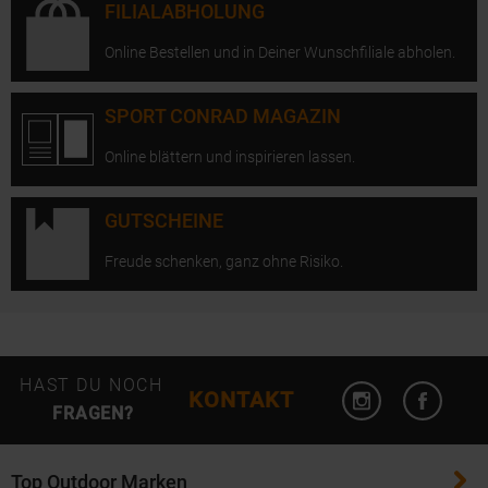
FILIALABHOLUNG
Online Bestellen und in Deiner Wunschfiliale abholen.
SPORT CONRAD MAGAZIN
Online blättern und inspirieren lassen.
GUTSCHEINE
Freude schenken, ganz ohne Risiko.
Instagram öffn
Facebo
HAST DU NOCH
KONTAKT
FRAGEN?
Top Outdoor Marken