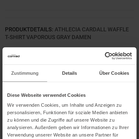
PRODUKTDETAILS
:
ATHLECIA CARDALL WAFFLE
T-SHIRT VAPOROUS GRAY DAMEN
Das Athlecia Cardall Waffle T-Shirt ist ein echtes Wohlfühlteil für
entspannte Stunden und moderne Cozy-Looks. Die superweiche
Waffle-Textur verleiht dem Shirt nicht nur eine stylische Struktur,
Zustimmung
Details
Über Cookies
sondern sorgt zusammen mit der kuschligen Terry-Innenseite für
ein besonders angenehmes Tragegefühl. Der hochwertige
Materialmix schmiegt sich weich an die Haut an und bietet genau
Diese Webseite verwendet Cookies
den Komfort, den du dir in deiner Freizeit und bei deinen
Wir verwenden Cookies, um Inhalte und Anzeigen zu
Relaxmomenten wünschst.
personalisieren, Funktionen für soziale Medien anbieten
Mit seinem lässigen Drop-Shoulder-Design und dem gemütlichen
zu können und die Zugriffe auf unsere Website zu
Comfy-Fit unterstreicht das Cardall seine entspannte Ausstrahlung
analysieren. Außerdem geben wir Informationen zu Ihrer
und lässt sich vielseitig kombinieren – ob als Oversize-
Verwendung unserer Website an unsere Partner für