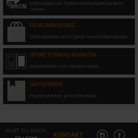
Erfahre alles zum Thema Nachhaltigkeit bei Sport
Conrad.
FILIALABHOLUNG
Online Bestellen und in Deiner Wunschfiliale abholen.
SPORT CONRAD MAGAZIN
Online blättern und inspirieren lassen.
GUTSCHEINE
Freude schenken, ganz ohne Risiko.
Instagram öffn
Facebo
HAST DU NOCH
KONTAKT