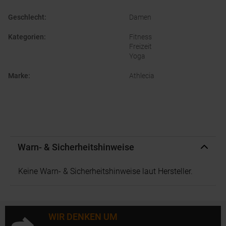
Geschlecht
:
Damen
Kategorien
:
Fitness
Freizeit
Yoga
Marke
:
Athlecia
Warn- & Sicherheitshinweise
Keine Warn- & Sicherheitshinweise laut Hersteller.
WIR DENKEN UM