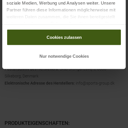
Statementpiece oder als dezentes Basic in deinen Alltagslooks.
soziale Medien, Werbung und Analysen weiter. Unsere
Partner führen diese Informationen möglicherweise mit
weiteren Daten zusammen, die Sie ihnen bereitgestellt
Material:
haben oder die sie im Rahmen Ihrer Nutzung der Dienste
66 % Polyester, 28 % Viskose, 6 % Elasthan
gesammelt haben.
Cookies zulassen
Informationen zu EU Verordnung GPSR
Nur notwendige Cookies
Name des Herstellers:
Sports Group Denmark A/S
Postanschrift des Herstellers:
Skærskovgårdsvej 5, 8600
Silkeborg, Denmark
Elektronische Adresse des Herstellers:
info@sports-group.dk
PRODUKTEIGENSCHAFTEN
: