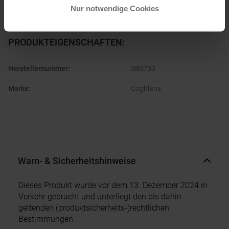
Nur notwendige Cookies
PRODUKTEIGENSCHAFTEN
:
Herstellernummer
:
380703
Marke
:
Coghlans
Warn- & Sicherheitshinweise
Dieses Produkt wurde vor dem 13. Dezember 2024 in
Verkehr gebracht und unterliegt den bis dahin
geltenden (produktsicherheits-)rechtlichen
Bestimmungen.