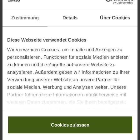
Zustimmung
Details
Über Cookies
Maße:
10 x 10 x 1 cm
Diese Webseite verwendet Cookies
Wir verwenden Cookies, um Inhalte und Anzeigen zu
Informationen zu EU Verordnung GPSR
personalisieren, Funktionen für soziale Medien anbieten
zu können und die Zugriffe auf unsere Website zu
Name des Herstellers:
Coghlans Ltd.
analysieren. Außerdem geben wir Informationen zu Ihrer
Postanschrift des Herstellers:
Irene St. 121 R3T4C7 Winnipeg
Verwendung unserer Website an unsere Partner für
Manitoba Kanada
soziale Medien, Werbung und Analysen weiter. Unsere
Elektronische Adresse des Herstellers:
coghlans@coghlans.com
Partner führen diese Informationen möglicherweise mit
Name des Einführers:
Relags GmbH
weiteren Daten zusammen, die Sie ihnen bereitgestellt
Postanschrift des Einführers:
Relags GmbH Im Grund 6-10 83104
haben oder die sie im Rahmen Ihrer Nutzung der Dienste
Tuntenhausen/Hht. Deutschland
gesammelt haben.
Elektronische Adresse des Einführers:
relags@relags.de
Cookies zulassen