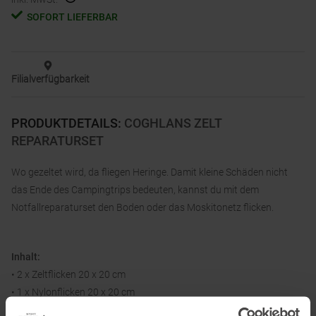
SOFORT LIEFERBAR
Filialverfügbarkeit
PRODUKTDETAILS
:
COGHLANS ZELT
REPARATURSET
Wo gezeltet wird, da fliegen Heringe. Damit kleine Schäden nicht
das Ende des Campingtrips bedeuten, kannst du mit dem
Notfallreparaturset den Boden oder das Moskitonetz flicken.
Inhalt:
• 2 x Zeltflicken 20 x 20 cm
• 1 x Nylonflicken 20 x 20 cm
• 1 Nadel, 1 Spule mit Faden, 1 Tube Klebstoff