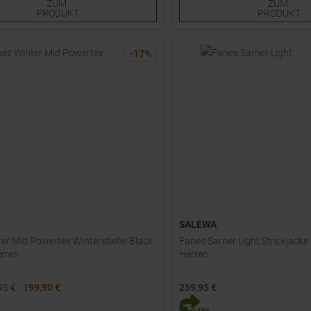
ZUM
ZUM
PRODUKT
PRODUKT
-
17
%
SALEWA
er Mid Powertex Winterstiefel Black
Fanes Sarner Light Strickjack
erren
Herren
95
€
199,90 €
259,95 €
e Größen:
Verfügbare Größen: