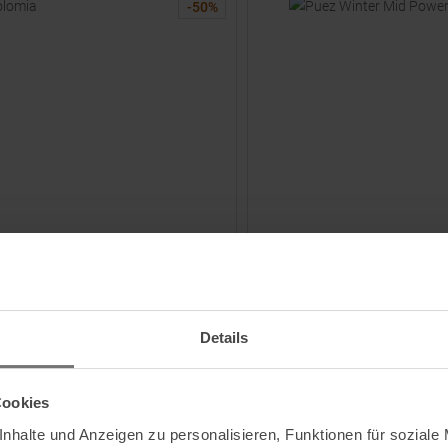
-
50
%
SALEWA
ose Pond Blue Kinder
Puez Winter Mid Powertex Wint
/ Black Damen
Details
5
€
34,95 €
UVP
239,95
€
203,95 €
e Größen:
Verfügbare Größen:
|
|
|
EU
UK
US
CM
Cookies
37
38
38,5
39
40
ZUM
ZUM
PRODUKT
PRODUKT
nhalte und Anzeigen zu personalisieren, Funktionen für soziale