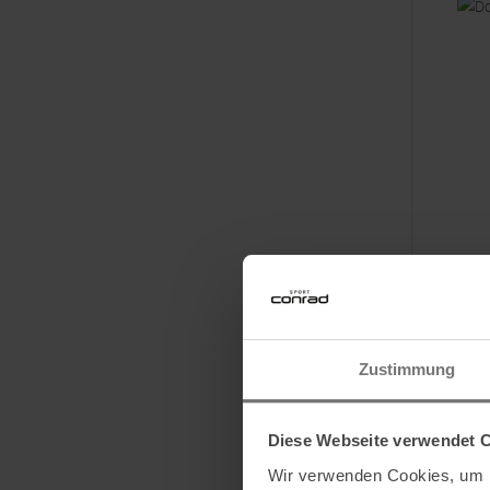
SALEWA
Dolomia H
Zustimmung
UVP
69,9
Verfügbar
116
Diese Webseite verwendet 
Wir verwenden Cookies, um I