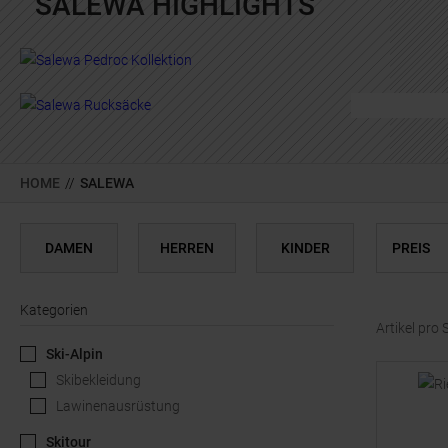
SALEWA HIGHLIGHTS
perfekte 
JE
HOME
//
SALEWA
DAMEN
HERREN
KINDER
PREIS
Kategorien
Artikel pro 
Ski-Alpin
Skibekleidung
Lawinenausrüstung
Skitour