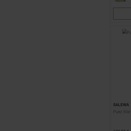
|
|
EU
UK
U
42
43
SALEWA
Puez War