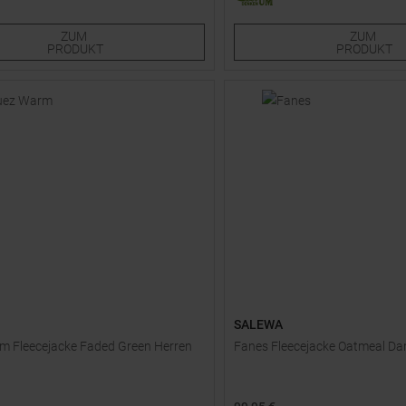
|
S
CM
48
50
52
54
44
46,5
47
ZUM
ZUM
PRODUKT
PRODUKT
SALEWA
m Fleecejacke Faded Green Herren
Fanes Fleecejacke Oatmeal D