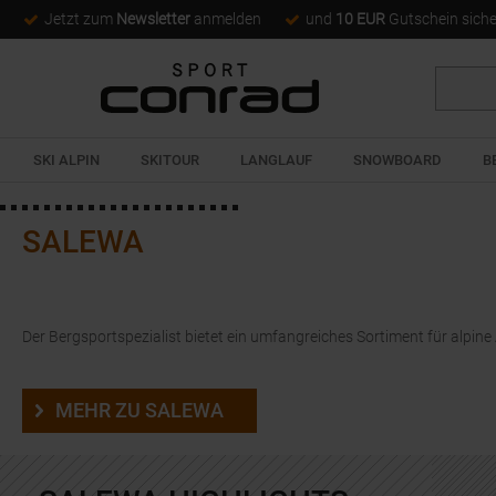
Jetzt zum
Newsletter
anmelden
und
10 EUR
Gutschein sich
Suche
SKI ALPIN
SKITOUR
LANGLAUF
SNOWBOARD
B
SALEWA
Der Bergsportspezialist bietet ein umfangreiches Sortiment für alpine
RU
MEHR ZU SALEWA
Du bist a
brauchst
Dann ist 