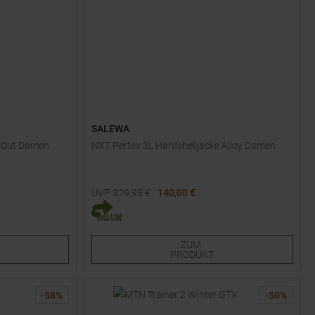
SALEWA
k Out Damen
NXT Pertex 3L Hardshelljacke Alloy Damen
UVP
319,95
€
140,00 €
Verfügbare Größen:
36
ZUM
PRODUKT
-
58
%
-
50
%