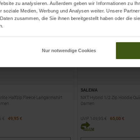
Website zu analysieren. Außerdem geben wir Informationen zu I
r soziale Medien, Werbung und Analysen weiter. Unsere Partner
-
50
%
 Daten zusammen, die Sie ihnen bereitgestellt haben oder die s
n.
Nur notwendige Cookies
SALEWA
rlite Halfzip Fleece Langarmshirt
NXT Hybrid 1/2 Zip Hoodie Qu
amen
Damen
5
€
49,95 €
UVP
149,95
€
65,00 €
e Größen:
Verfügbare Größen:
36
38
40