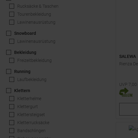
Rucksäcke & Taschen
Tourenbekleidung
Lawinenausrüstung
Snowboard
Lawinenausrüstung
Bekleidung
SALEWA
Freizeitbekleidung
Rienza De
Running
Laufbekleidung
UVP
7,00
Verfügbar
Klettern
Kletterhelme
,5
1,
Klettergurt
Klettersteigset
Kletterrucksäcke
Bandschlingen