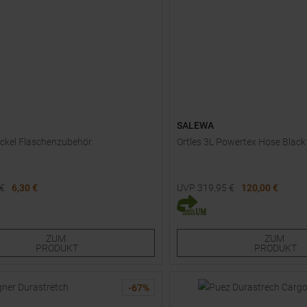
SALEWA
ckel Flaschenzubehör
Ortles 3L Powertex Hose Blac
€
6,30 €
UVP
319,95
€
120,00 €
e Größen:
Verfügbare Größen:
0
75
42
ZUM
ZUM
PRODUKT
PRODUKT
-
67
%