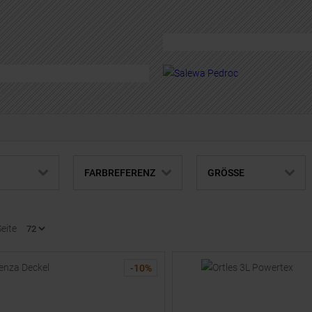
Rucksack für dich.
JETZT ENTDECK
TZT SHOPPEN
FARBREFERENZ
GRÖSSE
Seite
-
10
%