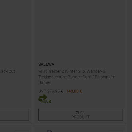
SALEWA
lack Out
MTN Trainer 2 Winter GTX Wander- &
Trekkingschuhe Bungee Cord / Delphinium
Damen
UVP
279,95
€
140,00 €
Verfügbare Größen:
|
|
|
EU
UK
US
CM
38
38,5
39
40
40,5
ZUM
PRODUKT