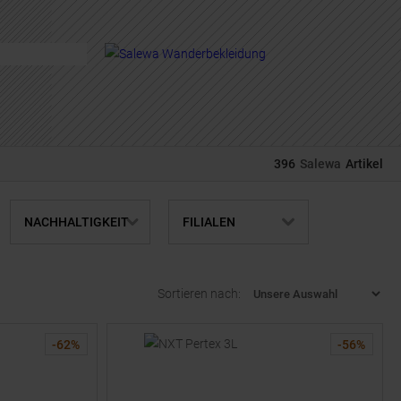
EN
396
Salewa
Artikel
NACHHALTIGKEIT
FILIALEN
Sortieren nach:
-
62
%
-
56
%