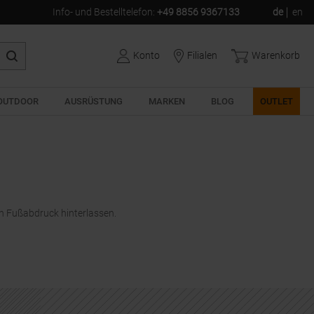
Info- und Bestelltelefon
:
+49 8856 9367133
de
en
Konto
Filialen
Warenkorb
OUTDOOR
AUSRÜSTUNG
MARKEN
BLOG
OUTLET
en Fußabdruck hinterlassen.
G
uf den Bergen
Kollektion von
dacht,