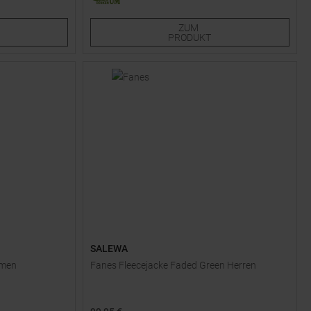
34
36
38
40
42
ZUM
PRODUKT
SALEWA
amen
Fanes Fleecejacke Faded Green Herren