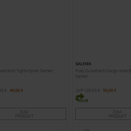
SALEWA
astretch Tights Syrah Damen
Puez Durastrech Cargo Hose B
Damen
95
€
40,00 €
UVP
129,95
€
55,00 €
e Größen:
Verfügbare Größen:
36
ZUM
ZUM
PRODUKT
PRODUKT