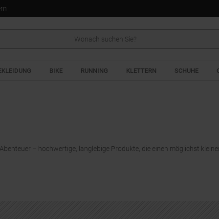
ern
EKLEIDUNG
BIKE
RUNNING
KLETTERN
SCHUHE
OUTDOOR
 Abenteuer – hochwertige, langlebige Produkte, die einen möglichst klein
BEKLEIDUN
CKSÄCKE
Wenn du deine Abenteuer a
suchst, dann ist die Pedroc 
Salewa DER Begleiter. Durch
bseits der Pisten unterwegs und
verlässlich und stylisch!
 absolute Bewegungsfreiheit?
der Salewa Sella Free 22 der