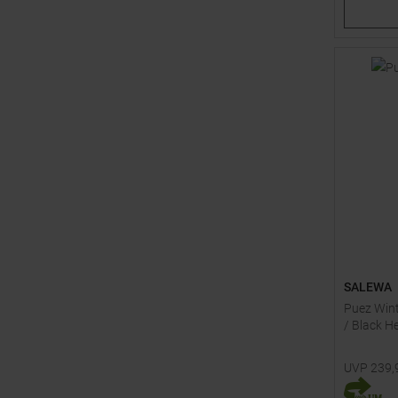
SALEWA
Puez Wint
/ Black H
UVP
239,
Verfügbar