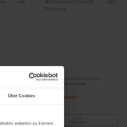
-
15
%
-
50
%
SALEWA
erstiefel Black
Ortles Hybrid Tirolwool® Responsive
Isolationsjacke Syrah Kinder
Über Cookies
UVP
129,95
€
64,95 €
Verfügbare Größen:
104
ZUM
PRODUKT
 Medien anbieten zu können