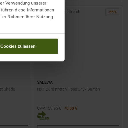
hrer Verwendung unserer
 führen diese Informationen
-
57
%
-
56
%
ie im Rahmen Ihrer Nutzung
Cookies zulassen
SALEWA
iet Shade
NXT Durastretch Hose Onyx Damen
UVP
159,95
€
70,00 €
Verfügbare Größen:
36
38