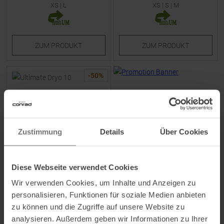
XS
|
L
XS
|
S
|
M
ZUM
PRODUKT
ZUM
PRODUKT
-
50
%
Zustimmung
Details
Über Cookies
Diese Webseite verwendet Cookies
SCOTT
Ultimate Dryo 10 Skijacke
Wir verwenden Cookies, um Inhalte und Anzeigen zu
Bliss Pink / Paradise Pink
personalisieren, Funktionen für soziale Medien anbieten
Damen
zu können und die Zugriffe auf unsere Website zu
UVP
279,95
€
analysieren. Außerdem geben wir Informationen zu Ihrer
139,95 €