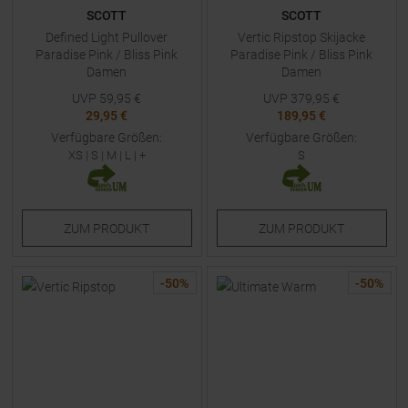
SCOTT
SCOTT
Defined Light Pullover
Vertic Ripstop Skijacke
Paradise Pink / Bliss Pink
Paradise Pink / Bliss Pink
Damen
Damen
UVP
59,95
€
UVP
379,95
€
29,95 €
189,95 €
Verfügbare Größen:
Verfügbare Größen:
XS
|
S
|
M
|
L
| +
S
ZUM
PRODUKT
ZUM
PRODUKT
-
50
%
-
50
%