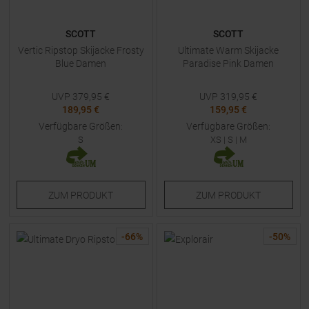
SCOTT
SCOTT
Vertic Ripstop Skijacke Frosty
Ultimate Warm Skijacke
Blue Damen
Paradise Pink Damen
UVP
379,95
€
UVP
319,95
€
189,95 €
159,95 €
Verfügbare Größen:
Verfügbare Größen:
S
XS
|
S
|
M
ZUM
PRODUKT
ZUM
PRODUKT
-
66
%
-
50
%