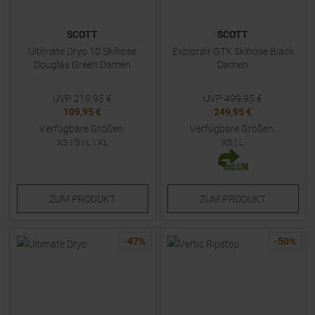
SCOTT
SCOTT
Ultimate Dryo 10 Skihose
Explorair GTX Skihose Black
Douglas Green Damen
Damen
UVP
219,95
€
UVP
499,95
€
109,95 €
249,95 €
Verfügbare Größen:
Verfügbare Größen:
XS
|
S
|
L
|
XL
XS
|
L
ZUM
PRODUKT
ZUM
PRODUKT
-
47
%
-
50
%