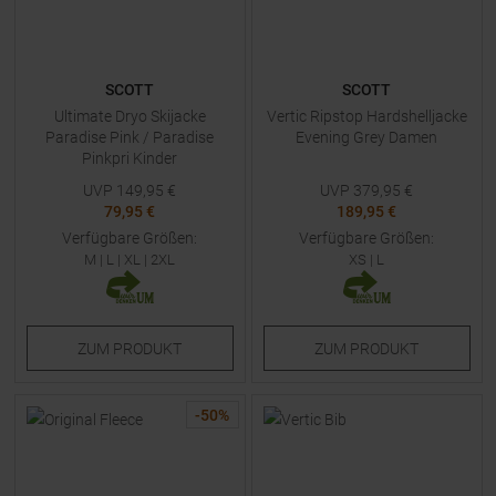
SCOTT
SCOTT
Ultimate Dryo Skijacke
Vertic Ripstop Hardshelljacke
Paradise Pink / Paradise
Evening Grey Damen
Pinkpri Kinder
UVP
149,95
€
UVP
379,95
€
79,95 €
189,95 €
Verfügbare Größen:
Verfügbare Größen:
M
|
L
|
XL
|
2XL
XS
|
L
ZUM
PRODUKT
ZUM
PRODUKT
-
50
%