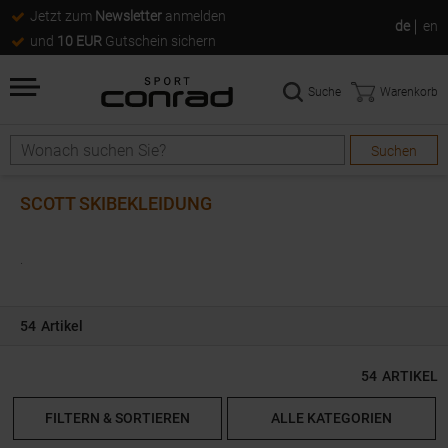
Jetzt zum
Newsletter
anmelden
de
en
und
10 EUR
Gutschein sichern
Suche
Warenkorb
Suchen
Suche
SCOTT SKIBEKLEIDUNG
.
54
Artikel
54
ARTIKEL
FILTERN & SORTIEREN
ALLE KATEGORIEN