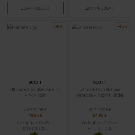
ZUM
PRODUKT
ZUM
PRODUKT
-
50
%
-
45
%
SCOTT
SCOTT
Ultimate Dryo Skihose Bliss
Ultimate Dryo Skihose
Pink Kinder
Paradise Pinkprint Kinder
UVP
99,95
€
UVP
99,95
€
49,95 €
54,95 €
Verfügbare Größen:
Verfügbare Größen:
M
|
L
|
XL
|
2XL
M
|
L
|
XL
|
2XL