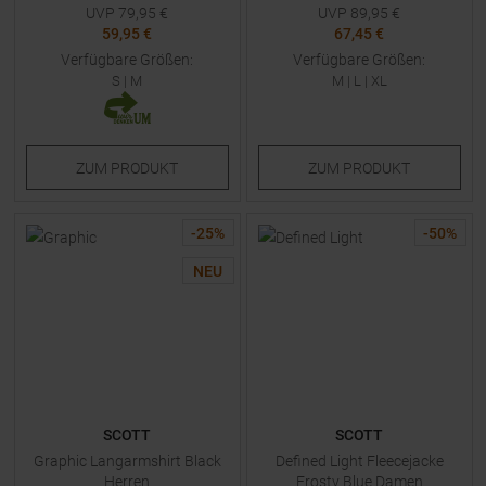
UVP
79,95
€
UVP
89,95
€
59,95 €
67,45 €
Verfügbare Größen:
Verfügbare Größen:
S
|
M
M
|
L
|
XL
ZUM
PRODUKT
ZUM
PRODUKT
-
25
%
-
50
%
NEU
SCOTT
SCOTT
Graphic Langarmshirt Black
Defined Light Fleecejacke
Herren
Frosty Blue Damen