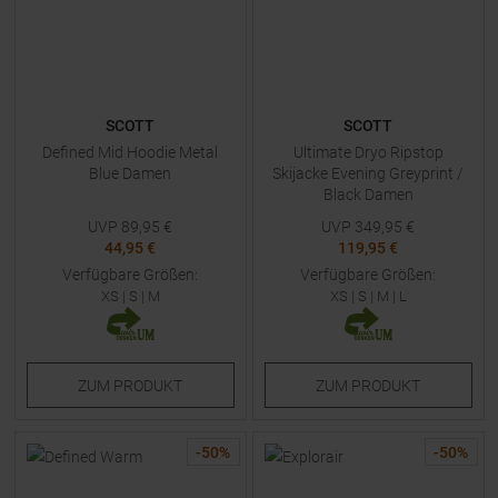
SCOTT
SCOTT
Defined Mid Hoodie Metal
Ultimate Dryo Ripstop
Blue Damen
Skijacke Evening Greyprint /
Black Damen
UVP
89,95
€
UVP
349,95
€
44,95 €
119,95 €
Verfügbare Größen:
Verfügbare Größen:
XS
|
S
|
M
XS
|
S
|
M
|
L
ZUM
PRODUKT
ZUM
PRODUKT
-
50
%
-
50
%