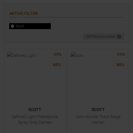
AKTIVE FILTER
:
Scott
Alle Filter zurücksetzen
-
25
%
-
25
%
NEU
NEU
SCOTT
SCOTT
Defined Light Fleecejacke
Icon Hoodie Toast Beige
Spray Grey Damen
Herren