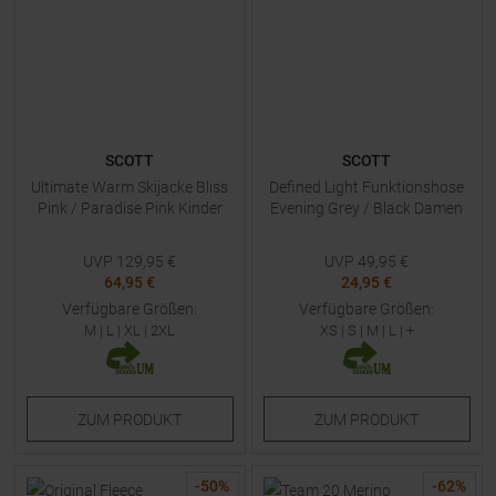
SCOTT
SCOTT
Ultimate Warm Skijacke Bliss
Defined Light Funktionshose
Pink / Paradise Pink Kinder
Evening Grey / Black Damen
UVP
129,95
€
UVP
49,95
€
64,95 €
24,95 €
Verfügbare Größen:
Verfügbare Größen:
M
|
L
|
XL
|
2XL
XS
|
S
|
M
|
L
| +
ZUM
PRODUKT
ZUM
PRODUKT
-
50
%
-
62
%