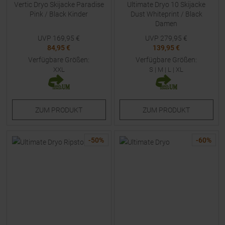
Vertic Dryo Skijacke Paradise
Ultimate Dryo 10 Skijacke
Pink / Black Kinder
Dust Whiteprint / Black
Damen
UVP
169,95
€
UVP
279,95
€
84,95 €
139,95 €
Verfügbare Größen:
Verfügbare Größen:
XXL
S
|
M
|
L
|
XL
ZUM
PRODUKT
ZUM
PRODUKT
-
50
%
-
60
%