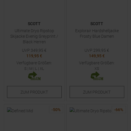
SCOTT
SCOTT
Ultimate Dryo Ripstop
Explorair Hardshelljacke
Skijacke Evenig Greyprint /
Frosty Blue Damen
Black Herren
UVP
349,95
€
UVP
299,95
€
119,95 €
149,95 €
Verfügbare Größen:
Verfügbare Größen:
S
|
M
|
L
|
XL
XS
ZUM
PRODUKT
ZUM
PRODUKT
-
50
%
-
66
%