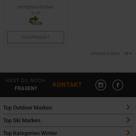
Verfügbare Größen:
S
|
M
ZUM
PRODUKT
Artikel pro Seite
Instagram öffn
Facebo
HAST DU NOCH
KONTAKT
FRAGEN?
Top Outdoor Marken
Top Ski Marken
Patagonia
Top Kategorien Winter
ATK Bindungen
Maloja