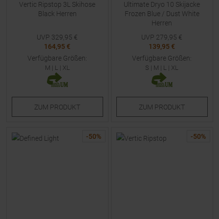
Vertic Ripstop 3L Skihose
Ultimate Dryo 10 Skijacke
Black Herren
Frozen Blue / Dust White
Herren
UVP
329,95
€
UVP
279,95
€
164,95 €
139,95 €
Verfügbare Größen:
Verfügbare Größen:
M
|
L
|
XL
S
|
M
|
L
|
XL
ZUM
PRODUKT
ZUM
PRODUKT
-
50
%
-
50
%