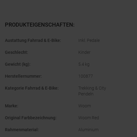
PRODUKTEIGENSCHAFTEN
:
Austattung Fahrrad & E-Bike
:
Inkl. Pedale
Geschlecht
:
Kinder
Gewicht (kg)
:
5.4 kg
Herstellernummer
:
100877
Kategorie Fahrrad & E-Bike
:
Trekking & City
Pendeln
Marke
:
Woom
Original Farbbezeichnung
:
Woom Red
Rahmenmaterial
:
Aluminium