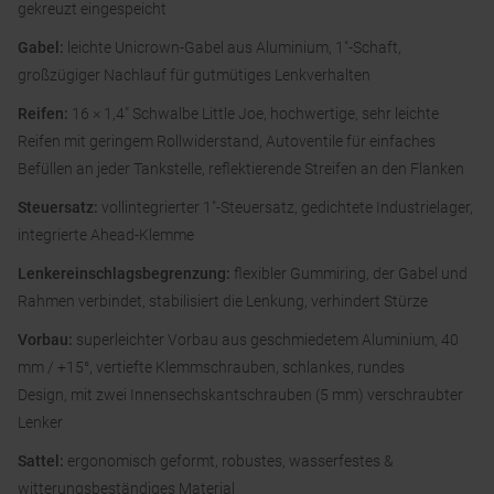
gekreuzt eingespeicht
Gabel:
leichte Unicrown-Gabel aus Aluminium, 1″-Schaft,
großzügiger Nachlauf für gutmütiges Lenkverhalten
Reifen:
16 × 1,4″ Schwalbe Little Joe, hochwertige, sehr leichte
Reifen mit geringem Rollwiderstand, Autoventile für einfaches
Befüllen an jeder Tankstelle, reflektierende Streifen an den Flanken
Steuersatz:
vollintegrierter 1″-Steuersatz, gedichtete Industrielager,
integrierte Ahead-Klemme
Lenkereinschlagsbegrenzung:
flexibler Gummiring, der Gabel und
Rahmen verbindet, stabilisiert die Lenkung, verhindert Stürze
Vorbau:
superleichter Vorbau aus geschmiedetem Aluminium, 40
mm / +15°, vertiefte Klemmschrauben, schlankes, rundes
Design, mit zwei Innensechskantschrauben (5 mm) verschraubter
Lenker
Sattel:
ergonomisch geformt, robustes, wasserfestes &
witterungsbeständiges Material