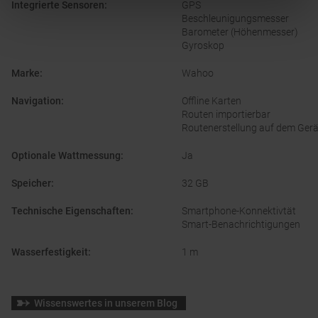
Integrierte Sensoren
:
GPS
Beschleunigungsmesser
Barometer (Höhenmesser)
Gyroskop
Marke
:
Wahoo
Navigation
:
Offline Karten
Routen importierbar
Routenerstellung auf dem Gerä
Optionale Wattmessung
:
Ja
Speicher
:
32 GB
Technische Eigenschaften
:
Smartphone-Konnektivtät
Smart-Benachrichtigungen
Wasserfestigkeit
:
1 m
Wissenswertes in unserem Blog