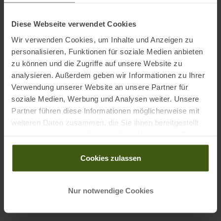
Diese Webseite verwendet Cookies
Wir verwenden Cookies, um Inhalte und Anzeigen zu
personalisieren, Funktionen für soziale Medien anbieten
PRODUKTEIGENSCHAFTEN
:
zu können und die Zugriffe auf unsere Website zu
analysieren. Außerdem geben wir Informationen zu Ihrer
Bedienung
:
Tasten
Verwendung unserer Website an unsere Partner für
soziale Medien, Werbung und Analysen weiter. Unsere
Datenübertragung
:
Bluetooth
ANT+
Partner führen diese Informationen möglicherweise mit
WLAN
weiteren Daten zusammen, die Sie ihnen bereitgestellt
haben oder die sie im Rahmen Ihrer Nutzung der Dienste
Displaygröße
:
2.3 "
gesammelt haben.
Geschlecht
:
Damen
Cookies zulassen
Herren
Gewicht
:
84 Gramm/Stk.
Nur notwendige Cookies
Herstellernummer
:
WFCC9