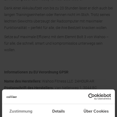
Dank einer Akkulaufzeit von bis zu 20 Stunden lässt er dich auch bei
langen Trainingseinheiten oder Rennen nicht im Stich. Trotz seines
leichten Gewichts überzeugt der Radcomputer mit maximaler
Funktionalität – perfekt für alle, die ihre Bestzeit knacken wollen.
Setze auf maximale Effizienz mit dem Elemnt Bolt 3 von Wahoo –
für alle, die schnell, smart und kompromisslos unterwegs sein
wollen.
Informationen zu EU Verordnung GPSR
Name des Herstellers:
Wahoo Fitness LLC 24HOUR-AR
Postanschrift des Herstellers:
Van Nellenweg 1, 3044 BC
Rotterdam NL
Elektronische Adresse des Herstellers:
info@24hour-ar.com
Zustimmung
Details
Über Cookies