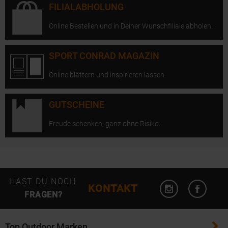
FILIALABHOLUNG
Online Bestellen und in Deiner Wunschfiliale abholen.
SPORT CONRAD MAGAZIN
Online blättern und inspirieren lassen.
GUTSCHEINE
Freude schenken, ganz ohne Risiko.
Instagram öffn
Facebo
HAST DU NOCH
KONTAKT
FRAGEN?
Top Outdoor Marken