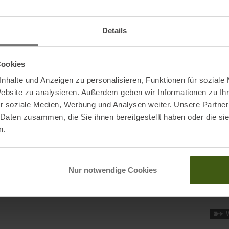
W, Amsterdam, NL
onia.com
Gewic
Details
Herst
Kapu
Cookies
Kateg
nhalte und Anzeigen zu personalisieren, Funktionen für soziale
Website zu analysieren. Außerdem geben wir Informationen zu I
r soziale Medien, Werbung und Analysen weiter. Unsere Partner
Mark
 Daten zusammen, die Sie ihnen bereitgestellt haben oder die s
Nachh
n.
Nur notwendige Cookies
Origi