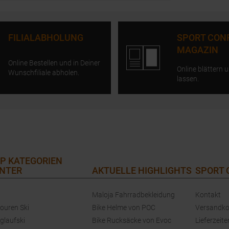
FILIALABHOLUNG
SPORT CON
MAGAZIN
Online Bestellen und in Deiner
Online blättern u
Wunschfiliale abholen.
lassen.
P KATEGORIEN
NTER
AKTUELLE HIGHLIGHTS
SPORT
Maloja Fahrradbekleidung
Kontakt
touren Ski
Bike Helme von POC
Versandko
glaufski
Bike Rucksäcke von Evoc
Lieferzeite