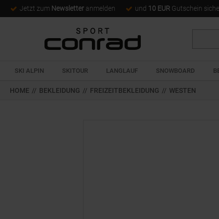
Jetzt zum
Newsletter
anmelden
und
10 EUR
Gutschein sich
Suche
SKI ALPIN
SKITOUR
LANGLAUF
SNOWBOARD
B
HOME
//
BEKLEIDUNG
//
FREIZEITBEKLEIDUNG
//
WESTEN