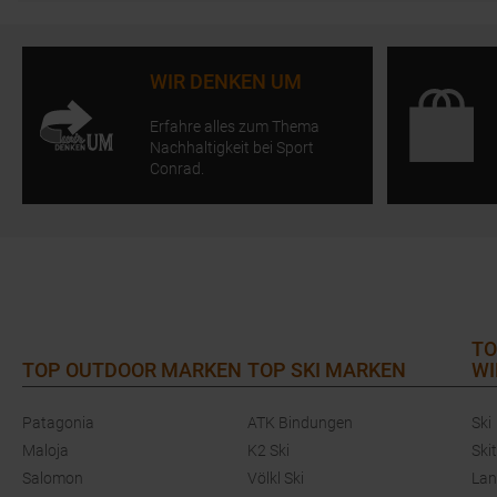
WIR DENKEN UM
Erfahre alles zum Thema
Nachhaltigkeit bei Sport
Conrad.
TO
TOP OUTDOOR MARKEN
TOP SKI MARKEN
WI
Patagonia
ATK Bindungen
Ski
Maloja
K2 Ski
Ski
Salomon
Völkl Ski
Lan