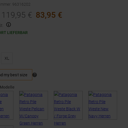
nummer
:
96316202
119,95
€
83,95
€
t.
ORT LIEFERBAR
XL
 Modelle