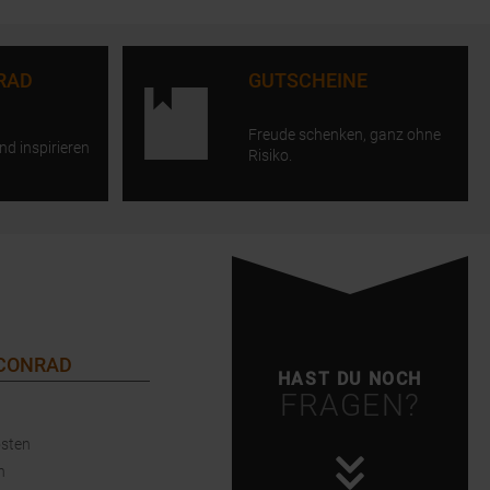
RAD
GUTSCHEINE
Freude schenken, ganz ohne
nd inspirieren
Risiko.
 CONRAD
HAST DU NOCH
FRAGEN?
sten
n