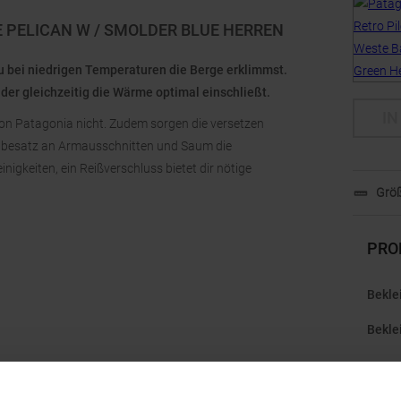
E PELICAN W / SMOLDER BLUE HERREN
u bei niedrigen Temperaturen die Berge erklimmst.
 der gleichzeitig die Wärme optimal einschließt.
IN
von Patagonia nicht. Zudem sorgen die versetzen
anbesatz an Armausschnitten und Saum die
inigkeiten, ein Reißverschluss bietet dir nötige
Größ
PRO
Bekle
Bekle
Gesch