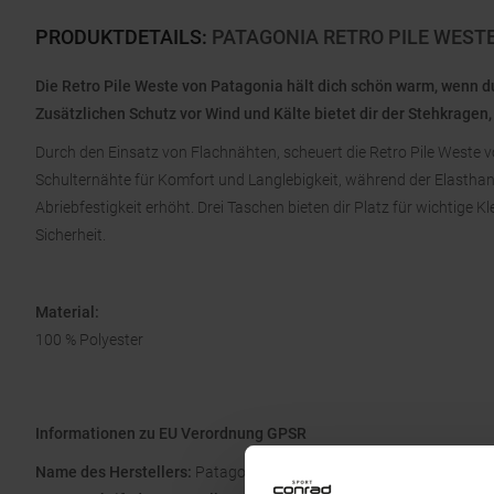
PRODUKTDETAILS
:
PATAGONIA RETRO PILE WEST
Die Retro Pile Weste von Patagonia hält dich schön warm, wenn d
Zusätzlichen Schutz vor Wind und Kälte bietet dir der Stehkragen,
Durch den Einsatz von Flachnähten, scheuert die Retro Pile Weste 
Schulternähte für Komfort und Langlebigkeit, während der Elasth
Abriebfestigkeit erhöht. Drei Taschen bieten dir Platz für wichtige Kle
Sicherheit.
Material:
100 % Polyester
Informationen zu EU Verordnung GPSR
Name des Herstellers:
Patagonia Europe Coöperatief U.A.