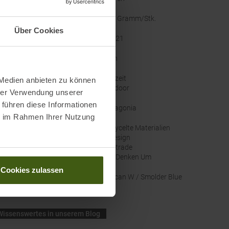
ht
:
363 Gramm/Stk.
Über Cookies
ellernummer
:
22821
ze
:
Nein
orien
:
Freizeit
 Medien anbieten zu können
Outdoor
hrer Verwendung unserer
 führen diese Informationen
e
:
Patagonia
ie im Rahmen Ihrer Nutzung
altigkeit
:
Recycelte Materialien
Bluesign
Fairtrade
Wir Denken Um
Cookies zulassen
nal Farbbezeichnung
:
Pelican W / Smolder Blue
Wissenswertes in unserem Blog