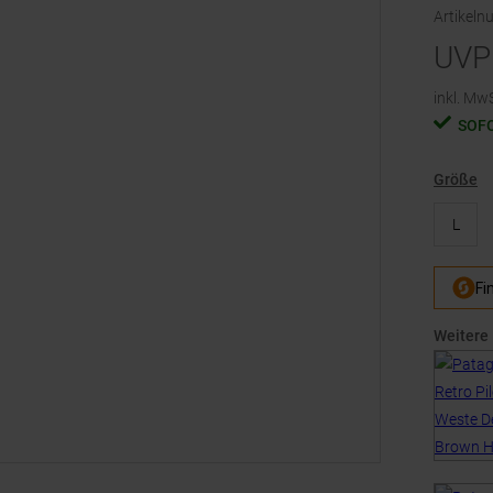
Artikel
UVP
inkl. MwS
SOF
Größe
L
Weitere