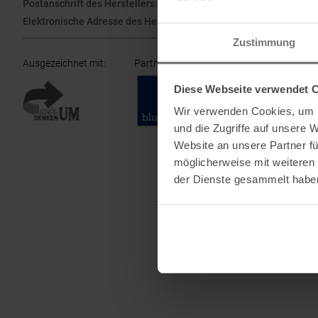
Postanschrift des Herstellers:
Jollemanhof 11 - 1st floor, 1019 G
Elektronische Adresse des Herstellers:
directsales.europe@patag
Zustimmung
Ausgezeichnet mit
:
Partner von
:
Diese Webseite verwendet 
Wir verwenden Cookies, um I
und die Zugriffe auf unsere 
Website an unsere Partner fü
möglicherweise mit weiteren
der Dienste gesammelt habe