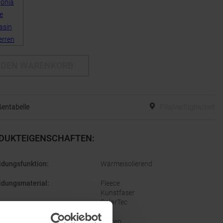
 DEN WARENKORB
entabelle
Filialverfügbarkeit
DUKTEIGENSCHAFTEN
:
idungsfunktion
:
Wärmeisolierend
idungsmaterial
:
Fleece
Kunstfaser
PolarTec
lecht
:
Herren