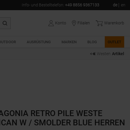
Info- und Bestelltelefon
:
+49 8856 9367133
de
en
Konto
Filialen
Warenkorb
OUTDOOR
AUSRÜSTUNG
MARKEN
BLOG
OUTLET
Westen
Artikel
AGONIA RETRO PILE WESTE
ICAN W / SMOLDER BLUE HERREN