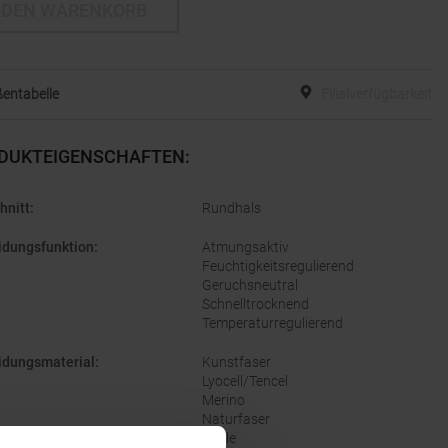
 DEN WARENKORB
entabelle
Filialverfügbarkeit
DUKTEIGENSCHAFTEN
:
hnitt
:
Rundhals
idungsfunktion
:
Atmungsaktiv
Feuchtigkeitsregulierend
Geruchsneutral
Schnelltrocknend
Temperaturregulierend
idungsmaterial
:
Kunstfaser
Lyocell/Tencel
Merino
Naturfaser
Wolle