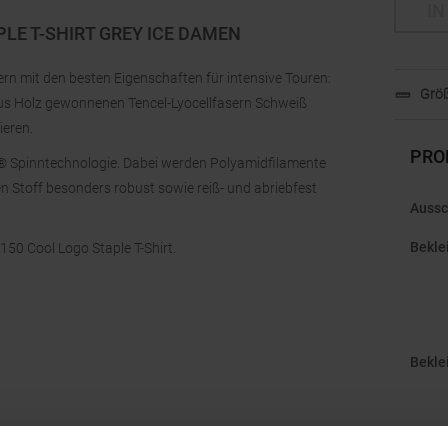
IN
LE T-SHIRT GREY ICE DAMEN
ern mit den besten Eigenschaften für intensive Touren:
Größ
aus Holz gewonnenen Tencel-Lyocellfasern Schweiß
ieren.
PRO
® Spinntechnologie. Dabei werden Polyamidfilamente
n Stoff besonders robust sowie reiß- und abriebfest
Aussc
Bekle
 150 Cool Logo Staple T-Shirt.
Bekle