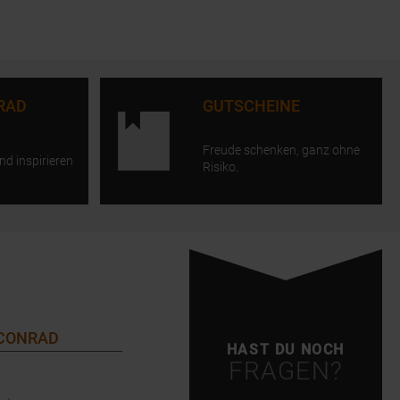
RAD
GUTSCHEINE
Freude schenken, ganz ohne
nd inspirieren
Risiko.
 CONRAD
HAST DU NOCH
FRAGEN?