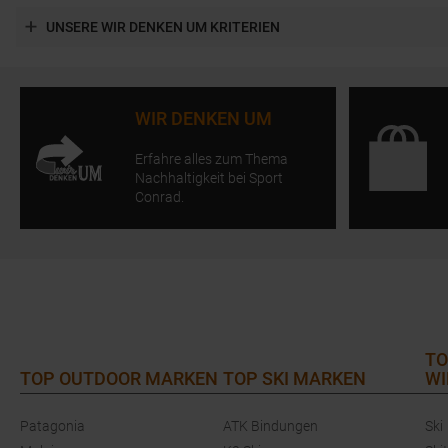
UNSERE WIR DENKEN UM KRITERIEN
WIR DENKEN UM
Erfahre alles zum Thema
Nachhaltigkeit bei Sport
Conrad.
TO
TOP OUTDOOR MARKEN
TOP SKI MARKEN
WI
Patagonia
ATK Bindungen
Ski