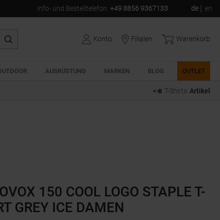
Info- und Bestelltelefon
:
+49 8856 9367133
de
en
Konto
Filialen
Warenkorb
OUTDOOR
AUSRÜSTUNG
MARKEN
BLOG
OUTLET
T-Shirts
Artikel
OVOX 150 COOL LOGO STAPLE T-
RT GREY ICE DAMEN