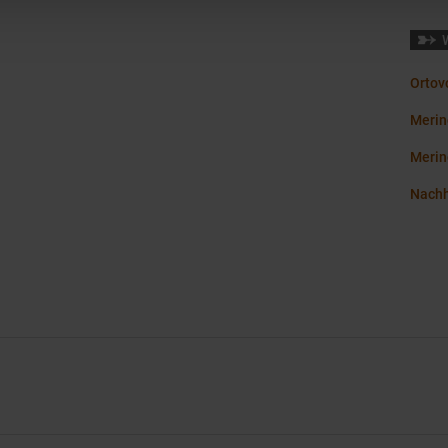
Ortov
Merin
Merin
Nachh