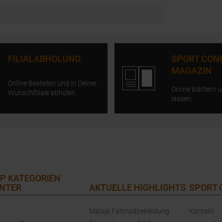
FILIALABHOLUNG
SPORT CON
MAGAZIN
Online Bestellen und in Deiner
Online blättern u
Wunschfiliale abholen.
lassen.
P KATEGORIEN
NTER
AKTUELLE HIGHLIGHTS
SPORT
Maloja Fahrradbekleidung
Kontakt