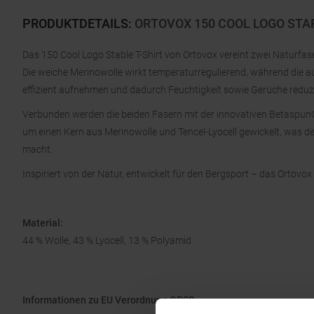
PRODUKTDETAILS
:
ORTOVOX 150 COOL LOGO STAP
Das 150 Cool Logo Stable T-Shirt von Ortovox vereint zwei Naturfas
Die weiche Merinowolle wirkt temperaturregulierend, während die 
effizient aufnehmen und dadurch Feuchtigkeit sowie Gerüche reduz
Verbunden werden die beiden Fasern mit der innovativen Betaspun
um einen Kern aus Merinowolle und Tencel-Lyocell gewickelt, was de
macht.
Inspiriert von der Natur, entwickelt für den Bergsport – das Ortovox
Material:
44 % Wolle, 43 % Lyocell, 13 % Polyamid
Informationen zu EU Verordnung GPSR