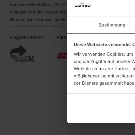
Name des Herstellers:
ORTOVOX Sportartikel GmbH
Postanschrift des Herstellers:
Rotwandweg 3a, 82024 Taufkirchen
Elektronische Adresse des Herstellers:
info@ortovox.com
Zustimmung
Ausgezeichnet mit
:
Partner von
:
Diese Webseite verwendet 
Wir verwenden Cookies, um I
und die Zugriffe auf unsere 
Website an unsere Partner fü
möglicherweise mit weiteren
der Dienste gesammelt habe