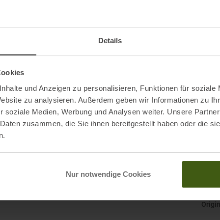
Gesch
, DE
Gewic
Details
Herst
Kapu
Cookies
nhalte und Anzeigen zu personalisieren, Funktionen für soziale
Kateg
Website zu analysieren. Außerdem geben wir Informationen zu I
r soziale Medien, Werbung und Analysen weiter. Unsere Partner
 Daten zusammen, die Sie ihnen bereitgestellt haben oder die s
n.
Mark
Nachh
Nur notwendige Cookies
Origi