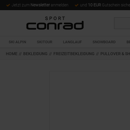
Jetzt zum
Newsletter
anmelden
und
10 EUR
Gutschein sich
Suche
SKI ALPIN
SKITOUR
LANGLAUF
SNOWBOARD
B
HOME
//
BEKLEIDUNG
//
FREIZEITBEKLEIDUNG
//
PULLOVER & SH