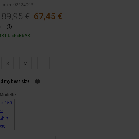
nummer
:
92624003
89,95
€
67,45
€
t.
ORT LIEFERBAR
S
M
L
 Modelle