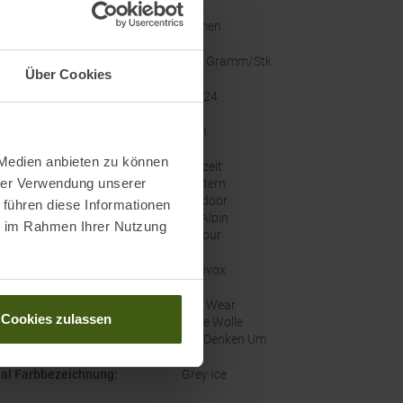
lecht
:
Damen
ht
:
140 Gramm/Stk.
Über Cookies
ellernummer
:
88924
ze
:
Nein
 Medien anbieten zu können
orien
:
Freizeit
hrer Verwendung unserer
Klettern
Outdoor
 führen diese Informationen
Ski Alpin
ie im Rahmen Ihrer Nutzung
Skitour
e
:
Ortovox
altigkeit
:
Fair Wear
Cookies zulassen
Faire Wolle
Wir Denken Um
nal Farbbezeichnung
:
Grey Ice