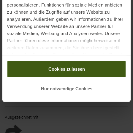
personalisieren, Funktionen für soziale Medien anbieten
zu können und die Zugriffe auf unsere Website zu
Achtung: "Größe" bezieht sich hier auf die RV-Position: L= RV
analysieren. Außerdem geben wir Informationen zu Ihrer
links | R= RV rechts
Verwendung unserer Website an unsere Partner für
soziale Medien, Werbung und Analysen weiter. Unsere
Hinweis: "Größe" bezieht sich hier auf die Reißverschluss-
Partner führen diese Informationen möglicherweise mit
Position: L= Reißverschluss links | R= Reißverschluss rechts
weiteren Daten zusammen, die Sie ihnen bereitgestellt
haben oder die sie im Rahmen Ihrer Nutzung der Dienste
Informationen zu EU Verordnung GPSR
gesammelt haben.
Cookies zulassen
Name des Herstellers:
Mountain Equipment EU, OSC GmbH
Postanschrift des Herstellers:
Am Gasteig 14, 82547 Eurasburg,
DE
Nur notwendige Cookies
Elektronische Adresse des Herstellers:
product-
safety@mountain-equipment.de
Ausgezeichnet mit
: