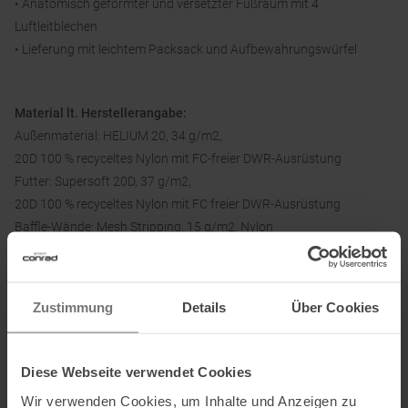
• Anatomisch geformter und versetzter Fußraum mit 4
Luftleitblechen
• Lieferung mit leichtem Packsack und Aufbewahrungswürfel
Material lt. Herstellerangabe:
Außenmaterial: HELIUM 20, 34 g/m2,
20D 100 % recyceltes Nylon mit FC-freier DWR-Ausrüstung
Futter: Supersoft 20D, 37 g/m2,
20D 100 % recyceltes Nylon mit FC freier DWR-Ausrüstung
Baffle-Wände: Mesh Stripping, 15 g/m2, Nylon
Material:
Zustimmung
Details
Über Cookies
Außenmaterial: 100 % Polyamid
Innenmaterial: 100 % Polyamid
Füllung: 100 % Daune, enthält nichttextile Bestandteile tierischen
Diese Webseite verwendet Cookies
Ursprungs
Wir verwenden Cookies, um Inhalte und Anzeigen zu