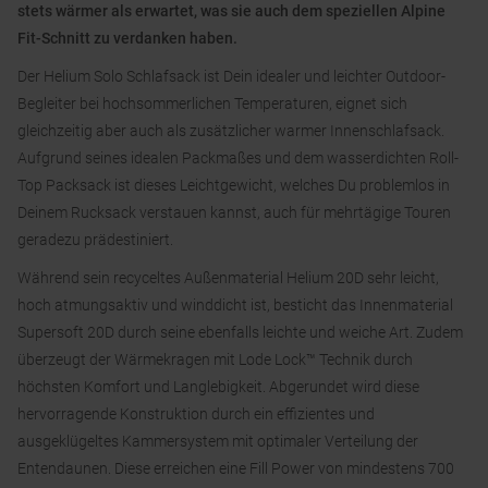
stets wärmer als erwartet, was sie auch dem speziellen Alpine
Fit-Schnitt zu verdanken haben.
Der Helium Solo Schlafsack ist Dein idealer und leichter Outdoor-
Begleiter bei hochsommerlichen Temperaturen, eignet sich
gleichzeitig aber auch als zusätzlicher warmer Innenschlafsack.
Aufgrund seines idealen Packmaßes und dem wasserdichten Roll-
Top Packsack ist dieses Leichtgewicht, welches Du problemlos in
Deinem Rucksack verstauen kannst, auch für mehrtägige Touren
geradezu prädestiniert.
Während sein recyceltes Außenmaterial Helium 20D sehr leicht,
hoch atmungsaktiv und winddicht ist, besticht das Innenmaterial
Supersoft 20D durch seine ebenfalls leichte und weiche Art. Zudem
überzeugt der Wärmekragen mit Lode Lock™ Technik durch
höchsten Komfort und Langlebigkeit. Abgerundet wird diese
hervorragende Konstruktion durch ein effizientes und
ausgeklügeltes Kammersystem mit optimaler Verteilung der
Entendaunen. Diese erreichen eine Fill Power von mindestens 700