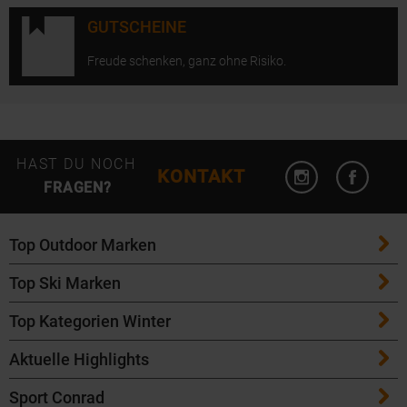
GUTSCHEINE
Freude schenken, ganz ohne Risiko.
Instagram öffn
Facebo
HAST DU NOCH
KONTAKT
FRAGEN?
Top Outdoor Marken
Top Ski Marken
Patagonia
Top Kategorien Winter
ATK Bindungen
Maloja
Aktuelle Highlights
Ski
K2 Ski
Salomon
Sport Conrad
Maloja Fahrradbekleidung
Skitouren Ski
Völkl Ski
Icebreaker