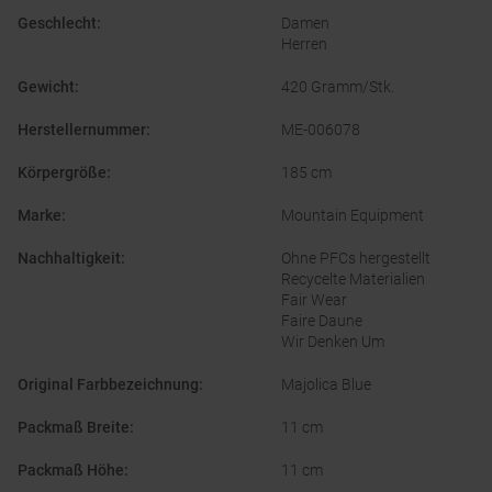
Geschlecht
:
Damen
Herren
Gewicht
:
420 Gramm/Stk.
Herstellernummer
:
ME-006078
Körpergröße
:
185 cm
Marke
:
Mountain Equipment
Nachhaltigkeit
:
Ohne PFCs hergestellt
Recycelte Materialien
Fair Wear
Faire Daune
Wir Denken Um
Original Farbbezeichnung
:
Majolica Blue
Packmaß Breite
:
11 cm
Packmaß Höhe
:
11 cm