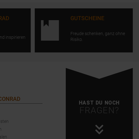
RAD
GUTSCHEINE
Freude schenken, ganz ohne
nd inspirieren
Risiko.
 CONRAD
HAST DU NOCH
FRAGEN?
sten
n
alen