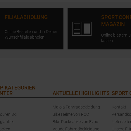
FILIALABHOLUNG
SPORT CON
MAGAZIN
Online Bestellen und in Deiner
Online blättern u
Wunschfiliale abholen.
lassen.
P KATEGORIEN
NTER
AKTUELLE HIGHLIGHTS
SPORT
Maloja Fahrradbekleidung
Kontakt
touren Ski
Bike Helme von POC
Versandko
glaufski
Bike Rucksäcke von Evoc
Lieferzeite
jacken
Vaude Fahrradbekleidung
Unsere Fili