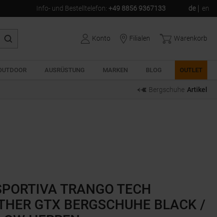
Info- und Bestelltelefon
:
+49 8856 9367133
de
en
Konto
Filialen
Warenkorb
OUTDOOR
AUSRÜSTUNG
MARKEN
BLOG
OUTLET
Bergschuhe
Artikel
SPORTIVA TRANGO TECH
THER GTX BERGSCHUHE BLACK /