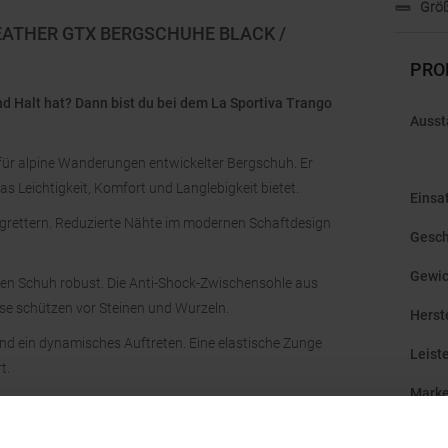
Größ
EATHER GTX BERGSCHUHE BLACK /
PRO
nd Halt hat? Dann bist du bei dem La Sportiva Trango
Ausst
 für alpine Wanderungen entwickelter Bergschuh. Er
 Leichtigkeit, Komfort und Langlebigkeit bietet.
Einsa
rgrettern. Reduzierte Nähte im modernen Schaftdesign
Gesch
Gewic
en Schuh robust. Die Anti-Shock-Zwischensohle aus
e schützen vor Steinen und Wurzeln.
Herst
d ein dynamisches Auftreten. Eine elastische Zunge
Leist
t.
Mark
Nachh