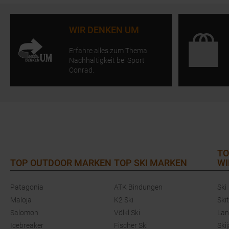
WIR DENKEN UM
Erfahre alles zum Thema
Nachhaltigkeit bei Sport
Conrad.
TO
TOP OUTDOOR MARKEN
TOP SKI MARKEN
WI
Patagonia
ATK Bindungen
Ski
Maloja
K2 Ski
Ski
Salomon
Völkl Ski
Lan
Icebreaker
Fischer Ski
Ski