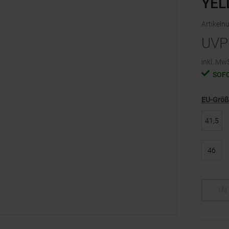
YEL
Artikel
UVP
inkl. MwS
SOF
EU-Grö
41,5
46
IN