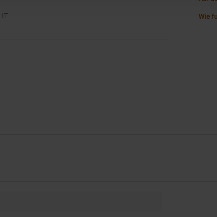
 IT
Wie f