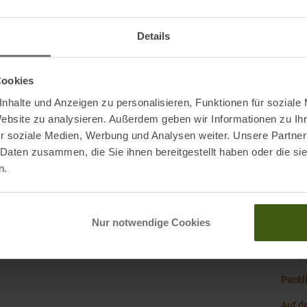
f dem Schaft
Details
Origi
nggelenkes und ein präzises Auftreten
Schaf
Cookies
Schu
nhalte und Anzeigen zu personalisieren, Funktionen für soziale
ung
Website zu analysieren. Außerdem geben wir Informationen zu I
Schuh
U-Haut und hinterer TPU-Einsatz für Steigeisen
r soziale Medien, Werbung und Analysen weiter. Unsere Partner
Steig
 Daten zusammen, die Sie ihnen bereitgestellt haben oder die s
n.
Wasse
Nur notwendige Cookies
La Sp
Packl
Auf d