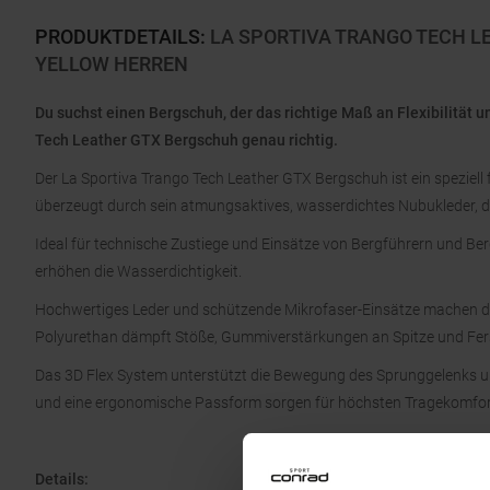
PRODUKTDETAILS
:
LA SPORTIVA TRANGO TECH L
YELLOW HERREN
Du suchst einen Bergschuh, der das richtige Maß an Flexibilität u
Tech Leather GTX Bergschuh genau richtig.
Der La Sportiva Trango Tech Leather GTX Bergschuh ist ein speziell
überzeugt durch sein atmungsaktives, wasserdichtes Nubukleder, das
Ideal für technische Zustiege und Einsätze von Bergführern und Be
erhöhen die Wasserdichtigkeit.
Hochwertiges Leder und schützende Mikrofaser-Einsätze machen d
Polyurethan dämpft Stöße, Gummiverstärkungen an Spitze und Fers
Das 3D Flex System unterstützt die Bewegung des Sprunggelenks un
und eine ergonomische Passform sorgen für höchsten Tragekomfor
Details: