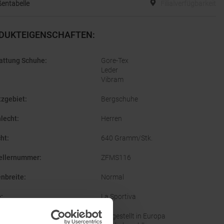
entabelle
Filialverfügbarkeit
DUKTEIGENSCHAFTEN
:
attung Schuhe
:
Gore-Tex
Leder
Vibram
tzgebiet
:
Bergschuhe
lecht
:
Herren
ht
:
640 Gramm/Stk.
ellernummer
:
ZFMS116
enbreite
:
Normal
e
:
La Sportiva
altigkeit
:
Hergestellt in Europa