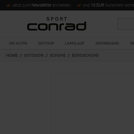
Jetzt zum
Newsletter
anmelden
und
10 EUR
Gutschein sich
Suche
SKI ALPIN
SKITOUR
LANGLAUF
SNOWBOARD
B
HOME
//
OUTDOOR
//
SCHUHE
//
BERGSCHUHE