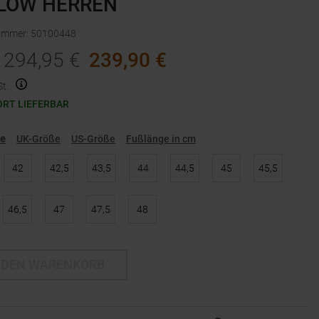
LOW HERREN
nummer
:
50100448
294,95
€
239,90
€
t.
ORT LIEFERBAR
ße
UK-Größe
US-Größe
Fußlänge in cm
42
42,5
43,5
44
44,5
45
45,5
46,5
47
47,5
48
 DEN WARENKORB