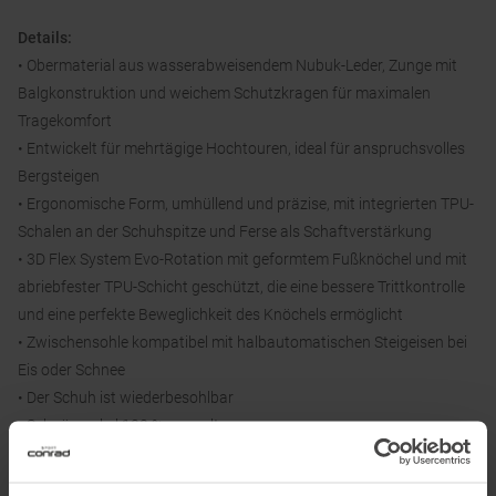
Details:
• Obermaterial aus wasserabweisendem Nubuk-Leder, Zunge mit
Balgkonstruktion und weichem Schutzkragen für maximalen
Tragekomfort
• Entwickelt für mehrtägige Hochtouren, ideal für anspruchsvolles
Bergsteigen
• Ergonomische Form, umhüllend und präzise, mit integrierten TPU-
Schalen an der Schuhspitze und Ferse als Schaftverstärkung
• 3D Flex System Evo-Rotation mit geformtem Fußknöchel und mit
abriebfester TPU-Schicht geschützt, die eine bessere Trittkontrolle
und eine perfekte Beweglichkeit des Knöchels ermöglicht
• Zwischensohle kompatibel mit halbautomatischen Steigeisen bei
Eis oder Schnee
• Der Schuh ist wiederbesohlbar
• Schnürsenkel 100 % recycelt