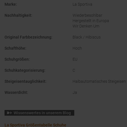
Marke
:
La Sportiva
Nachhaltigkeit
:
Wiederbesohlbar
Hergestellt in Europa
Wir Denken Um
Original Farbbezeichnung
:
Black / Hibiscus
Schafthöhe
:
Hoch
Schuhgrößen
:
EU
Schuhkategorisierung
:
C
Steigeisentauglichkeit
:
Halbautomatisches Steigeisen
Wasserdicht
:
Ja
Wissenswertes in unserem Blog
La Sportiva Größentabelle Schuhe