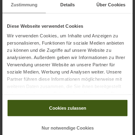
Material:
Zustimmung
Details
Über Cookies
Futter: GORE-TEX Performance Comfort
Zwischensohle: Keine
Sohle: Vibram Gummi Vibram® SpringLug Tech und PU-Schaum
Diese Webseite verwendet Cookies
Innenfutter
Wir verwenden Cookies, um Inhalte und Anzeigen zu
Obermaterial: Nubuk + abriebfeste, textile Einsätze
personalisieren, Funktionen für soziale Medien anbieten
zu können und die Zugriffe auf unsere Website zu
analysieren. Außerdem geben wir Informationen zu Ihrer
Verwendung unserer Website an unsere Partner für
Informationen zu EU Verordnung GPSR
soziale Medien, Werbung und Analysen weiter. Unsere
Name des Herstellers:
La Sportiva S.P.A.
Partner führen diese Informationen möglicherweise mit
Postanschrift des Herstellers:
Via Ischia 2, 38030 Ziano di
weiteren Daten zusammen, die Sie ihnen bereitgestellt
Fiemme, IT
haben oder die sie im Rahmen Ihrer Nutzung der Dienste
Elektronische Adresse des Herstellers:
info@lasportiva.com
gesammelt haben.
Cookies zulassen
Ausgezeichnet mit
:
Nur notwendige Cookies