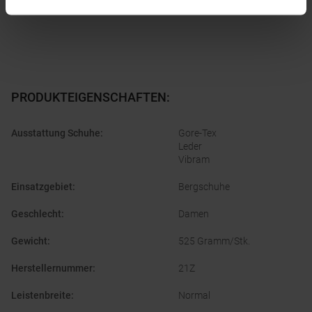
PRODUKTEIGENSCHAFTEN
:
Ausstattung Schuhe
:
Gore-Tex
Leder
Vibram
Einsatzgebiet
:
Bergschuhe
Geschlecht
:
Damen
Gewicht
:
525 Gramm/Stk.
Herstellernummer
:
21Z
Leistenbreite
:
Normal