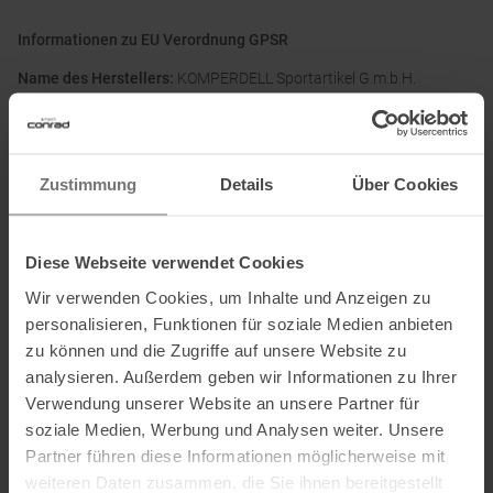
Informationen zu EU Verordnung GPSR
Name des Herstellers:
KOMPERDELL Sportartikel G.m.b.H.
Postanschrift des Herstellers:
Wagnermühle 30, 5310 Sankt
Lorenz, AT
Elektronische Adresse des Herstellers:
sales@komperdell.com
Zustimmung
Details
Über Cookies
Ausgezeichnet mit
:
Diese Webseite verwendet Cookies
Wir verwenden Cookies, um Inhalte und Anzeigen zu
personalisieren, Funktionen für soziale Medien anbieten
zu können und die Zugriffe auf unsere Website zu
analysieren. Außerdem geben wir Informationen zu Ihrer
Verwendung unserer Website an unsere Partner für
soziale Medien, Werbung und Analysen weiter. Unsere
PRODUKTEIGENSCHAFTEN
:
Partner führen diese Informationen möglicherweise mit
weiteren Daten zusammen, die Sie ihnen bereitgestellt