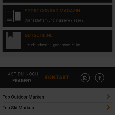
SPORT CONRAD MAGAZIN
Online blättern und inspirieren lassen.
GUTSCHEINE
Freude schenken, ganz ohne Risiko.
Instagram öffn
Facebo
HAST DU NOCH
KONTAKT
FRAGEN?
Top Outdoor Marken
Top Ski Marken
Patagonia