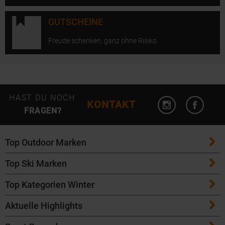
GUTSCHEINE
Freude schenken, ganz ohne Risiko.
Instagram öffn
Facebo
HAST DU NOCH
KONTAKT
FRAGEN?
Top Outdoor Marken
Top Ski Marken
Patagonia
Top Kategorien Winter
ATK Bindungen
Maloja
Aktuelle Highlights
Ski
K2 Ski
Salomon