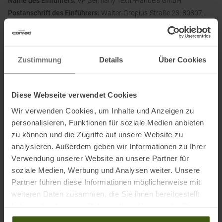
Name des Einführers:
VF Germany Textil-Handels GmbH
Postanschrift des Einführers:
Walter-Gropius-Straße 23, 80807,
Deutschland
Elektronische Adresse des
Einführers:
corporate_communications@vfc.com
Zustimmung
Details
Über Cookies
Ausgezeichnet mit
:
Diese Webseite verwendet Cookies
Wir verwenden Cookies, um Inhalte und Anzeigen zu
personalisieren, Funktionen für soziale Medien anbieten
zu können und die Zugriffe auf unsere Website zu
analysieren. Außerdem geben wir Informationen zu Ihrer
Verwendung unserer Website an unsere Partner für
soziale Medien, Werbung und Analysen weiter. Unsere
PRODUKTEIGENSCHAFTEN
:
Partner führen diese Informationen möglicherweise mit
weiteren Daten zusammen, die Sie ihnen bereitgestellt
haben oder die sie im Rahmen Ihrer Nutzung der Dienste
Bekleidungsfunktion
:
Atmungsaktiv
Geruchsneutral
gesammelt haben.