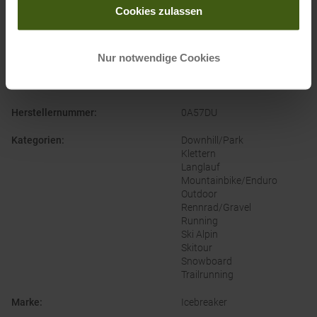
Temperaturregulierend
Cookies zulassen
Bekleidungsmaterial
:
Wolle
Merino
Nur notwendige Cookies
Naturfaser
Geschlecht
:
Kinder
Herstellernummer
:
0A57DU
Kategorien
:
Downhill/Park
Klettern
Langlauf
Mountainbike/Enduro
Outdoor
Rennrad/Gravel
Running
Ski Alpin
Skitour
Snowboard
Trailrunning
Marke
:
Icebreaker