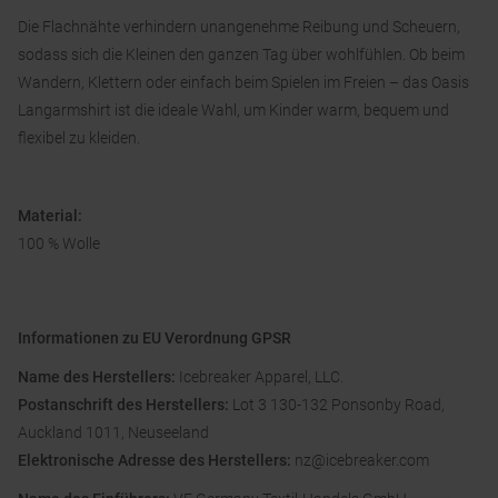
Die Flachnähte verhindern unangenehme Reibung und Scheuern,
sodass sich die Kleinen den ganzen Tag über wohlfühlen. Ob beim
Wandern, Klettern oder einfach beim Spielen im Freien – das Oasis
Langarmshirt ist die ideale Wahl, um Kinder warm, bequem und
flexibel zu kleiden.
Material:
100 % Wolle
Informationen zu EU Verordnung GPSR
Name des Herstellers:
Icebreaker Apparel, LLC.
Postanschrift des Herstellers:
Lot 3 130-132 Ponsonby Road,
Auckland 1011, Neuseeland
Elektronische Adresse des Herstellers:
nz@icebreaker.com