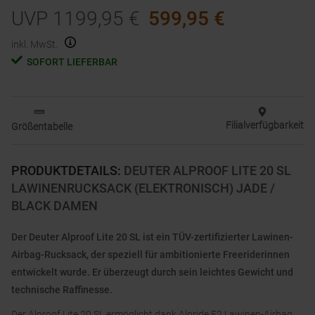
UVP
1199,95
€
599,95
€
inkl. MwSt.
SOFORT LIEFERBAR
Filialverfügbarkeit
Größentabelle
PRODUKTDETAILS
:
DEUTER ALPROOF LITE 20 SL
LAWINENRUCKSACK (ELEKTRONISCH) JADE /
BLACK DAMEN
Der Deuter Alproof Lite 20 SL ist ein TÜV-zertifizierter Lawinen-
Airbag-Rucksack, der speziell für ambitionierte Freeriderinnen
entwickelt wurde. Er überzeugt durch sein leichtes Gewicht und
technische Raffinesse.
Der Alproof Lite 20 SL ermöglicht dank Alpride E2 Lawinen-Airbag