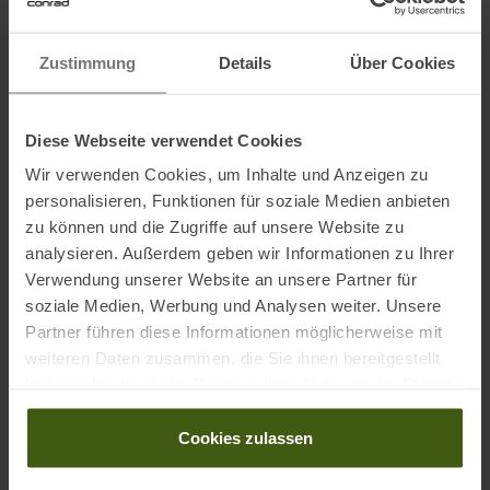
SL = frauenspezifischer Fit
Zustimmung
Details
Über Cookies
Das frauenspezifische der SL-Rückenlänge zeigt sich bereits bei
der Rückenlänge: Frauen haben im Durchschnitt einen nicht ganz
so langen Rücken wie Männer. Das Tragesystem der SL-Modelle
Diese Webseite verwendet Cookies
ist deshalb etwas kürzer angelegt als bei den Deuter Standard-
Wir verwenden Cookies, um Inhalte und Anzeigen zu
Rucksäcken. Zudem ist das Tragesystem speziell an die
personalisieren, Funktionen für soziale Medien anbieten
weibliche Anatomie angepasst.
zu können und die Zugriffe auf unsere Website zu
analysieren. Außerdem geben wir Informationen zu Ihrer
Informationen zu EU Verordnung GPSR
Verwendung unserer Website an unsere Partner für
Name des Herstellers:
deuter Sport GmbH
soziale Medien, Werbung und Analysen weiter. Unsere
Postanschrift des Herstellers:
Daimlerstraße 23, 86368
Partner führen diese Informationen möglicherweise mit
Gersthofen
weiteren Daten zusammen, die Sie ihnen bereitgestellt
Elektronische Adresse des Herstellers:
info@deuter.com
haben oder die sie im Rahmen Ihrer Nutzung der Dienste
gesammelt haben.
Cookies zulassen
Ausgezeichnet mit
: