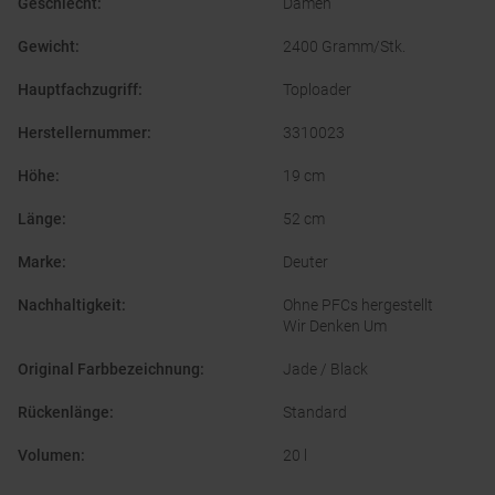
Geschlecht
:
Damen
Gewicht
:
2400 Gramm/Stk.
Hauptfachzugriff
:
Toploader
Herstellernummer
:
3310023
Höhe
:
19 cm
Länge
:
52 cm
Marke
:
Deuter
Nachhaltigkeit
:
Ohne PFCs hergestellt
Wir Denken Um
Original Farbbezeichnung
:
Jade / Black
Rückenlänge
:
Standard
Volumen
:
20 l