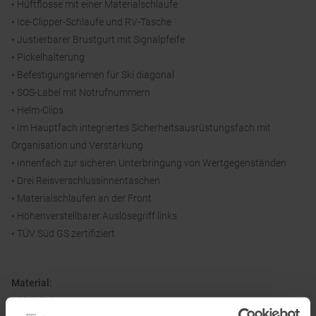
• Hüftflosse mit einer Materialschlaufe
• Ice-Clipper-Schlaufe und RV-Tasche
• Justierbarer Brustgurt mit Signalpfeife
• Pickelhalterung
• Befestigungsriemen für Ski diagonal
• SOS-Label mit Notrufnummern
• Helm-Clips
• Im Hauptfach integriertes Sicherheitsausrüstungsfach mit
Organisation und Verstärkung
• Innenfach zur sicheren Unterbringung von Wertgegenständen
• Drei Reisverschlussinnentaschen
• Materialschlaufen an der Front
• Höhenverstellbarer Auslösegriff links
• TÜV Süd GS zertifiziert
Material:
100 % Polyester