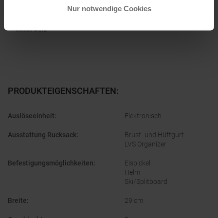
Nur notwendige Cookies
PRODUKTEIGENSCHAFTEN
:
Auslöseeinheit
:
Elektronisch
Ausstattung Rucksack
:
Brust- und Hüftgurt
LVS Organizer
Befestigungsmöglichkeiten
:
Eispickel
Helm
Ski/Splitboard
Breite
:
29 cm