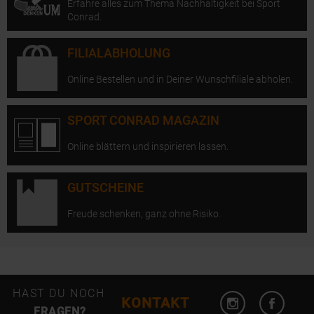
Erfahre alles zum Thema Nachhaltigkeit bei Sport
Conrad.
FILIALABHOLUNG
Online Bestellen und in Deiner Wunschfiliale abholen.
SPORT CONRAD MAGAZIN
Online blättern und inspirieren lassen.
GUTSCHEINE
Freude schenken, ganz ohne Risiko.
Instagram öffn
Facebo
HAST DU NOCH
KONTAKT
FRAGEN?