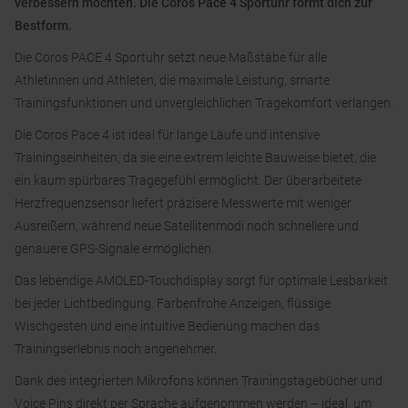
verbessern möchten. Die Coros Pace 4 Sportuhr formt dich zur
Bestform.
Die Coros PACE 4 Sportuhr setzt neue Maßstäbe für alle
Athletinnen und Athleten, die maximale Leistung, smarte
Trainingsfunktionen und unvergleichlichen Tragekomfort verlangen.
Die Coros Pace 4 ist ideal für lange Läufe und intensive
Trainingseinheiten, da sie eine extrem leichte Bauweise bietet, die
ein kaum spürbares Tragegefühl ermöglicht. Der überarbeitete
Herzfrequenzsensor liefert präzisere Messwerte mit weniger
Ausreißern, während neue Satellitenmodi noch schnellere und
genauere GPS-Signale ermöglichen.
Das lebendige AMOLED-Touchdisplay sorgt für optimale Lesbarkeit
bei jeder Lichtbedingung. Farbenfrohe Anzeigen, flüssige
Wischgesten und eine intuitive Bedienung machen das
Trainingserlebnis noch angenehmer.
Dank des integrierten Mikrofons können Trainingstagebücher und
Voice Pins direkt per Sprache aufgenommen werden – ideal, um