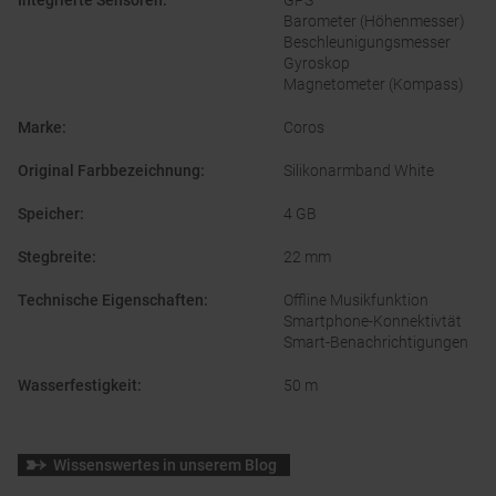
Integrierte Sensoren
:
GPS
Barometer (Höhenmesser)
Beschleunigungsmesser
Gyroskop
Magnetometer (Kompass)
Marke
:
Coros
Original Farbbezeichnung
:
Silikonarmband White
Speicher
:
4 GB
Stegbreite
:
22 mm
Technische Eigenschaften
:
Offline Musikfunktion
Smartphone-Konnektivtät
Smart-Benachrichtigungen
Wasserfestigkeit
:
50 m
Wissenswertes in unserem Blog