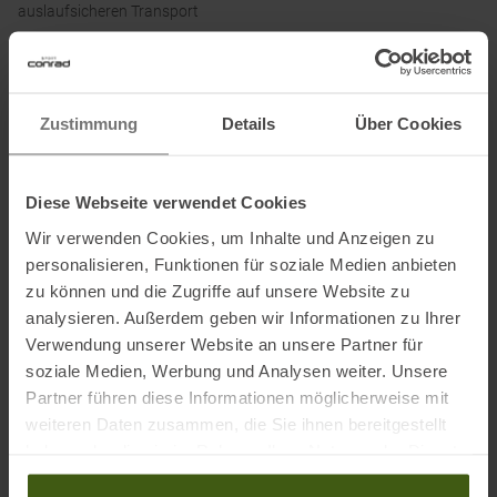
auslaufsicheren Transport
Details:
• Halteranpassung – sie passt in nahezu alle gängigen
Zustimmung
Details
Über Cookies
Flaschenhalter
• Einfaches Zusammendrücken – mehr Flüssigkeit mit weniger
Anstrengung
Diese Webseite verwendet Cookies
• Selbstdichtende Verschlusskappe mit hohem Durchfluss –
Wir verwenden Cookies, um Inhalte und Anzeigen zu
maximiert die Durchflussrate bei gleichzeitiger Vermeidung von
personalisieren, Funktionen für soziale Medien anbieten
Spritzern und Verschüttungen
zu können und die Zugriffe auf unsere Website zu
• Leicht zu reinigende Schnittstelle – alle Teile können für eine
analysieren. Außerdem geben wir Informationen zu Ihrer
gründliche Reinigung getrennt werden
Verwendung unserer Website an unsere Partner für
soziale Medien, Werbung und Analysen weiter. Unsere
Partner führen diese Informationen möglicherweise mit
Maße (L/B/H):
7,4 x 7,4 x 22,8 cm
weiteren Daten zusammen, die Sie ihnen bereitgestellt
haben oder die sie im Rahmen Ihrer Nutzung der Dienste
gesammelt haben.
Material: