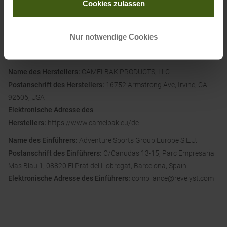
Cookies zulassen
BPA-Free TruTaste Polypropylene
Nur notwendige Cookies
Informationen zu EU Verordnung GPSR
Name des Herstellers:
CAMELBAK PRODUCTS, LLC
Postanschrift des Herstellers:
16752 Armstrong Ave, Irvine, CA
92606, USA
Elektronische Adresse des
Herstellers:
https://www.camelbak.eu/de
Name des Einführers:
Adventure Sports Group Europe S.L.U.
Postanschrift des Einführers:
C/Canudas 13-15, Parc Empresarial
Mas Blau 1, 08820 El Prat del Liobregat, Barcelona, Spain
Elektronische Adresse des Einführers:
compliance@revelyst.com