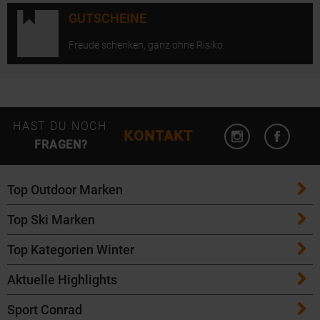
GUTSCHEINE
Freude schenken, ganz ohne Risiko.
Instagram öffn
Facebo
HAST DU NOCH
KONTAKT
FRAGEN?
Top Outdoor Marken
Top Ski Marken
Patagonia
Top Kategorien Winter
ATK Bindungen
Maloja
Aktuelle Highlights
Ski
K2 Ski
Salomon
Sport Conrad
Maloja Fahrradbekleidung
Skitouren Ski
Völkl Ski
Icebreaker