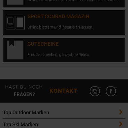
SPORT CONRAD MAGAZIN
Online blättern und inspirieren lassen.
GUTSCHEINE
Freude schenken, ganz ohne Risiko.
Instagram öffn
Facebo
HAST DU NOCH
KONTAKT
FRAGEN?
Top Outdoor Marken
Top Ski Marken
Patagonia