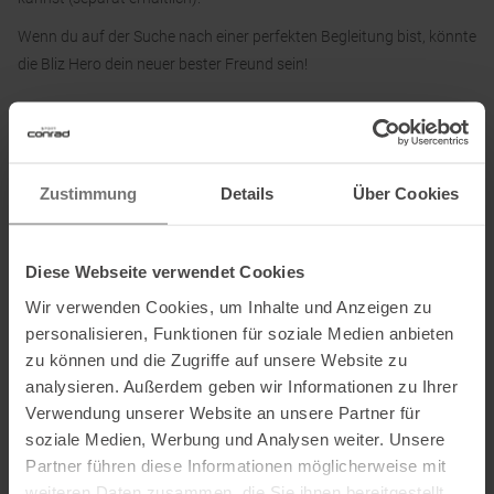
Wenn du auf der Suche nach einer perfekten Begleitung bist, könnte
die Bliz Hero dein neuer bester Freund sein!
Details:
• Passende optische Adapter, für verschreibungspflichtige Gläser
Zustimmung
Details
Über Cookies
• Verstellbares Nasenpad aus Gummi
• Verstellbare Bügelenden mit Gummidrahtkern
• Hartschalenetui und Softbeutel im Lieferumfang enthalten
Diese Webseite verwendet Cookies
• VLT: 14 %
Wir verwenden Cookies, um Inhalte und Anzeigen zu
• TR-90 Kernmaterial
personalisieren, Funktionen für soziale Medien anbieten
zu können und die Zugriffe auf unsere Website zu
analysieren. Außerdem geben wir Informationen zu Ihrer
Informationen zu EU Verordnung GPSR
Verwendung unserer Website an unsere Partner für
soziale Medien, Werbung und Analysen weiter. Unsere
Name des Herstellers:
Luxottica Germany GmbH
Partner führen diese Informationen möglicherweise mit
Postanschrift des Herstellers:
Werner-von-Siemens-Ring 14,
weiteren Daten zusammen, die Sie ihnen bereitgestellt