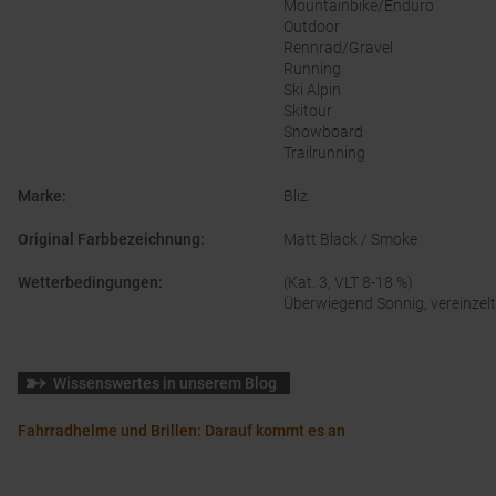
Mountainbike/Enduro
Outdoor
Rennrad/Gravel
Running
Ski Alpin
Skitour
Snowboard
Trailrunning
Marke
:
Bliz
Original Farbbezeichnung
:
Matt Black / Smoke
Wetterbedingungen
:
(Kat. 3, VLT 8-18 %)
Überwiegend Sonnig, vereinzel
Wissenswertes in unserem Blog
Fahrradhelme und Brillen: Darauf kommt es an