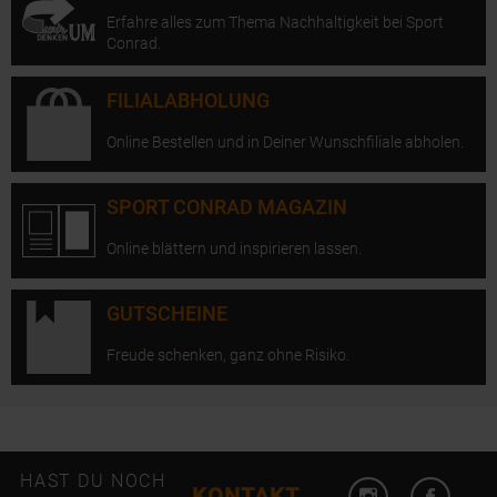
Erfahre alles zum Thema Nachhaltigkeit bei Sport
Conrad.
FILIALABHOLUNG
Online Bestellen und in Deiner Wunschfiliale abholen.
SPORT CONRAD MAGAZIN
Online blättern und inspirieren lassen.
GUTSCHEINE
Freude schenken, ganz ohne Risiko.
Instagram öffn
Facebo
HAST DU NOCH
KONTAKT