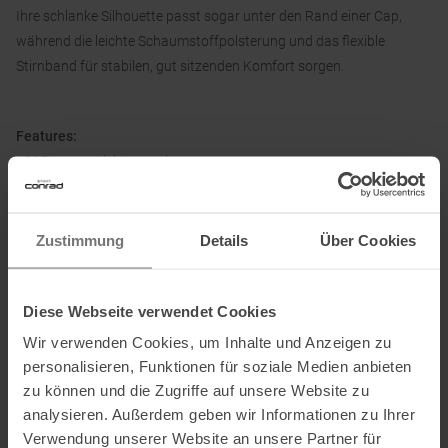
Ihre schlanke Silhouette passt sogar unter den Rand einer Cap,
während die leichte Schaumstoffpolsterung und das flexible
Stirnband für stabilen, gut sitzenden Komfort sorgen.
Features:
• 325 Lumen Lichtausgabe
• Per Knopfdruck variabel einstellbarer Lichtkegelwinkel
• Kleine, kompakte Silhouette zum Tragen unter dem Kappenrand
• Flexibles Stirnband für stabilen, gut sitzenden Komfort
Zustimmung
Details
Über Cookies
• Schnellladefunktion mit USB-C-Kabel
• Wasserfest (IPX4)
Diese Webseite verwendet Cookies
• 360-Grad-Sichtbarkeit mit reflektierendem Stirnband
Wir verwenden Cookies, um Inhalte und Anzeigen zu
personalisieren, Funktionen für soziale Medien anbieten
zu können und die Zugriffe auf unsere Website zu
Informationen zu EU Verordnung GPSR
analysieren. Außerdem geben wir Informationen zu Ihrer
Name des Herstellers:
Black Diamond Equipment
Verwendung unserer Website an unsere Partner für