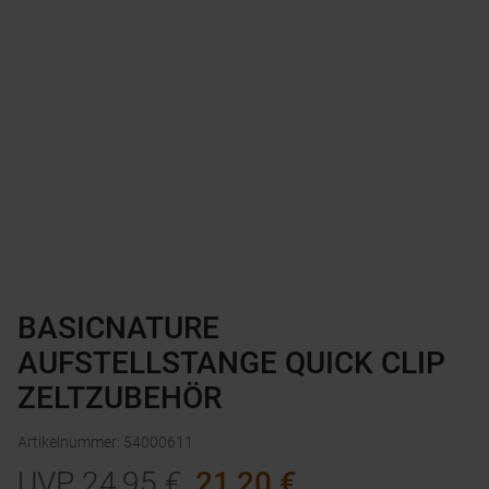
BASICNATURE
AUFSTELLSTANGE QUICK CLIP
ZELTZUBEHÖR
Artikelnummer
:
54000611
UVP
24,95
€
21,20
€