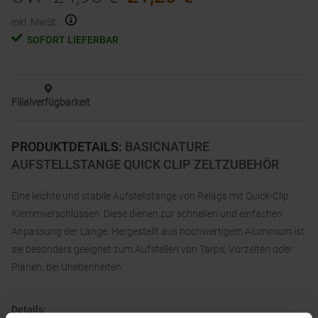
inkl. MwSt.
SOFORT LIEFERBAR
Filialverfügbarkeit
PRODUKTDETAILS
:
BASICNATURE
AUFSTELLSTANGE QUICK CLIP ZELTZUBEHÖR
Eine leichte und stabile Aufstellstange von Relags mit Quick-Clip
Klemmverschlüssen. Diese dienen zur schnellen und einfachen
Anpassung der Länge. Hergestellt aus hochwertigem Aluminium ist
sie besonders geeignet zum Aufstellen von Tarps, Vorzelten oder
Planen, bei Unebenheiten.
Details: