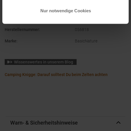
Nur notwendige Cookies
PRODUKTEIGENSCHAFTEN
:
Herstellernummer
:
056818
Marke
:
BasicNature
Wissenswertes in unserem Blog
Camping Knigge: Darauf solltest Du beim Zelten achten
Warn- & Sicherheitshinweise