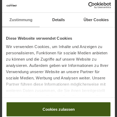
• Aluminiumstange mit Klemmverschlüssen
• Schnell und einfach justierbar
• Leicht und stabil
Zustimmung
Details
Über Cookies
• Gewicht 320 g
• 85 - 210 cm Länge
• 3 Segmente
Diese Webseite verwendet Cookies
• Außendurchmesser der Segmente ist 14 / 16 / 18 mm
Wir verwenden Cookies, um Inhalte und Anzeigen zu
personalisieren, Funktionen für soziale Medien anbieten
zu können und die Zugriffe auf unsere Website zu
Informationen zu EU Verordnung GPSR
analysieren. Außerdem geben wir Informationen zu Ihrer
Verwendung unserer Website an unsere Partner für
Name des Herstellers:
Relags GmbH
soziale Medien, Werbung und Analysen weiter. Unsere
Postanschrift des Herstellers:
Im Grund 6-10, 83104
Partner führen diese Informationen möglicherweise mit
Tuntenhausen/ Hht., Deutschland
weiteren Daten zusammen, die Sie ihnen bereitgestellt
Elektronische Adresse des Herstellers:
relags@relags.de
haben oder die sie im Rahmen Ihrer Nutzung der Dienste
gesammelt haben.
Cookies zulassen