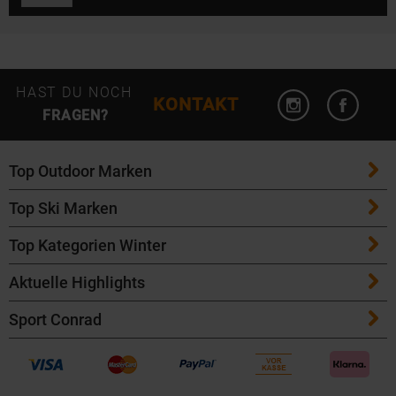
Instagram öffn
Facebo
HAST DU NOCH
KONTAKT
FRAGEN?
Top Outdoor Marken
Top Ski Marken
Patagonia
Top Kategorien Winter
ATK Bindungen
Maloja
Aktuelle Highlights
Ski
K2 Ski
Salomon
Sport Conrad
Maloja Fahrradbekleidung
Skitouren Ski
Völkl Ski
Icebreaker
Kontakt
Bike Helme von POC
Langlaufski
Fischer Ski
Garmin
Versandkosten