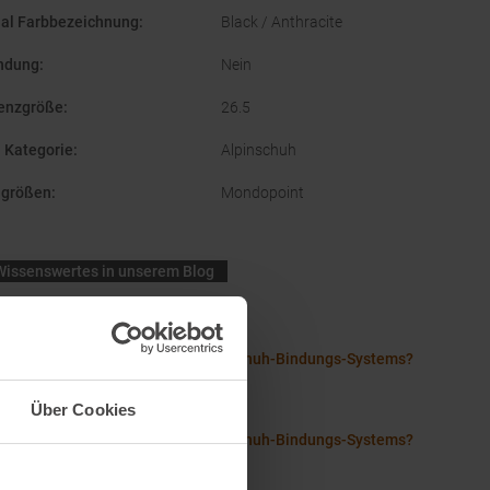
nal Farbbezeichnung
:
Black / Anthracite
ndung
:
Nein
enzgröße
:
26.5
 Kategorie
:
Alpinschuh
hgrößen
:
Mondopoint
Wissenswertes in unserem Blog
nlänge Herren Skischuhe
alk: Was sind die Vorteile des Skischuh-Bindungs-Systems?
st der Skischuh Flex?
Über Cookies
alk: Was sind die Vorteile des Skischuh-Bindungs-Systems?