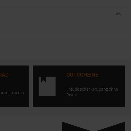
RAD
GUTSCHEINE
Freude schenken, ganz ohne
nd inspirieren
Risiko.