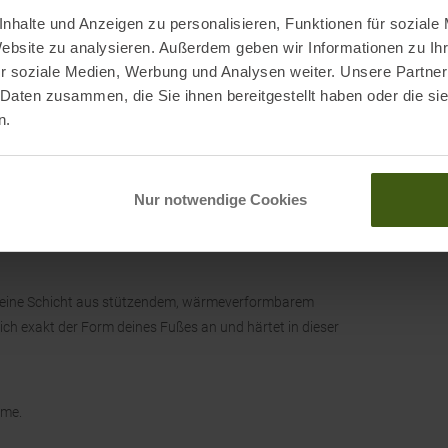
en an den Schlüsselstellen.
nhalte und Anzeigen zu personalisieren, Funktionen für soziale
Website zu analysieren. Außerdem geben wir Informationen zu I
 & Innenschuh schnell feinabstimmen.
r soziale Medien, Werbung und Analysen weiter. Unsere Partner
 Daten zusammen, die Sie ihnen bereitgestellt haben oder die s
n.
3°, 15° oder 17°) und Flex des Skischuhs.
ür kraftvolles Skifahren.
Nur notwendige Cookies
aturen dasselbe Flexverhalten.
en eine Schicht aus stützendem, wärmeverformbarem
ich exakt der Form deines Fußes an und härtet in dieser
rme.