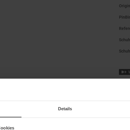
Origi
PinBi
Refer
Schuh
Schu
Sohle
GripW
Was i
Details
GripW
Cookies