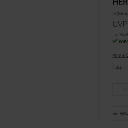
HER
Artikel
UVP
inkl. MwS
SOF
EU-Grö
25,5
IN
Größ