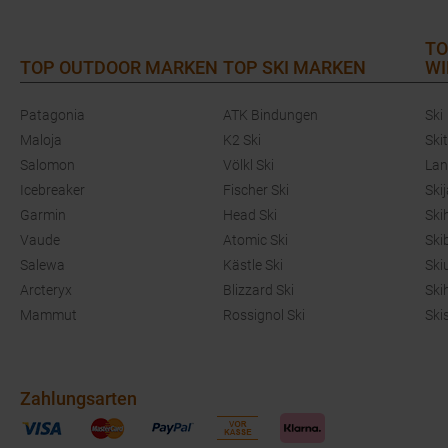
TO
TOP OUTDOOR MARKEN
TOP SKI MARKEN
WI
Patagonia
ATK Bindungen
Ski
Maloja
K2 Ski
Ski
Salomon
Völkl Ski
Lan
Icebreaker
Fischer Ski
Ski
Garmin
Head Ski
Ski
Vaude
Atomic Ski
Ski
Salewa
Kästle Ski
Ski
Arcteryx
Blizzard Ski
Ski
Mammut
Rossignol Ski
Ski
Zahlungsarten