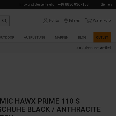
Info- und Bestelltelefon
:
+49 8856 9367133
de
en
Konto
Filialen
Warenkorb
OUTDOOR
AUSRÜSTUNG
MARKEN
BLOG
OUTLET
Skischuhe
Artikel
MIC HAWX PRIME 110 S
SCHUHE BLACK / ANTHRACITE