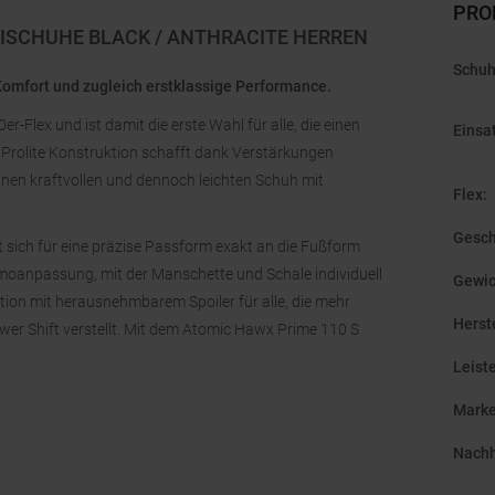
PRO
KISCHUHE BLACK / ANTHRACITE HERREN
Schu
 Komfort und zugleich erstklassige Performance.
r-Flex und ist damit die erste Wahl für alle, die einen
Einsa
e Prolite Konstruktion schafft dank Verstärkungen
inen kraftvollen und dennoch leichten Schuh mit
Flex
:
Gesch
sich für eine präzise Passform exakt an die Fußform
moanpassung, mit der Manschette und Schale individuell
Gewic
on mit herausnehmbarem Spoiler für alle, die mehr
Herst
er Shift verstellt. Mit dem Atomic Hawx Prime 110 S
Leist
Mark
Nachh