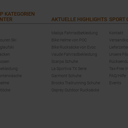
P KATEGORIEN
NTER
AKTUELLE HIGHLIGHTS
SPORT
Maloja Fahrradbekleidung
Kontakt
touren Ski
Bike Helme von POC
Versandko
glaufski
Bike Rucksäcke von Evoc
Lieferzeite
jacken
Vaude Fahrradbekleidung
Unsere Fili
hosen
Scarpa Schuhe
Rücksend
bekleidung
La Sportiva TX Serie
Tax-Free I
unterwäsche
Garmont Schuhe
FAQ/Hilfe
helme
Brooks Trailrunning Schuhe
Events
stöcke
Osprey Outdoor Rucksäcke