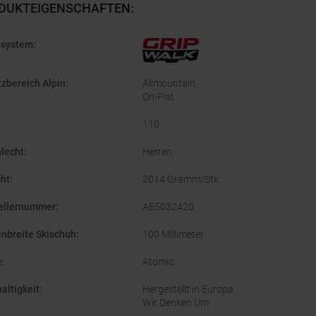
DUKTEIGENSCHAFTEN
:
hsystem
:
tzbereich Alpin
:
Allmountain
On-Pist
110
lecht
:
Herren
ht
:
2014 Gramm/Stk.
ellernummer
:
AE5032420
enbreite Skischuh
:
100 Millimeter
e
:
Atomic
altigkeit
:
Hergestellt in Europa
Wir Denken Um