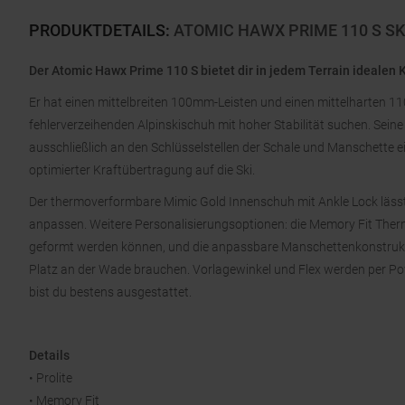
PRODUKTDETAILS
:
ATOMIC HAWX PRIME 110 S S
Der Atomic Hawx Prime 110 S bietet dir in jedem Terrain idealen
Er hat einen mittelbreiten 100mm-Leisten und einen mittelharten 110e
fehlerverzeihenden Alpinskischuh mit hoher Stabilität suchen. Sein
ausschließlich an den Schlüsselstellen der Schale und Manschette e
optimierter Kraftübertragung auf die Ski.
Der thermoverformbare Mimic Gold Innenschuh mit Ankle Lock lässt 
anpassen. Weitere Personalisierungsoptionen: die Memory Fit Ther
geformt werden können, und die anpassbare Manschettenkonstrukti
Platz an der Wade brauchen. Vorlagewinkel und Flex werden per Pow
bist du bestens ausgestattet.
Details
• Prolite
• Memory Fit