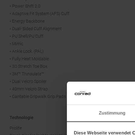
• Power Shift 2.0
• Adaptive Fit System (AFS) Cuff
• Energy Backbone
• Dual- Sided Cuff Alignment
• PU Shell/PU Cuff
• Mimic
• Ankle Lock (PAL)
• Fully Heat Moldable
• 3D Stretch Toe Box
• 3M™ Thinsulate™
• Dual Velcro Spoiler
• 40mm Velcro Strap
• Cantable Gripwalk Grip Pads
Zustimmung
Technologie
Prolite
Diese Webseite verwendet 