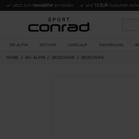
Jetzt zum
Newsletter
anmelden
und
10 EUR
Gutschein sich
Suche
SKI ALPIN
SKITOUR
LANGLAUF
SNOWBOARD
B
HOME
//
SKI-ALPIN
//
SKISCHUHE
//
SKISCHUHE