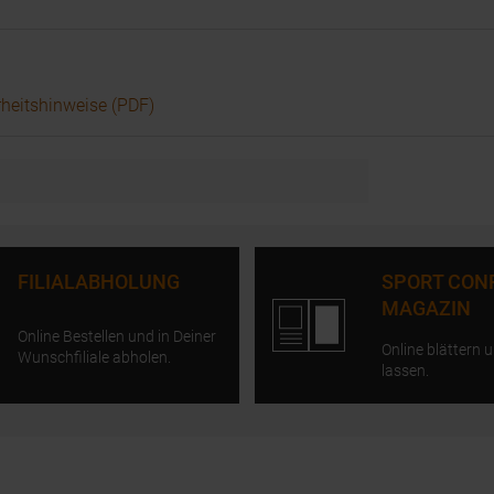
rheitshinweise (PDF)
FILIALABHOLUNG
SPORT CON
MAGAZIN
Online Bestellen und in Deiner
Online blättern u
Wunschfiliale abholen.
lassen.