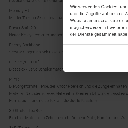
Revolutionäre leichte Konstruktion mit unterstützenden Verstärkung
Wir verwenden Cookies, um I
Memory Fit
und die Zugriffe auf unsere 
Mit der Thermo-Skischuhanpassung lassen sich Schale, Manschette
Website an unsere Partner fü
möglicherweise mit weiteren
Power Shift 2.0
der Dienste gesammelt habe
Neues Keilsystem zum unabhängigen Anpassen von Vorlagewinkel (1
Energy Backbone
Verstärkungen an Schlüsselstellen: mehr Stabilität und Kantengriff f
PU Shell/PU Cuff
Dieses exklusive Schalenmaterial von Atomic zeigt bei allen Temper
Mimic
Die vorgeformte Ferse, der Knöchelbereich und die Zunge enthalt
Material. Nachdem dieses Material im Ofen erhitzt wurde, passt es s
Form aus – für eine perfekte, individuelle Passform.
3D Stretch Toe Box
Flexibles Material im Zehenbereich für mehr Platz, Komfort und Wä
3M™ Thinsulate™