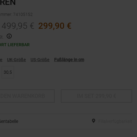
REN
nummer
:
74105152
499,95
€
299,90
€
t.
ORT LIEFERBAR
ße
UK-Größe
US-Größe
Fußlänge in cm
30,5
 DEN WARENKORB
IM SET
299,90
€
entabelle
Filialverfügbarkeit