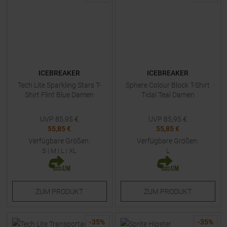
ICEBREAKER
ICEBREAKER
Tech Lite Sparkling Stars T-
Sphere Colour Block T-Shirt
Shirt Flint Blue Damen
Tidal Teal Damen
UVP
85,95
€
UVP
85,95
€
55,85 €
55,85 €
Verfügbare Größen:
Verfügbare Größen:
S
|
M
|
L
|
XL
L
ZUM
PRODUKT
ZUM
PRODUKT
-
35
%
-
35
%