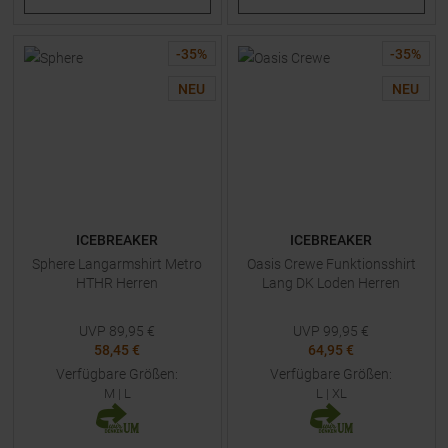
-
35
%
-
35
%
NEU
NEU
ICEBREAKER
ICEBREAKER
Sphere Langarmshirt Metro
Oasis Crewe Funktionsshirt
HTHR Herren
Lang DK Loden Herren
UVP
89,95
€
UVP
99,95
€
58,45 €
64,95 €
Verfügbare Größen:
Verfügbare Größen:
M
|
L
L
|
XL