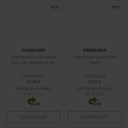
NEU
NEU
ICEBREAKER
ICEBREAKER
Anatomica Funktionsshirt
Oasis Fingerhandschuhe
Kurz Jet Heather Herren
Black
UVP
69,95
€
UVP
35,95
€
45,45 €
23,35 €
Verfügbare Größen:
Verfügbare Größen:
S
|
M
|
L
|
XL
XS
|
S
|
M
|
L
ZUM
PRODUKT
ZUM
PRODUKT