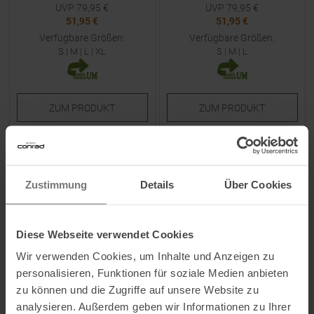
UVP
79,95
€
UVP
79,95
€
51,95 €
51,95 €
Verfügbare Größen:
Verfügbare Größen:
S
|
M
|
L
|
XL
S
|
M
|
L
ZUM
PRODUKT
ZUM
PRODUKT
-
35
%
-
35
%
NEU
NEU
Zustimmung
Details
Über Cookies
Diese Webseite verwendet Cookies
Wir verwenden Cookies, um Inhalte und Anzeigen zu
personalisieren, Funktionen für soziale Medien anbieten
ICEBREAKER
ICEBREAKER
zu können und die Zugriffe auf unsere Website zu
Tech Lite Range Stripes T-Shirt
Sphere Colour Block T-Shirt
analysieren. Außerdem geben wir Informationen zu Ihrer
DK Loden Herren
HTHR / Midnight Navy Herren