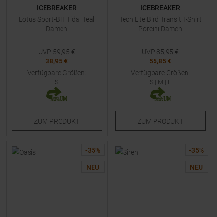
ICEBREAKER
ICEBREAKER
Lotus Sport-BH Tidal Teal
Tech Lite Bird Transit T-Shirt
Damen
Porcini Damen
UVP
59,95
€
UVP
85,95
€
38,95 €
55,85 €
Verfügbare Größen:
Verfügbare Größen:
S
S
|
M
|
L
ZUM
PRODUKT
ZUM
PRODUKT
-
35
%
-
35
%
NEU
NEU