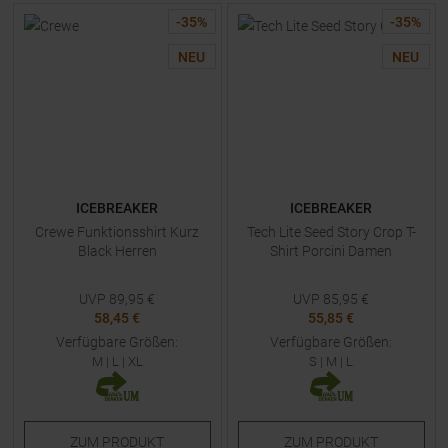
-
35
%
-
35
%
NEU
NEU
ICEBREAKER
ICEBREAKER
Crewe Funktionsshirt Kurz
Tech Lite Seed Story Crop T-
Black Herren
Shirt Porcini Damen
UVP
89,95
€
UVP
85,95
€
58,45 €
55,85 €
Verfügbare Größen:
Verfügbare Größen:
M
|
L
|
XL
S
|
M
|
L
ZUM
PRODUKT
ZUM
PRODUKT