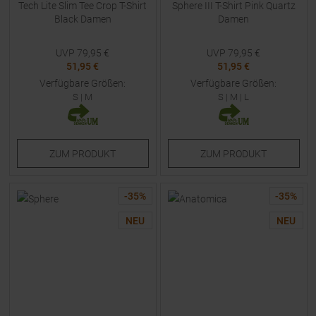
Tech Lite Slim Tee Crop T-Shirt
Sphere III T-Shirt Pink Quartz
Black Damen
Damen
UVP
79,95
€
UVP
79,95
€
51,95 €
51,95 €
Verfügbare Größen:
Verfügbare Größen:
S
|
M
S
|
M
|
L
ZUM
PRODUKT
ZUM
PRODUKT
-
35
%
-
35
%
NEU
NEU