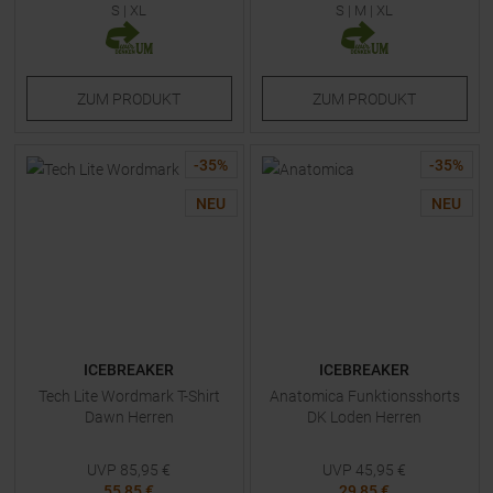
S
|
XL
S
|
M
|
XL
ZUM
PRODUKT
ZUM
PRODUKT
-
35
%
-
35
%
NEU
NEU
ICEBREAKER
ICEBREAKER
Tech Lite Wordmark T-Shirt
Anatomica Funktionsshorts
Dawn Herren
DK Loden Herren
UVP
85,95
€
UVP
45,95
€
55,85 €
29,85 €