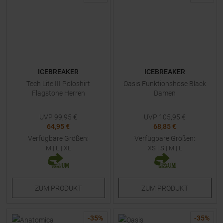
ICEBREAKER
ICEBREAKER
Tech Lite III Poloshirt
Oasis Funktionshose Black
Flagstone Herren
Damen
UVP
99,95
€
UVP
105,95
€
64,95 €
68,85 €
Verfügbare Größen:
Verfügbare Größen:
M
|
L
|
XL
XS
|
S
|
M
|
L
ZUM
PRODUKT
ZUM
PRODUKT
-
35
%
-
35
%