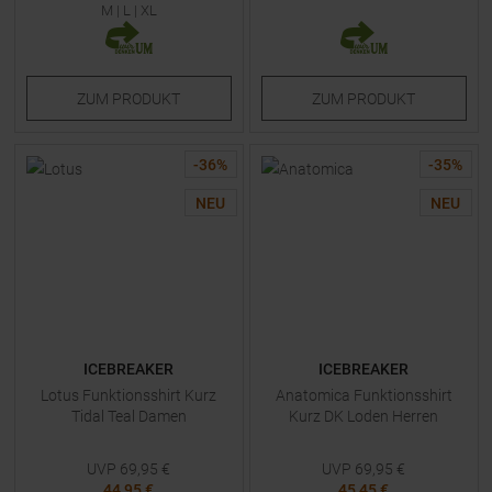
M
|
L
|
XL
ZUM
PRODUKT
ZUM
PRODUKT
-
36
%
-
35
%
NEU
NEU
ICEBREAKER
ICEBREAKER
Lotus Funktionsshirt Kurz
Anatomica Funktionsshirt
Tidal Teal Damen
Kurz DK Loden Herren
UVP
69,95
€
UVP
69,95
€
44,95 €
45,45 €