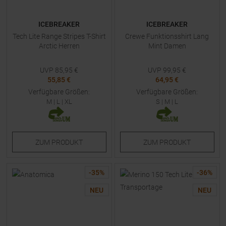
ICEBREAKER
ICEBREAKER
Tech Lite Range Stripes T-Shirt
Crewe Funktionsshirt Lang
Arctic Herren
Mint Damen
UVP
85,95
€
UVP
99,95
€
55,85 €
64,95 €
Verfügbare Größen:
Verfügbare Größen:
M
|
L
|
XL
S
|
M
|
L
ZUM
PRODUKT
ZUM
PRODUKT
-
35
%
-
36
%
NEU
NEU