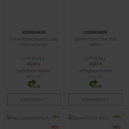
ICEBREAKER
ICEBREAKER
Crewe Funktionsshirt Lang
Sphere T-Shirt Flint Blue
Atlantis Herren
Herren
UVP
99,95
€
UVP
85,95
€
64,95 €
55,85 €
Verfügbare Größen:
Verfügbare Größen:
M
|
L
|
XL
M
|
L
|
XL
ZUM
PRODUKT
ZUM
PRODUKT
-
35
%
-
35
%
NEU
NEU