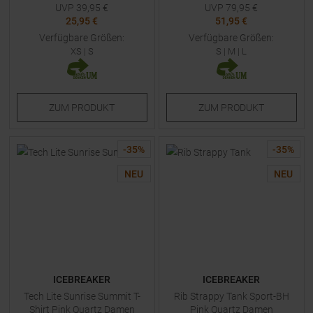
UVP
39,95
€
UVP
79,95
€
25,95 €
51,95 €
Verfügbare Größen:
Verfügbare Größen:
XS
|
S
S
|
M
|
L
ZUM
PRODUKT
ZUM
PRODUKT
-
35
%
-
35
%
NEU
NEU
ICEBREAKER
ICEBREAKER
Tech Lite Sunrise Summit T-
Rib Strappy Tank Sport-BH
Shirt Pink Quartz Damen
Pink Quartz Damen