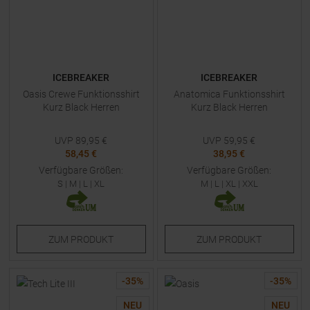
ICEBREAKER
ICEBREAKER
Oasis Crewe Funktionsshirt
Anatomica Funktionsshirt
Kurz Black Herren
Kurz Black Herren
UVP
89,95
€
UVP
59,95
€
58,45 €
38,95 €
Verfügbare Größen:
Verfügbare Größen:
S
|
M
|
L
|
XL
M
|
L
|
XL
|
XXL
ZUM
PRODUKT
ZUM
PRODUKT
-
35
%
-
35
%
NEU
NEU