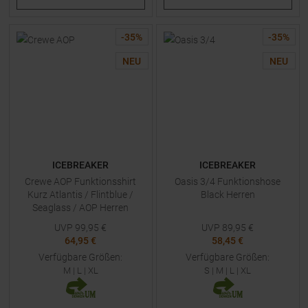
-
35
%
-
35
%
NEU
NEU
ICEBREAKER
ICEBREAKER
Crewe AOP Funktionsshirt
Oasis 3/4 Funktionshose
Kurz Atlantis / Flintblue /
Black Herren
Seaglass / AOP Herren
UVP
99,95
€
UVP
89,95
€
64,95 €
58,45 €
Verfügbare Größen:
Verfügbare Größen:
M
|
L
|
XL
S
|
M
|
L
|
XL