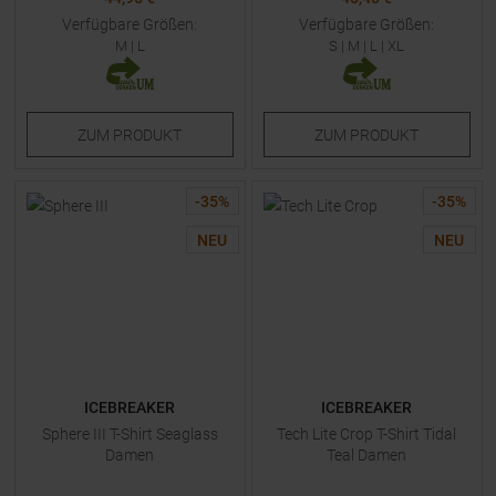
Verfügbare Größen:
Verfügbare Größen:
M
|
L
S
|
M
|
L
|
XL
ZUM
PRODUKT
ZUM
PRODUKT
-
35
%
-
35
%
NEU
NEU
ICEBREAKER
ICEBREAKER
Sphere III T-Shirt Seaglass
Tech Lite Crop T-Shirt Tidal
Damen
Teal Damen