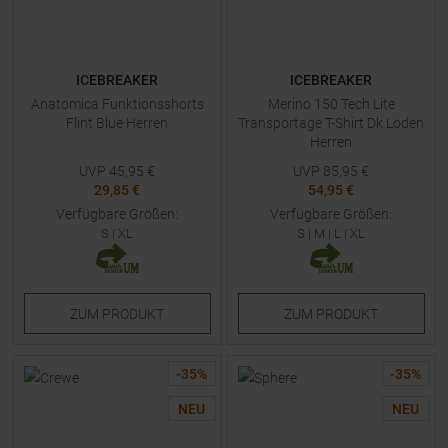
ICEBREAKER
ICEBREAKER
Anatomica Funktionsshorts
Merino 150 Tech Lite
Flint Blue Herren
Transportage T-Shirt Dk Loden
Herren
UVP
45,95
€
UVP
85,95
€
29,85 €
54,95 €
Verfügbare Größen:
Verfügbare Größen:
S
|
XL
S
|
M
|
L
|
XL
ZUM
PRODUKT
ZUM
PRODUKT
-
35
%
-
35
%
NEU
NEU