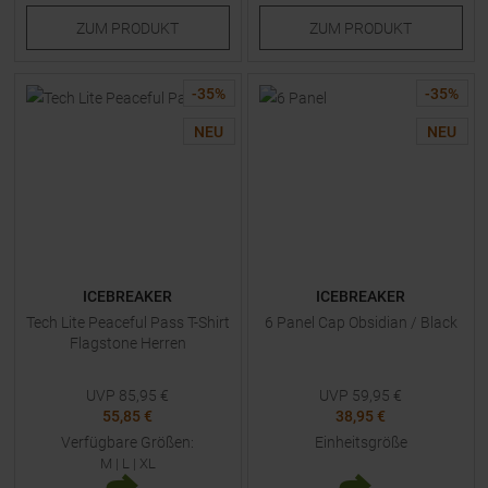
ZUM
PRODUKT
ZUM
PRODUKT
-
35
%
-
35
%
NEU
NEU
ICEBREAKER
ICEBREAKER
Tech Lite Peaceful Pass T-Shirt
6 Panel Cap Obsidian / Black
Flagstone Herren
UVP
85,95
€
UVP
59,95
€
55,85 €
38,95 €
Verfügbare Größen:
Einheitsgröße
M
|
L
|
XL