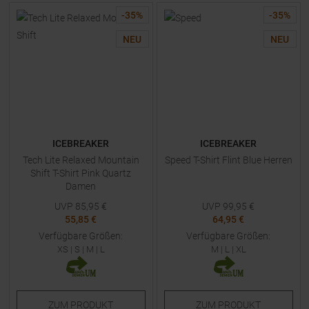
-
35
%
-
35
%
NEU
NEU
ICEBREAKER
ICEBREAKER
Tech Lite Relaxed Mountain
Speed T-Shirt Flint Blue Herren
Shift T-Shirt Pink Quartz
Damen
UVP
85,95
€
UVP
99,95
€
55,85 €
64,95 €
Verfügbare Größen:
Verfügbare Größen:
XS
|
S
|
M
|
L
M
|
L
|
XL
ZUM
PRODUKT
ZUM
PRODUKT