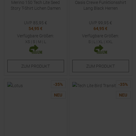
Merino 150 Tech Lite Seed
Oasis Crewe Funktionsshirt
Story T-Shirt Lichen Damen
Lang Black Herren
UVP
85,95
€
UVP
99,95
€
54,95 €
64,95 €
Verfügbare Größen:
Verfügbare Größen:
XS
|
S
|
M
|
L
S
|
L
|
XL
|
XXL
ZUM
PRODUKT
ZUM
PRODUKT
-
35
%
-
35
%
NEU
NEU