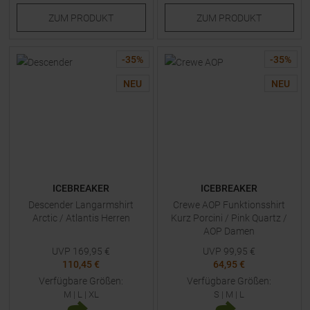
ZUM
PRODUKT
ZUM
PRODUKT
-
35
%
-
35
%
NEU
NEU
ICEBREAKER
ICEBREAKER
Descender Langarmshirt
Crewe AOP Funktionsshirt
Arctic / Atlantis Herren
Kurz Porcini / Pink Quartz /
AOP Damen
UVP
169,95
€
UVP
99,95
€
110,45 €
64,95 €
Verfügbare Größen:
Verfügbare Größen:
M
|
L
|
XL
S
|
M
|
L