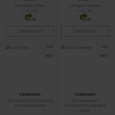
Verfügbare Größen:
Verfügbare Größen:
L
|
XL
|
2XL
S
|
XL
|
2XL
ZUM
PRODUKT
ZUM
PRODUKT
-
35
%
-
35
%
NEU
NEU
ICEBREAKER
ICEBREAKER
Siren Hipkini Funktionsshorts
Siren Sweetheart
Pink Quartz Damen
Funktionsshirt Lang Black
Damen