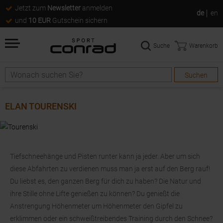
Jetzt zum
Newsletter
anmelden
de
en
und
10 EUR
Gutschein sichern
Suche
Warenkorb
Suchen
Suche
ELAN TOURENSKI
Tiefschneehänge und Pisten runter kann ja jeder. Aber um sich
diese Abfahrten zu verdienen muss man ja erst auf den Berg rauf!
Du liebst es, den ganzen Berg für dich zu haben? Die Natur und
ihre Stille ohne Lifte genießen zu können? Du genießt die
Anstrengung Höhenmeter um Höhenmeter den Gipfel zu
erklimmen oder ein schweißtreibendes Training durch den Schnee?