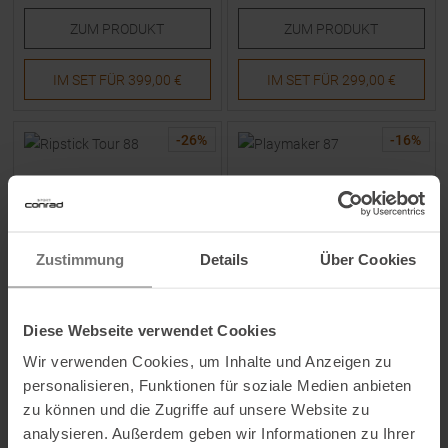
ZUM
PRODUKT
ZUM
PRODUKT
IM SET FÜR
399,00 €
IM SET FÜR
299,00 €
-
26
%
-
16
%
Zustimmung
Details
Über Cookies
ELAN
ELAN
Diese Webseite verwendet Cookies
Ripstick Tour 88 26/27
Playmaker 87 26/27 Ski
Wir verwenden Cookies, um Inhalte und Anzeigen zu
Tourenski
personalisieren, Funktionen für soziale Medien anbieten
zu können und die Zugriffe auf unsere Website zu
UVP
649,95
€
UVP
499,95
€
analysieren. Außerdem geben wir Informationen zu Ihrer
479,00 €
419,00 €