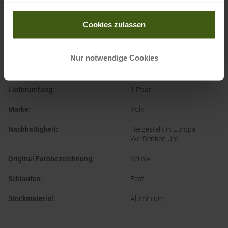
Bauweise
:
Fixlänge
gesammelt haben.
Einsatzbereich Stöcke
:
Ski Alpin
Cookies zulassen
Geschlecht
:
Damen
Herren
Nur notwendige Cookies
Herstellernummer
:
141003
Lieferumfang
:
1 Paar
Marke
:
Völkl
Nachhaltigkeit
:
Hergestellt in Europa
Wir Denken Um
Original Farbbezeichnung
:
Yellow
Schlaufen
:
Fest
Stockmaterial
:
Aluminium