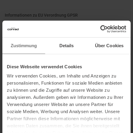
Informationen zu EU Verordnung GPSR
Name des Herstellers:
Völkl Sports GmbH
Postanschrift des Herstellers:
Europaring 8, 94315 Straubing, DE
Elektronische Adresse des Herstellers:
info@voelkl.de
Zustimmung
Details
Über Cookies
Ausgezeichnet mit
:
Diese Webseite verwendet Cookies
Wir verwenden Cookies, um Inhalte und Anzeigen zu
personalisieren, Funktionen für soziale Medien anbieten
zu können und die Zugriffe auf unsere Website zu
analysieren. Außerdem geben wir Informationen zu Ihrer
Verwendung unserer Website an unsere Partner für
soziale Medien, Werbung und Analysen weiter. Unsere
PRODUKTEIGENSCHAFTEN
:
Partner führen diese Informationen möglicherweise mit
weiteren Daten zusammen, die Sie ihnen bereitgestellt
haben oder die sie im Rahmen Ihrer Nutzung der Dienste