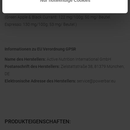
Geschmacksrichtung mit Koffein: Erhöhter Koffeingehalt. Für
Kinder und schwangere oder stillende Frauen nicht empfohlen.
(Green Apple & Black Currant: 122 mg/100g; 50 mg/ Beutel.
Espresso: 130 mg/100g; 53 mg/ Beutel.)
Informationen zu EU Verordnung GPSR
Name des Herstellers:
Active Nutrition International GmbH
Postanschrift des Herstellers:
Zielstattstraße 38, 81379 München,
DE
Elektronische Adresse des Herstellers:
service@powerbar.eu
PRODUKTEIGENSCHAFTEN
: