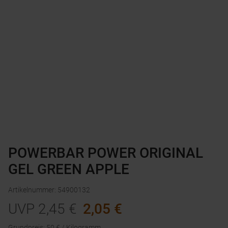
POWERBAR POWER ORIGINAL
GEL GREEN APPLE
Artikelnummer
:
54900132
UVP
2,45
€
2,05
€
Grundpreis
:
50
€ /
Kilogramm