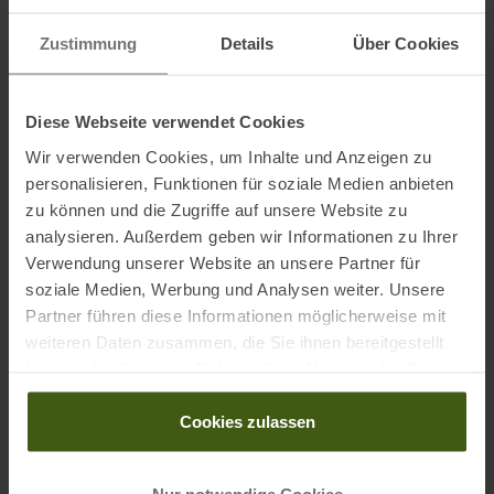
Das PowerGel Original ist in verschiedenen
Zustimmung
Details
Über Cookies
Geschmacksrichtungen verfügbar, die über die Größe ausgewählt
werden können:
1= Mango
Diese Webseite verwendet Cookies
2= Red Fruit
Wir verwenden Cookies, um Inhalte und Anzeigen zu
3= Green Apple
personalisieren, Funktionen für soziale Medien anbieten
4= Strawberry Banana
zu können und die Zugriffe auf unsere Website zu
6= Black Currant
analysieren. Außerdem geben wir Informationen zu Ihrer
7= Salty Peanut
Verwendung unserer Website an unsere Partner für
8= Tropical Fruit
soziale Medien, Werbung und Analysen weiter. Unsere
9= Espresso
Partner führen diese Informationen möglicherweise mit
weiteren Daten zusammen, die Sie ihnen bereitgestellt
Verzehrungsempfehlung:
haben oder die sie im Rahmen Ihrer Nutzung der Dienste
gesammelt haben.
Geschmacksrichtung ohne Koffein: 1-4 Beutel/ Tag.
Cookies zulassen
Geschmacksrichtung mit Koffein: 1-3 Beutel/ Tag.
Nimm nach Bedarf einen Beutel mit Wasser in regelmäßigen
Abständen während der Belastung.
Nur notwendige Cookies