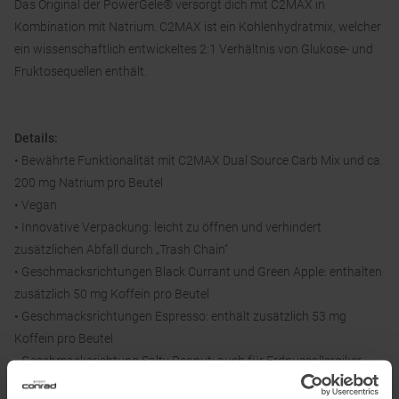
Das Original der PowerGele® versorgt dich mit C2MAX in
Kombination mit Natrium. C2MAX ist ein Kohlenhydratmix, welcher
ein wissenschaftlich entwickeltes 2:1 Verhältnis von Glukose- und
Fruktosequellen enthält.
Details:
• Bewährte Funktionalität mit C2MAX Dual Source Carb Mix und ca.
200 mg Natrium pro Beutel
• Vegan
• Innovative Verpackung: leicht zu öffnen und verhindert
zusätzlichen Abfall durch „Trash Chain“
• Geschmacksrichtungen Black Currant und Green Apple: enthalten
zusätzlich 50 mg Koffein pro Beutel
• Geschmacksrichtungen Espresso: enthält zusätzlich 53 mg
Koffein pro Beutel
• Geschmacksrichtung Salty Peanut: auch für Erdnussallergiker
geeignet