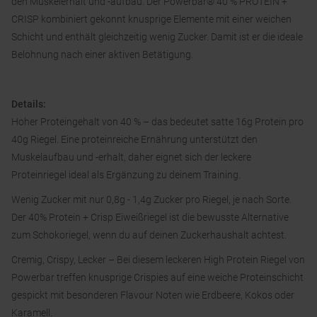
den Muskelerhalt und -aufbau. Der Powerbar® 40 % PROTEIN +
CRISP kombiniert gekonnt knusprige Elemente mit einer weichen
Schicht und enthält gleichzeitig wenig Zucker. Damit ist er die ideale
Belohnung nach einer aktiven Betätigung.
Details:
Hoher Proteingehalt von 40 % – das bedeutet satte 16g Protein pro
40g Riegel. Eine proteinreiche Ernährung unterstützt den
Muskelaufbau und -erhalt, daher eignet sich der leckere
Proteinriegel ideal als Ergänzung zu deinem Training.
Wenig Zucker mit nur 0,8g - 1,4g Zucker pro Riegel, je nach Sorte.
Der 40% Protein + Crisp Eiweißriegel ist die bewusste Alternative
zum Schokoriegel, wenn du auf deinen Zuckerhaushalt achtest.
Cremig, Crispy, Lecker – Bei diesem leckeren High Protein Riegel von
Powerbar treffen knusprige Crispies auf eine weiche Proteinschicht
gespickt mit besonderen Flavour Noten wie Erdbeere, Kokos oder
Karamell.