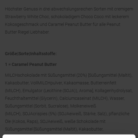
Höchster Genuss in drei abwechslungsreichen Sorten mit cremigem
Strawberry White Choc, schokoladigem Choco Coco mit leckerem
Kokosgeschmack und Caramel Peanut Butter für alle Peanut
Butter Riegel Liebhaber.
Größe|Sorte|Inhaltsstoffe:
1 = Caramel Peanut Butter
MILCHschokolade mit Süßungsmittel (20%) [Süßungsmittel (Maltit),
Kakaobutter, VollMILCHpulver, Kakaomasse, Butterreinfett
(MILCH), Emulgator (Lecithine (SOJA)), Aroma], Kollagenhydrolysat,
Feuchthaltemittel (Glycerin), Calciumcaseinat (MILCH), Wasser,
Süßungsmittel (Sorbit, Sucralose), Molkeneiweiß
(MILCH), SOJAcrispies (5%) (SOJAeiweiß, Stärke, Salz), pflanzliche
Öle (Kokos, Raps), SOJAeiweiß, weiße Schokolade mit
Süßungsmittel [Süßungsmittel (Maltit), Kakaobutter,
VollMILCHpulver, Emulgator (Lecithine)], Dextrin (WEIZEN),