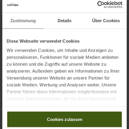
ERDNUSSmehl (2%), ERDNUSSmark (1%), MagerMILCHpulver,
Aromen, Emulgator [Lecithine (SOJA), Mono- und Diglyceride von
Zustimmung
Details
Über Cookies
Speisefettsäuren], Salz, Säureregulator (Natriumcitrate).
Kann enthalten: HASELNÜSSE, MANDELN, CASHEWNÜSSE,
GERSTE, HAFER.
Diese Webseite verwendet Cookies
2 = White Choc Strawberry
Wir verwenden Cookies, um Inhalte und Anzeigen zu
personalisieren, Funktionen für soziale Medien anbieten
Weiße Schokolade mit Süßungsmittel (20%) [Süßungsmittel (Maltit),
zu können und die Zugriffe auf unsere Website zu
Kakaobutter, VollMILCHpulver, Emulgator (Lecithine)],
analysieren. Außerdem geben wir Informationen zu Ihrer
Feuchthaltemittel (Glycerin, Sorbit), Calciumcaseinat (MILCH),
Verwendung unserer Website an unsere Partner für
Kollagenhydrolysat, Molkeneiweiß (MILCH), Füllstoff
soziale Medien, Werbung und Analysen weiter. Unsere
(Polydextrose), Wasser, MILCHeiweiß, hydrolisiertes Molkeneiweiß
Partner führen diese Informationen möglicherweise mit
(MILCH), MILCHschokolade mit Süßungsmittel [Süßungsmittel
weiteren Daten zusammen, die Sie ihnen bereitgestellt
(Maltit), Kakaobutter, VollMILCHpulver, Kakaomasse, Butterreinfett
haben oder die sie im Rahmen Ihrer Nutzung der Dienste
(MILCH), Emulgator (Lecithine (SOJA)), Aroma], Süßungsmittel
gesammelt haben.
(Maltit), SOJAcrispies (3%) (SOJAeiweiß, Stärke, Salz),
Cookies zulassen
Sonnenblumenöl, gefriergetrocknete Erdbeeren (1%), Sheafett,