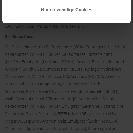
färbende Pflanzenkonzentrate (Rote Betesaft, Apfel, Hibiskus),
natürliche Aromen, Emulgator [Lecithine (SOJA)], Salz.
Nur notwendige Cookies
Kann enthalten: ERDNÜSSE, HASELNÜSSE, MANDELN,
CASHEWNÜSSE, WEIZEN, GERSTE, HAFER.
3 = Choco Coco
MILCHschokolade mit Süßungsmittel (20%) [Süßungsmittel (Maltit),
Kakaobutter, VollMILCHpulver, Kakaomasse, Butterreinfett
(MILCH), Emulgator (Lecithine (SOJA)), Aroma], Feuchthaltemittel
(Glycerin, Sorbit), Calciumcaseinat (MILCH), Kollagenhydrolysat,
Molkeneiweiß (MILCH), Wasser, SOJAcrispies (5%) (SOJAeiweiß,
Stärke, Salz), Kokosraspel (4%), Süßungsmittel (Sorbit,
Sucralose), MILCHeiweiß, hydrolisiertes Molkeneiweiß (MILCH),
weiße Schokolade mit Süßungsmittel [Süßungsmittel (Maltit),
Kakaobutter, VollMILCHpulver, Emulgator (Lecithine)], pflanzliche
Öle (Kokos, Raps), Dextrin (WEIZEN), MANDELN gehackt (1%),
MagerMILCHpulver, Aromen, Salz, Emulgator [Lecithine (SOJA),
Mono- und Diglyceride von Speisefettsäuren], Säureregulator